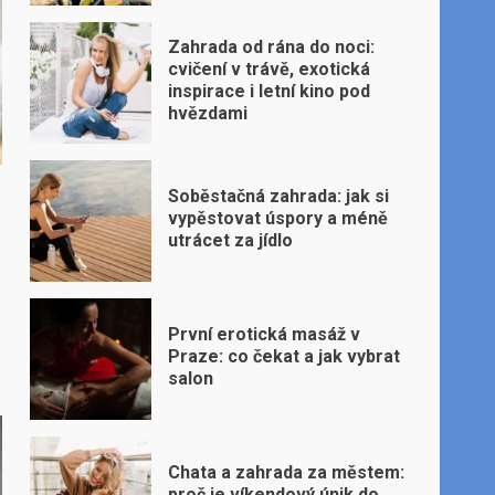
Zahrada od rána do noci:
cvičení v trávě, exotická
inspirace i letní kino pod
hvězdami
Soběstačná zahrada: jak si
vypěstovat úspory a méně
utrácet za jídlo
První erotická masáž v
Praze: co čekat a jak vybrat
salon
Chata a zahrada za městem:
proč je víkendový únik do