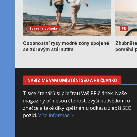
Zdraví a pohoda
PR
Osobnostní rysy modré zóny spojené
Zhubněte 
se zdravým stárnutím
pomáhá po
NABÍZÍME VÁM UMÍSTĚNÍ SEO A PR ČLÁNKŮ
Tisíce čtenářů si přečtou Váš PR článek. Naše
magazíny přinesou čtenost, zvýší podvědomí o
značce a také díky zpětnému odkazu zlepší SEO
pozici.
Více informací »