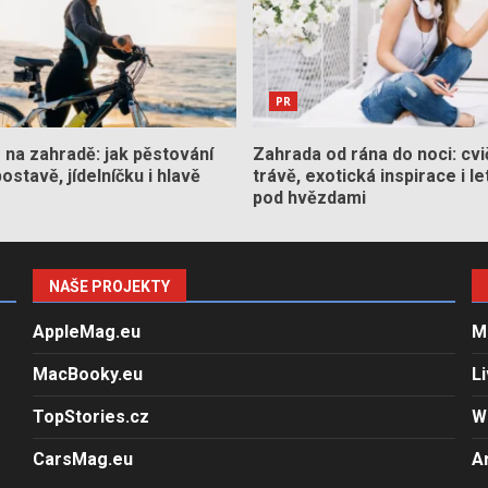
PR
na zahradě: jak pěstování
Zahrada od rána do noci: cvi
stavě, jídelníčku i hlavě
trávě, exotická inspirace i le
pod hvězdami
NAŠE PROJEKTY
AppleMag.eu
M
MacBooky.eu
L
TopStories.cz
W
CarsMag.eu
A