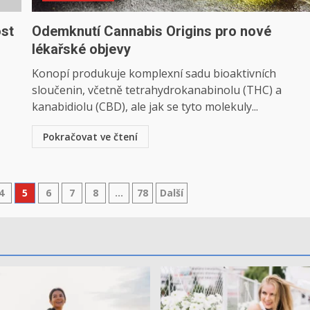
ost
Odemknutí Cannabis Origins pro nové
lékařské objevy
Konopí produkuje komplexní sadu bioaktivních
sloučenin, včetně tetrahydrokanabinolu (THC) a
kanabidiolu (CBD), ale jak se tyto molekuly...
Pokračovat ve čtení
4
5
6
7
8
…
78
Další