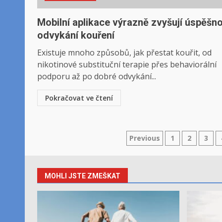
Mobilní aplikace výrazně zvyšují úspěšn
odvykání kouření
Existuje mnoho způsobů, jak přestat kouřit, od
nikotinové substituční terapie přes behaviorální
podporu až po dobré odvykání...
Pokračovat ve čtení
Stránkování
Previous
1
2
3
příspěvků
MOHLI JSTE ZMEŠKAT