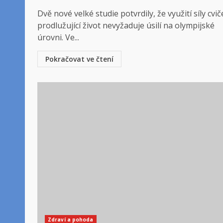
Dvě nové velké studie potvrdily, že využití síly cvič
prodlužující život nevyžaduje úsilí na olympijské
úrovni. Ve...
Pokračovat ve čtení
Zdraví a pohoda