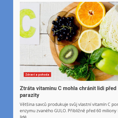
Zdraví a pohoda
Ztráta vitaminu C mohla chránit lidi před
parazity
Většina savců produkuje svůj vlastní vitamín C po
enzymu zvaného GULO. Přibližně před 60 miliony 
lidé...