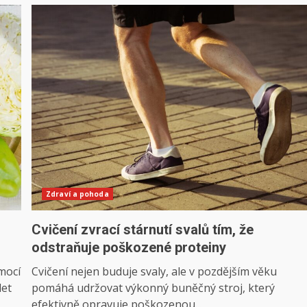
Zdraví a pohoda
Cvičení zvrací stárnutí svalů tím, že
odstraňuje poškozené proteiny
mocí
Cvičení nejen buduje svaly, ale v pozdějším věku
let
pomáhá udržovat výkonný buněčný stroj, který
efektivně opravuje poškozenou...