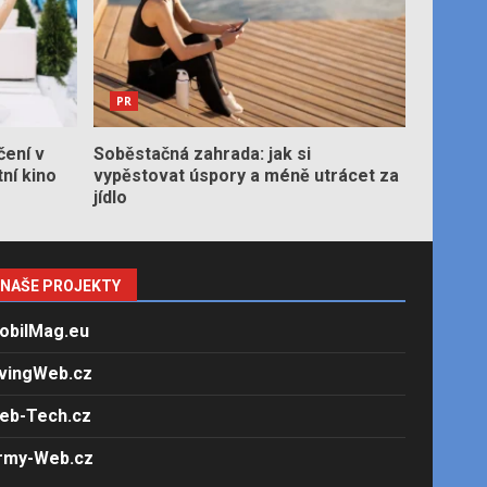
PR
čení v
Soběstačná zahrada: jak si
tní kino
vypěstovat úspory a méně utrácet za
jídlo
NAŠE PROJEKTY
obilMag.eu
ivingWeb.cz
eb-Tech.cz
rmy-Web.cz