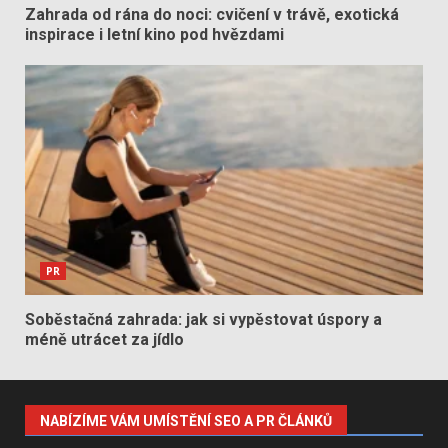
Zahrada od rána do noci: cvičení v trávě, exotická
inspirace i letní kino pod hvězdami
PR
Soběstačná zahrada: jak si vypěstovat úspory a
méně utrácet za jídlo
NABÍZÍME VÁM UMÍSTĚNÍ SEO A PR ČLÁNKŮ