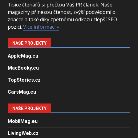
Tisíce čtenářů si přečtou Váš PR článek. Naše
magazíny přinesou čtenost, zvýší podvědomí o
značce a také díky zpětnému odkazu zlepší SEO
pozici.
Více informací »
NAŠE PROJEKTY
AppleMag.eu
MacBooky.eu
TopStories.cz
CarsMag.eu
NAŠE PROJEKTY
MobilMag.eu
LivingWeb.cz