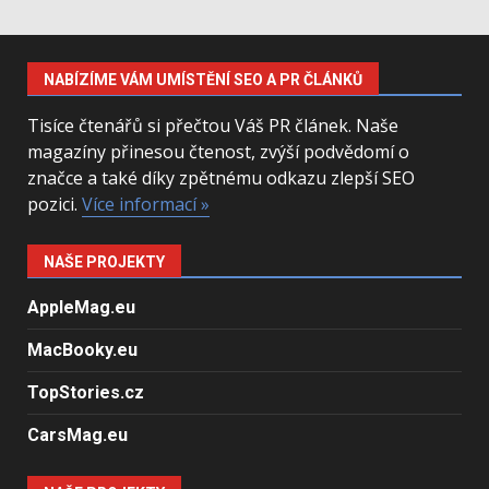
NABÍZÍME VÁM UMÍSTĚNÍ SEO A PR ČLÁNKŮ
Tisíce čtenářů si přečtou Váš PR článek. Naše
magazíny přinesou čtenost, zvýší podvědomí o
značce a také díky zpětnému odkazu zlepší SEO
pozici.
Více informací »
NAŠE PROJEKTY
AppleMag.eu
MacBooky.eu
TopStories.cz
CarsMag.eu