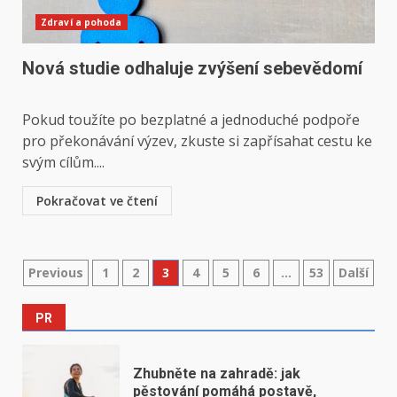
Zdraví a pohoda
Nová studie odhaluje zvýšení sebevědomí
Pokud toužíte po bezplatné a jednoduché podpoře
pro překonávání výzev, zkuste si zapřísahat cestu ke
svým cílům....
Pokračovat ve čtení
Stránkování
Previous
1
2
3
4
5
6
…
53
Další
příspěvků
PR
Zhubněte na zahradě: jak
pěstování pomáhá postavě,