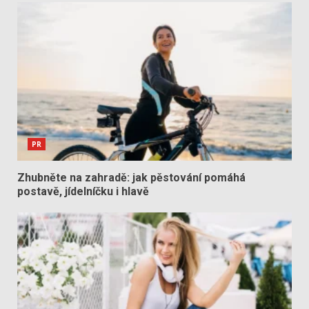
PR
Zhubněte na zahradě: jak pěstování pomáhá
postavě, jídelníčku i hlavě