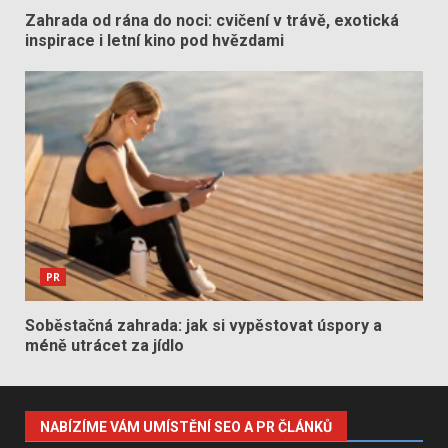
Zahrada od rána do noci: cvičení v trávě, exotická
inspirace i letní kino pod hvězdami
PR
Soběstačná zahrada: jak si vypěstovat úspory a
méně utrácet za jídlo
NABÍZÍME VÁM UMÍSTĚNÍ SEO A PR ČLÁNKŮ