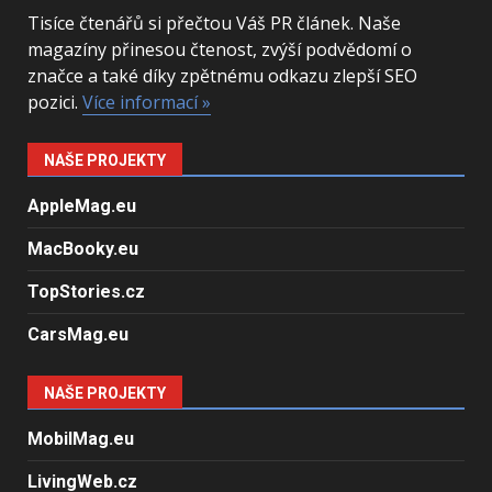
Tisíce čtenářů si přečtou Váš PR článek. Naše
magazíny přinesou čtenost, zvýší podvědomí o
značce a také díky zpětnému odkazu zlepší SEO
pozici.
Více informací »
NAŠE PROJEKTY
AppleMag.eu
MacBooky.eu
TopStories.cz
CarsMag.eu
NAŠE PROJEKTY
MobilMag.eu
LivingWeb.cz