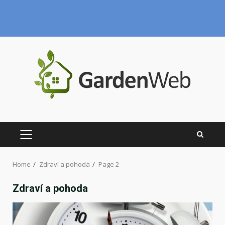
Skip
to
content
PRIMARY
MENU
Home
Zdraví a pohoda
Page 2
Zdraví a pohoda