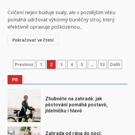
Cvičení nejen buduje svaly, ale v pozdějším věku
pomáhá udržovat výkonný buněčný stroj, který
efektivně opravuje poškozenou...
Pokračovat ve čtení
Stránkování
Previous
1
2
3
4
5
…
53
Další
příspěvků
PR
Zhubněte na zahradě: jak
pěstování pomáhá postavě,
jídelníčku i hlavě
Zahrada od rána do noci: