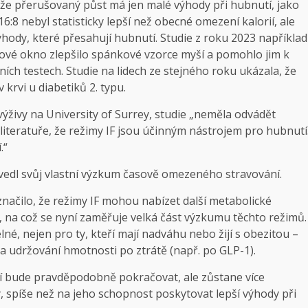
, že přerušovaný půst má jen malé výhody při hubnutí, jako
6:8 nebyl statisticky lepší než obecné omezení kalorií, ale
 výhody, které přesahují hubnutí. Studie z roku 2023 například
nové okno zlepšilo spánkové vzorce myší a pomohlo jim k
ích testech. Studie na lidech ze stejného roku ukázala, že
 krvi u diabetiků 2. typu.
ýživy na University of Surrey, studie „neměla odvádět
literatuře, že režimy IF jsou účinným nástrojem pro hubnutí
.“
vedl svůj vlastní výzkum časově omezeného stravování.
aznačilo, že režimy IF mohou nabízet další metabolické
, na což se nyní zaměřuje velká část výzkumu těchto režimů.
lné, nejen pro ty, kteří mají nadváhu nebo žijí s obezitou –
a udržování hmotnosti po ztrátě (např. po GLP-1).
 bude pravděpodobně pokračovat, ale zůstane více
 spíše než na jeho schopnost poskytovat lepší výhody při