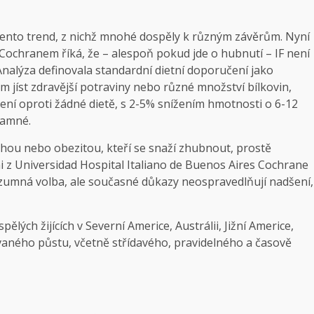
 tento trend, z nichž mnohé dospěly k různým závěrům. Nyní
ochranem říká, že – alespoň pokud jde o hubnutí – IF není
 Analýza definovala standardní dietní doporučení jako
em jíst zdravější potraviny nebo různé množství bílkovin,
epšení oproti žádné dietě, s 2-5% snížením hmotnosti o 6-12
znamné.
hou nebo obezitou, kteří se snaží zhubnout, prostě
i z Universidad Hospital Italiano de Buenos Aires Cochrane
rozumná volba, ale současné důkazy neospravedlňují nadšení,
ělých žijících v Severní Americe, Austrálii, Jižní Americe,
vaného půstu, včetně střídavého, pravidelného a časově