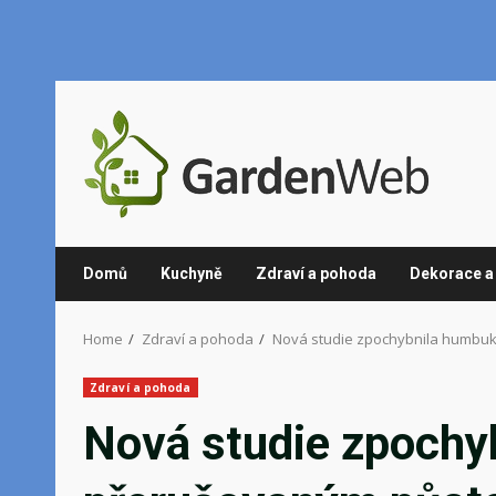
Skip
to
content
Domů
Kuchyně
Zdraví a pohoda
Dekorace a 
Home
Zdraví a pohoda
Nová studie zpochybnila humbuk
Zdraví a pohoda
Nová studie zpochy