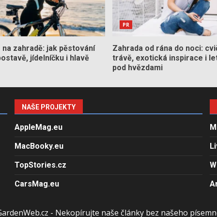
PR
na zahradě: jak pěstování
Zahrada od rána do noci: cvi
stavě, jídelníčku i hlavě
trávě, exotická inspirace i le
pod hvězdami
NAŠE PROJEKTY
AppleMag.eu
M
MacBooky.eu
L
TopStories.cz
W
CarsMag.eu
A
GardenWeb.cz - Nekopírujte naše články bez našeho písemn