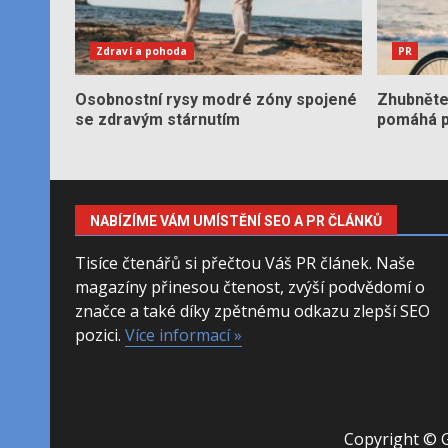
Zdraví a pohoda
PR
Osobnostní rysy modré zóny spojené
Zhubněte 
se zdravým stárnutím
pomáhá po
NABÍZÍME VÁM UMÍSTĚNÍ SEO A PR ČLÁNKŮ
Tisíce čtenářů si přečtou Váš PR článek. Naše
magazíny přinesou čtenost, zvýší podvědomí o
značce a také díky zpětnému odkazu zlepší SEO
pozici.
Více informací »
Copyright © 