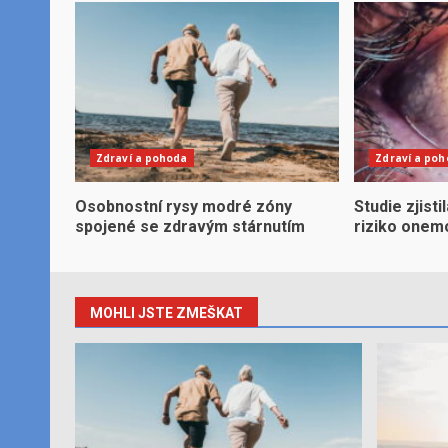
Zdraví a pohoda
Zdraví a po
Osobnostní rysy modré zóny
Studie zjisti
spojené se zdravým stárnutím
riziko onem
MOHLI JSTE ZMEŠKAT