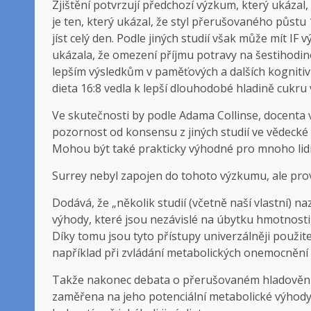
Zjištění potvrzují předchozí výzkum, který ukázal
je ten, který ukázal, že styl přerušovaného půstu 1
jíst celý den. Podle jiných studií však může mít IF
ukázala, že omezení příjmu potravy na šestihodi
lepším výsledkům v paměťových a dalších kognitivn
dieta 16:8 vedla k lepší dlouhodobé hladině cukru v
Ve skutečnosti by podle Adama Collinse, docenta v
pozornost od konsensu z jiných studií ve vědecké 
Mohou být také prakticky výhodné pro mnoho lidí
Surrey nebyl zapojen do tohoto výzkumu, ale pro
Dodává, že „několik studií (včetně naší vlastní) n
výhody, které jsou nezávislé na úbytku hmotnosti
Díky tomu jsou tyto přístupy univerzálněji použite
například při zvládání metabolických onemocnění 
Takže nakonec debata o přerušovaném hladovění
zaměřena na jeho potenciální metabolické výhody,