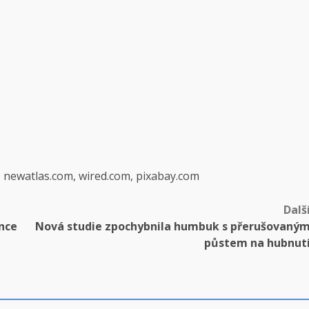
, newatlas.com, wired.com, pixabay.com
Dalš
ence
Nová studie zpochybnila humbuk s přerušovaný
půstem na hubnut