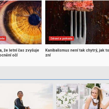
hoda
Zdraví a pohoda
la, že letní čas zvyšuje
Kanibalismus není tak chytrý, jak t
ocnění očí
zní