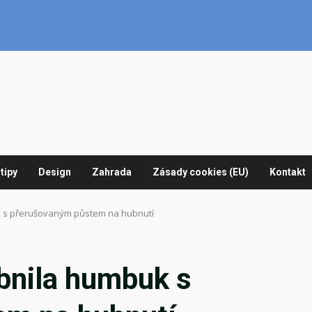
tipy
Design
Zahrada
Zásady cookies (EU)
Kontakt
 s přerušovaným půstem na hubnutí
bnila humbuk s