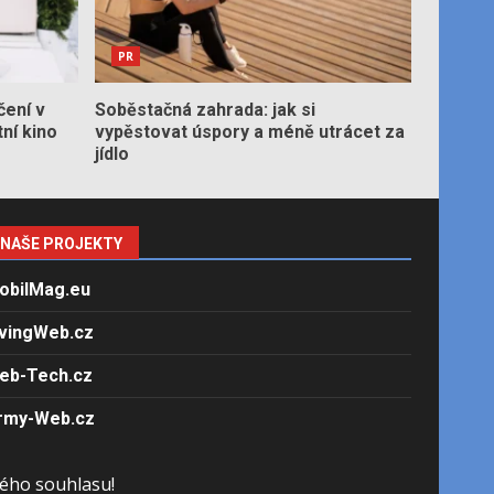
PR
čení v
Soběstačná zahrada: jak si
tní kino
vypěstovat úspory a méně utrácet za
jídlo
NAŠE PROJEKTY
obilMag.eu
ivingWeb.cz
eb-Tech.cz
rmy-Web.cz
ého souhlasu!