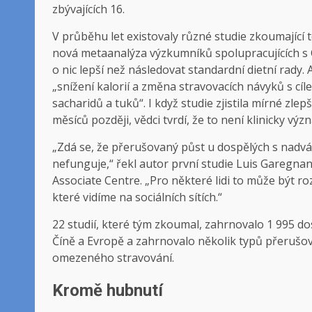
zbývajících 16.
V průběhu let existovaly různé studie zkoumající
nová metaanalýza výzkumníků spolupracujících s C
o nic lepší než následovat standardní dietní rady.
„snížení kalorií a změna stravovacích návyků s cíl
sacharidů a tuků“. I když studie zjistila mírné zl
měsíců později, vědci tvrdí, že to není klinicky vý
„Zdá se, že přerušovaný půst u dospělých s nadvá
nefunguje,“ řekl autor první studie Luis Garegnan
Associate Centre. „Pro některé lidi to může být 
které vidíme na sociálních sítích.“
22 studií, které tým zkoumal, zahrnovalo 1 995 dosp
Číně a Evropě a zahrnovalo několik typů přerušo
omezeného stravování.
Kromě hubnutí