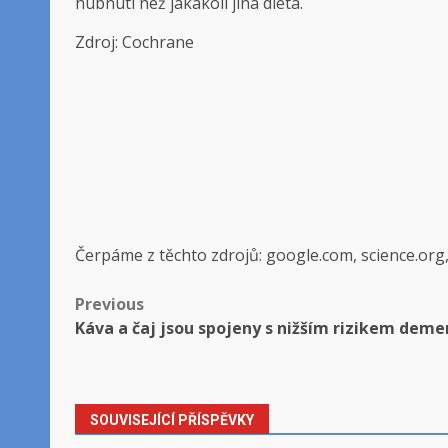
hubnutí než jakákoli jiná dieta.
Zdroj: Cochrane
Čerpáme z těchto zdrojů: google.com, science.org
Post
Previous
Káva a čaj jsou spojeny s nižším rizikem dem
navigation
SOUVISEJÍCÍ PŘÍSPĚVKY