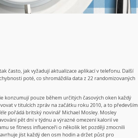
 často, jak vyžadují aktualizace aplikací v telefonu. Další
pochybnosti poté, co shromáždila data z 22 randomizovaných
kalorie konzumují pouze během určitých časových oken každý
ovat v titulcích zpráv na začátku roku 2010, a to především
déle
pořádá britský novinář Michael Mosley. Mosley
avování pět dní v týdnu a výrazné omezení kalorií ve
u se fitness influenceři o několik let později zmocnili
 navrhuje jíst každý den osm hodin a držet půst pro