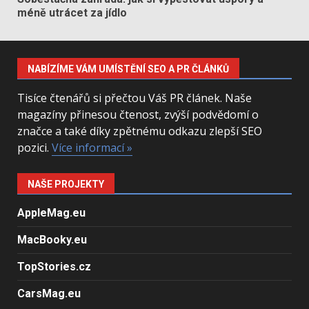
méně utrácet za jídlo
NABÍZÍME VÁM UMÍSTĚNÍ SEO A PR ČLÁNKŮ
Tisíce čtenářů si přečtou Váš PR článek. Naše
magazíny přinesou čtenost, zvýší podvědomí o
značce a také díky zpětnému odkazu zlepší SEO
pozici.
Více informací »
NAŠE PROJEKTY
AppleMag.eu
MacBooky.eu
TopStories.cz
CarsMag.eu