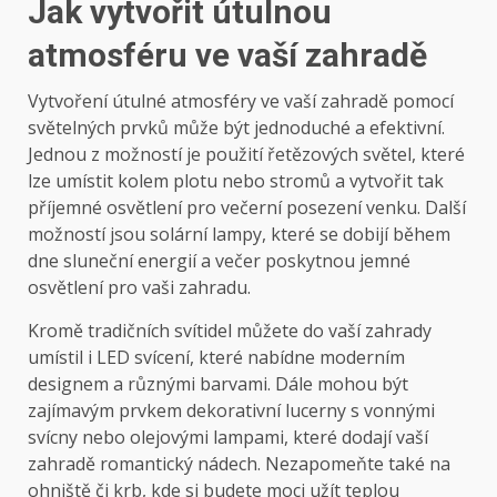
Jak vytvořit útulnou
atmosféru ve vaší zahradě
Vytvoření útulné atmosféry ve vaší zahradě pomocí
světelných prvků může být jednoduché a efektivní.
Jednou z možností je použití řetězových světel, které
lze umístit kolem plotu nebo stromů a vytvořit tak
příjemné osvětlení pro večerní posezení venku. Další
možností jsou solární lampy, které se dobijí během
dne sluneční energií a večer poskytnou jemné
osvětlení pro vaši zahradu.
Kromě tradičních svítidel můžete do vaší zahrady
umístil i LED svícení, které nabídne moderním
designem a různými barvami. Dále mohou být
zajímavým prvkem dekorativní lucerny s vonnými
svícny nebo olejovými lampami, které dodají vaší
zahradě romantický nádech. Nezapomeňte také na
ohniště či krb, kde si budete moci užít teplou