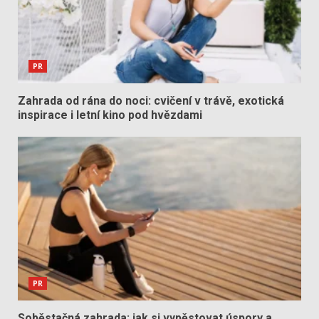
PR
Zahrada od rána do noci: cvičení v trávě, exotická
inspirace i letní kino pod hvězdami
PR
Soběstačná zahrada: jak si vypěstovat úspory a