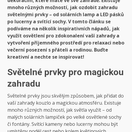
dekoracím, které máte ve své zahradě. Existuje
mnoho různých možností, jak ozdobit zahradu
světelnými prvky – od solárních lamp a LED pásků
po lucerny a svítící sochy. V tomto článku se
podíváme na několik inspirativních nápadů, jak
využít osvětlení pro zdokonalení vaší zahrady a
vytvoření příjemného prostředí pro relaxaci nebo
večerní posezení s přáteli a rodinou. Buďte
kreativní a nechte se inspirovat!
Světelné prvky pro magickou
zahradu
Světelné prvky jsou skvělým způsobem, jak přidat do
vaší zahrady kouzlo a magickou atmosféru. Existuje
mnoho různých možností, jak světla využít – od
malých solárních lampiček po velké osvětlené sochy
či fontány. Svítící kameny nebo lucerny mohou být
umístěny podél cest nebo kolem květinových