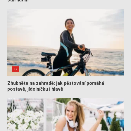
PR
Zhubněte na zahradě: jak pěstování pomáhá
postavě, jídelníčku i hlavě