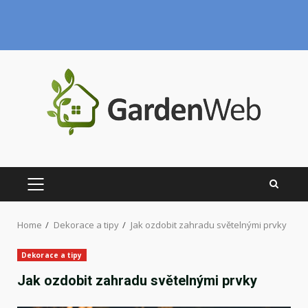
Skip
to
content
PRIMARY
MENU
Home
Dekorace a tipy
Jak ozdobit zahradu světelnými prvky
Dekorace a tipy
Jak ozdobit zahradu světelnými prvky