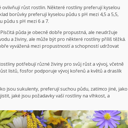
ré ovlivňují růst rostlin. Některé ​rostliny preferují kyselou
íklad ​borůvky preferují kyselou půdu s pH mezi 4,5 a 5,5,
u‌ půdu s pH mezi 6⁣ a 7.
. Písčitá⁤ půda je obecně‌ dobře ⁢propustná, ⁤ale neudržuje
du‍ a živiny,⁤ ale může ​být‍ pro některé rostliny příliš těžká.
 dobře vyvážená ‍mezi ⁢propustností a ‌schopností udržovat
stliny‍ potřebují různé ​živiny ‍pro svůj růst ⁤a vývoj, včetně
 růst listů, fosfor ⁣podporuje vývoj kořenů a květů a draslík
jako⁢ jsou sukulenty, preferují suchou ⁣půdu, zatímco jiné, jako
stit,⁤ jaké ‌jsou požadavky‌ vaší rostliny na vlhkost,​ a