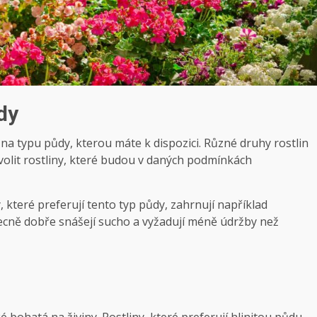
ůdy
⁤na typu⁣ půdy, kterou máte k​ dispozici. Různé druhy rostlin
volit rostliny, které ​budou v daných podmínkách
, které preferují​ tento typ půdy, zahrnují například
cně dobře​ snášejí⁤ sucho a⁢ vyžadují méně ‍údržby ​než
é bohatá na živiny. Rostliny, které preferují hlinitou půdu,