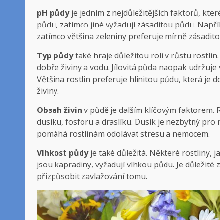
pH půdy
⁢je jedním⁤ z nejdůležitějších faktorů, ⁢kte
půdu,⁣ zatímco jiné ⁤vyžadují ⁤zásaditou​ půdu. Např
⁢zatímco většina⁣ zeleniny⁢ preferuje⁤ mírně⁤ zásadito
Typ půdy
také hraje důležitou roli v růstu ​rostlin
dobře živiny a vodu. ​Jílovitá půda naopak⁢ udržuje vo
‌Většina ‌rostlin preferuje hlinitou půdu, která je
živiny.
Obsah živin
v půdě ‍je dalším klíčovým‍ faktorem. Ro
dusíku,‍ fosforu a⁢ draslíku. ‌Dusík ⁣je nezbytný pro
pomáhá rostlinám odolávat stresu⁣ a nemocem.
Vlhkost půdy
je také důležitá. Některé‌ rostliny, ​
jsou kapradiny, vyžadují vlhkou půdu. ‌Je důležité zji
⁢přizpůsobit ‌zavlažování tomu.