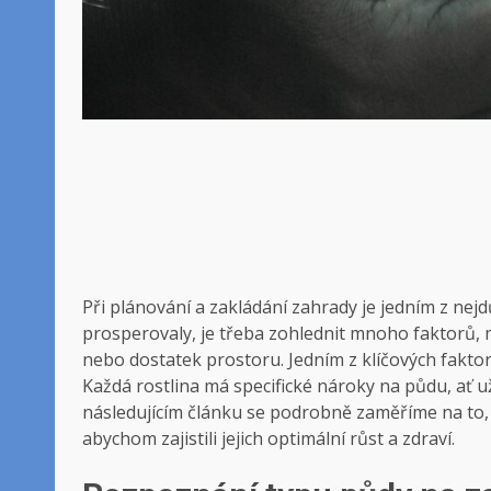
Při ⁤plánování a zakládání zahrady je jedním ‌z nejdů
prosperovaly, ‌je‍ třeba zohlednit mnoho faktorů, 
nebo ​dostatek prostoru. Jedním z ⁤klíčových faktorů,
Každá rostlina⁣ má specifické nároky na půdu, ať⁢ už⁣
následujícím⁤ článku se ‍podrobně zaměříme na to,‍
abychom zajistili jejich optimální růst⁤ a ‍zdraví.