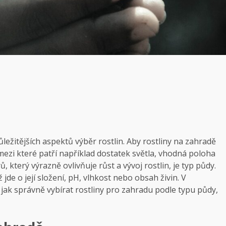
ležitějších​ aspektů⁣ výběr rostlin. Aby⁢ rostliny‍ na zahradě
mezi které patří ‍například dostatek‌ světla, vhodná poloha
 ‍který výrazně ovlivňuje růst a vývoj rostlin, je typ⁣ půdy.
 jde o její složení,‍ pH, vlhkost nebo obsah živin. V
 jak správně vybírat rostliny pro ​zahradu podle typu ⁢půdy,