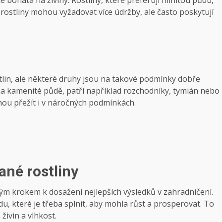
o ⁤rostliny‍ mohou vyžadovat více údržby, ale často poskytují
in, ale některé druhy jsou⁣ na⁣ takové podmínky dobře
a kamenité⁣ půdě,​ patří⁣ například⁢ rozchodníky, tymián nebo
u přežít i​ v​ náročných ⁤podmínkách.
ané ‌rostliny
ovým krokem k dosažení ​nejlepších výsledků v zahradničení.
u, které je ⁣třeba splnit, aby mohla⁢ růst a​ prosperovat. To
 živin a vlhkost.