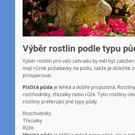
Výběr rostlin⁣ podle‍ typu p
Výběr rostlin pro vaši zahradu by ⁢měl být založen 
⁤mají různé požadavky na půdu, takže je důležité z
prosperovat.
Písčitá ⁢půda
je lehká⁤ a dobře propustná. Rostliny
rozchodníky, třezalky nebo růže. Tyto⁢ rostliny ⁣obe
rostliny preferující jiné typy půdy.
Rozchodníky
Třezalky
Růže
Hlinitá půda
je těžší a méně propustná,‍ ale je tak