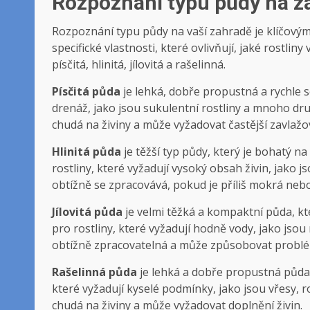
Rozpoznání typu ​půdy na‌ 
Rozpoznání typu půdy ‌na vaší zahradě je​ klíčovým
specifické vlastnosti, které ovlivňují, jaké rostliny⁤
písčitá, hlinitá, jílovitá a rašelinná.
Písčitá ⁣půda
je lehká, dobře propustná ​a‍ rychle se
drenáž,⁣ jako jsou sukulentní ‌rostliny ‌a mnoho⁢ d
chudá na ⁣živiny a⁤ může vyžadovat ⁢častější zavlažo
Hlinitá⁤ půda
⁤je‍ těžší typ půdy, ​který je bohatý‍
rostliny, které vyžadují vysoký obsah živin, jako​ jso
obtížně se zpracovává, pokud je příliš ⁣mokrá ⁢neb
Jílovitá půda
je⁣ velmi těžká a⁢ kompaktní půda,⁣ kte
pro​ rostliny,⁢ které ‌vyžadují ‌hodně vody, jako jsou
obtížně zpracovatelná‍ a​ může⁣ způsobovat prob
Rašelinná půda
je⁤ lehká‍ a dobře propustná půda, k
⁣které ⁤vyžadují kyselé⁤ podmínky,⁢ jako jsou​ vřesy
chudá na živiny‍ a​ může ⁣vyžadovat doplnění živin.