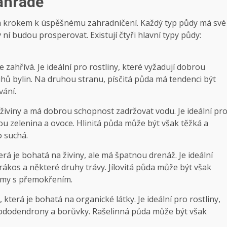
zahradě
 krokem k ​úspěšnému⁢ zahradničení. Každý ⁣typ ‍půdy má ⁤své
 v ⁢ní​ budou prosperovat. Existují čtyři hlavní typy půdy:
 zahřívá. Je‌ ideální pro rostliny, ⁣které vyžadují dobrou⁢
ruhů bylin. Na ⁣druhou stranu, písčitá půda má tendenci​ být
vání.
 na živiny a má dobrou schopnost ⁤zadržovat vodu. Je ideální pr
u zelenina a ovoce. ‍Hlinitá půda ⁣může⁣ být⁣ však ‌těžká a⁤
o suchá.
rá je⁣ bohatá‌ na živiny, ale⁤ má ⁤špatnou drenáž. Je ideální
 rákos ⁢a‍ některé druhy‍ trávy. Jílovitá půda ⁢může být však
lémy s přemokřením.
terá⁤ je‌ bohatá na organické‌ látky. Je​ ideální ⁢pro‌ rostliny,
, rododendrony‍ a borůvky. ⁤Rašelinná půda‍ může být⁢ však