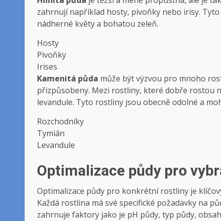
⁣zahrnují například ⁣hosty, pivoňky nebo irisy.‍ Tyt
nádherné květy‍ a bohatou zeleň.
Hosty
Pivoňky
Irises
Kamenitá‍ půda
může být výzvou ⁤pro mnoho rostl
přizpůsobeny. Mezi rostliny, ​které dobře​ rostou n
levandule. Tyto rostliny jsou obecně odolné a moho
Rozchodníky
Tymián
Levandule
Optimalizace půdy ‌pro⁢ vybr
Optimalizace ‌půdy pro ⁤konkrétní rostliny je klíč
Každá rostlina⁣ má‌ své specifické požadavky na ⁤půd
zahrnuje‌ faktory​ jako je‍ pH půdy, typ⁣ půdy, obsah