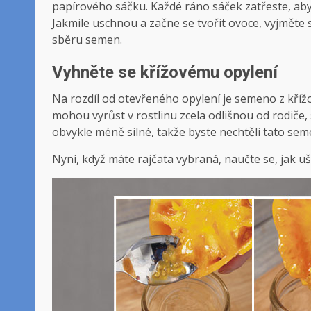
papírového sáčku. Každé ráno sáček zatřeste, aby se
Jakmile uschnou a začne se tvořit ovoce, vyjměte s
sběru semen.
Vyhněte se křížovému opylení
Na rozdíl od otevřeného opylení je semeno z kří
mohou vyrůst v rostlinu zcela odlišnou od rodiče, 
obvykle méně silné, takže byste nechtěli tato sem
Nyní, když máte rajčata vybraná, naučte se, jak u