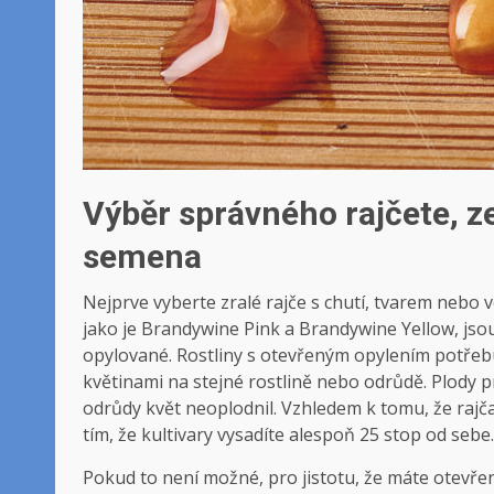
Výběr správného rajčete, z
semena
Nejprve vyberte zralé rajče s chutí, tvarem nebo ve
jako je Brandywine Pink a Brandywine Yellow, js
opylované. Rostliny s otevřeným opylením potřebu
květinami na stejné rostlině nebo odrůdě. Plody p
odrůdy květ neoplodnil. Vzhledem k tomu, že raj
tím, že kultivary vysadíte alespoň 25 stop od sebe.
Pokud to není možné, pro jistotu, že máte otevře