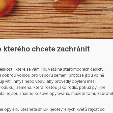
e kterého chcete zachránit
likostí, které se vám líbí. Většina staromódních dědictví,
ou dobrou volbou pro úsporu semen, protože jsou volně
jí vítr, hmyz nebo vodu, aby provedly opylení mezi
rodukují semena, která rostou jako rodič, pokud pyl jiné
čata nejsou snadno křížově opylovaná, můžete tomu zabráni
né opylení, utěsněte shluk neotevřených květů rajčat do