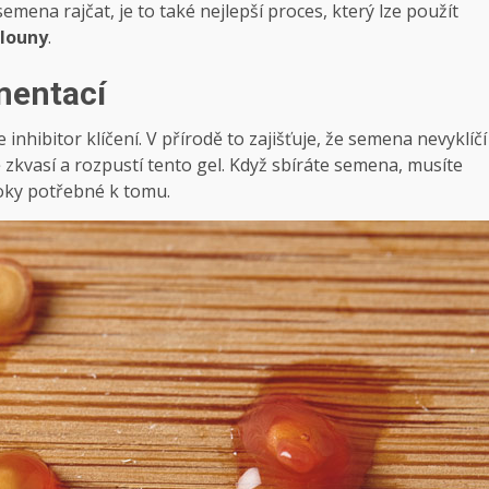
emena rajčat, je to také nejlepší proces, který lze použít
elouny
.
mentací
nhibitor klíčení. V přírodě to zajišťuje, že semena nevyklíčí
zkvasí a rozpustí tento gel. Když sbíráte semena, musíte
roky potřebné k tomu.