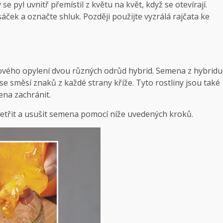
 pyl uvnitř přemístil z květu na květ, když se otevírají.
áček a označte shluk. Později použijte vyzrálá rajčata ke
žového opylení dvou různých odrůd hybrid. Semena z hybridu
se směsí znaků z každé strany kříže. Tyto rostliny jsou také
ena zachránit.
šetřit a usušit semena pomocí níže uvedených kroků.