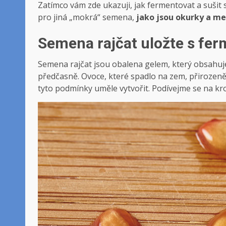
Zatímco vám zde ukazuji, jak fermentovat a sušit s
pro jiná „mokrá“ semena,
jako jsou okurky a m
Semena rajčat uložte s fer
Semena rajčat jsou obalena gelem, který obsahuje i
předčasně. Ovoce, které spadlo na zem, přirozeně 
tyto podmínky uměle vytvořit. Podívejme se na k