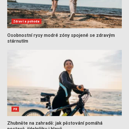
Zdraví a pohoda
Osobnostní rysy modré zóny spojené se zdravým
stárnutím
PR
Zhubněte na zahradě: jak pěstování pomáhá
postavě, jídelníčku i hlavě