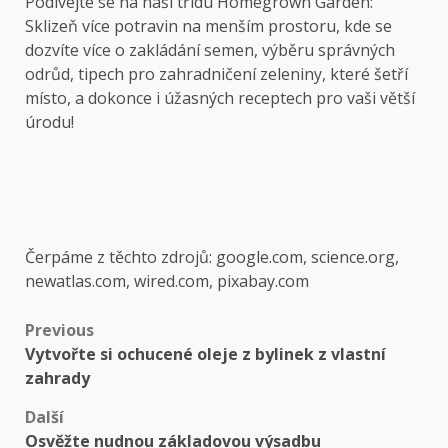
Podívejte se na naši třídu Homegrown Garden:
Sklizeň více potravin na menším prostoru, kde se
dozvíte více o zakládání semen, výběru správných
odrůd, tipech pro zahradničení zeleniny, které šetří
místo, a dokonce i úžasných receptech pro vaši větší
úrodu!
Čerpáme z těchto zdrojů: google.com, science.org,
newatlas.com, wired.com, pixabay.com
Post
Previous
Vytvořte si ochucené oleje z bylinek z vlastní
navigation
zahrady
Další
Osvěžte nudnou základovou výsadbu