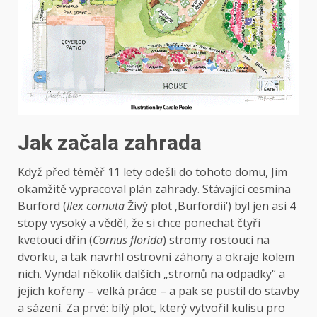
Jak začala zahrada
Když před téměř 11 lety odešli do tohoto domu, Jim
okamžitě vypracoval plán zahrady. Stávající cesmína
Burford (
Ilex cornuta
Živý plot ‚Burfordii‘) byl jen asi 4
stopy vysoký a věděl, že si chce ponechat čtyři
kvetoucí dřín (
Cornus florida
) stromy rostoucí na
dvorku, a tak navrhl ostrovní záhony a okraje kolem
nich. Vyndal několik dalších „stromů na odpadky“ a
jejich kořeny – velká práce – a pak se pustil do stavby
a sázení. Za prvé: bílý plot, který vytvořil kulisu pro