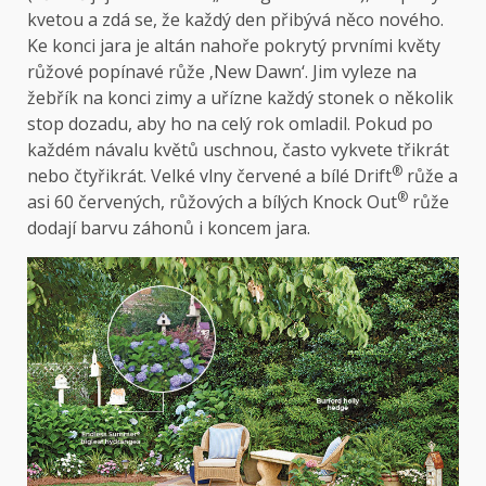
kvetou a zdá se, že každý den přibývá něco nového.
Ke konci jara je altán nahoře pokrytý prvními květy
růžové popínavé růže ‚New Dawn‘. Jim vyleze na
žebřík na konci zimy a uřízne každý stonek o několik
stop dozadu, aby ho na celý rok omladil. Pokud po
každém návalu květů uschnou, často vykvete třikrát
®
nebo čtyřikrát. Velké vlny červené a bílé Drift
růže a
®
asi 60 červených, růžových a bílých Knock Out
růže
dodají barvu záhonů i koncem jara.