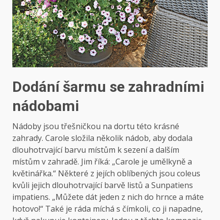
Dodání šarmu se zahradními
nádobami
Nádoby jsou třešničkou na dortu této krásné
zahrady. Carole složila několik nádob, aby dodala
dlouhotrvající barvu místům k sezení a dalším
místům v zahradě. Jim říká: „Carole je umělkyně a
květinářka.“ Některé z jejích oblíbených jsou coleus
kvůli jejich dlouhotrvající barvě listů a Sunpatiens
impatiens. „Můžete dát jeden z nich do hrnce a máte
hotovo!“ Také je ráda míchá s čímkoli, co ji napadne,