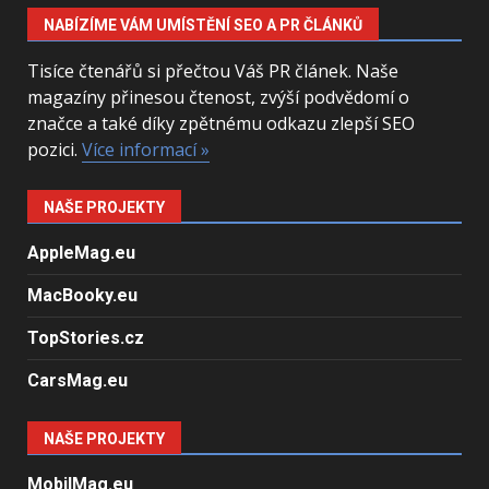
NABÍZÍME VÁM UMÍSTĚNÍ SEO A PR ČLÁNKŮ
Tisíce čtenářů si přečtou Váš PR článek. Naše
magazíny přinesou čtenost, zvýší podvědomí o
značce a také díky zpětnému odkazu zlepší SEO
pozici.
Více informací »
NAŠE PROJEKTY
AppleMag.eu
MacBooky.eu
TopStories.cz
CarsMag.eu
NAŠE PROJEKTY
MobilMag.eu