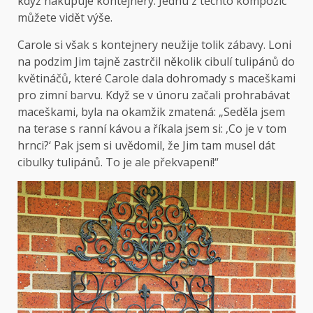
když nakupuje kontejnery. Jednu z těchto kompozic
můžete vidět výše.
Carole si však s kontejnery neužije tolik zábavy. Loni
na podzim Jim tajně zastrčil několik cibulí tulipánů do
květináčů, které Carole dala dohromady s maceškami
pro zimní barvu. Když se v únoru začali prohrabávat
maceškami, byla na okamžik zmatená: „Seděla jsem
na terase s ranní kávou a říkala jsem si: ‚Co je v tom
hrnci?‘ Pak jsem si uvědomil, že Jim tam musel dát
cibulky tulipánů. To je ale překvapení!“