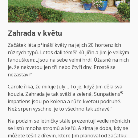
Zahrada v květu
Začátek léta přináší květy na jejich 20 hortenziích
různých typů. Letos dali téměř 40 jiřin a Jim je velkým
fanouškem: „Jsou na sebe velmi hrdí. Úžasné na nich
je, že nekvetou jen tři nebo čtyři dny. Prostě se
nezastaví!“
Carole říká, že miluje July: „To je, když Jim dělá svá
®
kouzla. Zahrada je tak svěží a zelená, Sunpatiens
impatiens jsou po kolena a růže kvetou podruhé.
Než srpen vyschne, je to všechno tak zdravé.“
Na podzim se letničky stále prezentují vedle měnících
se listů mnoha stromů a keřů. A zima je doba, kdy se
můžete těšit z dřevin, které Jim plánoval od začátku: