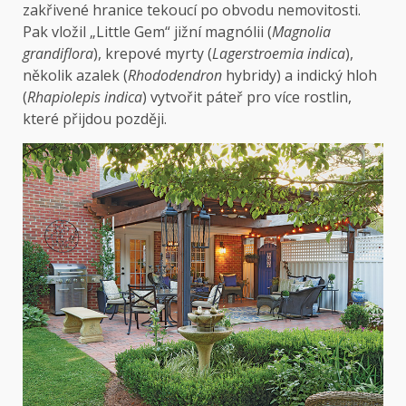
zakřivené hranice tekoucí po obvodu nemovitosti.
Pak vložil „Little Gem“ jižní magnólii (
Magnolia
grandiflora
), krepové myrty (
Lagerstroemia indica
),
několik azalek (
Rhododendron
hybridy) a indický hloh
(
Rhapiolepis indica
) vytvořit páteř pro více rostlin,
které přijdou později.