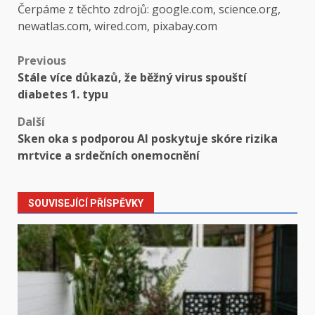
Čerpáme z těchto zdrojů: google.com, science.org,
newatlas.com, wired.com, pixabay.com
Post
Previous
Stále více důkazů, že běžný virus spouští
navigation
diabetes 1. typu
Další
Sken oka s podporou AI poskytuje skóre rizika
mrtvice a srdečních onemocnění
SOUVISEJÍCÍ PŘÍSPĚVKY