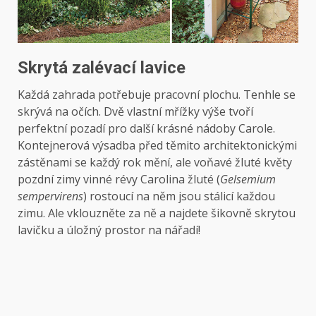
Skrytá zalévací lavice
Každá zahrada potřebuje pracovní plochu. Tenhle se
skrývá na očích. Dvě vlastní mřížky výše tvoří
perfektní pozadí pro další krásné nádoby Carole.
Kontejnerová výsadba před těmito architektonickými
zástěnami se každý rok mění, ale voňavé žluté květy
pozdní zimy vinné révy Carolina žluté (
Gelsemium
sempervirens
) rostoucí na něm jsou stálicí každou
zimu. Ale vklouzněte za ně a najdete šikovně skrytou
lavičku a úložný prostor na nářadí!