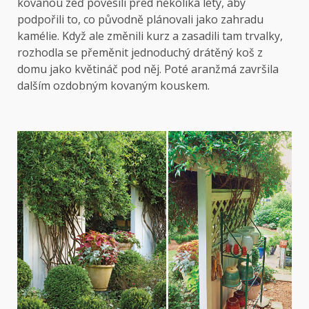
kovanou zeď pověsili před několika lety, aby
podpořili to, co původně plánovali jako zahradu
kamélie. Když ale změnili kurz a zasadili tam trvalky,
rozhodla se přeměnit jednoduchý drátěný koš z
domu jako květináč pod něj. Poté aranžmá završila
dalším ozdobným kovaným kouskem.