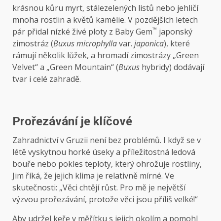
krásnou kůru myrt, stálezelených listů nebo jehličí
mnoha rostlin a květů kamélie. V pozdějších letech
™
pár přidal nízké živé ploty z Baby Gem
japonský
zimostráz (
Buxus microphylla
var.
japonica
), které
rámují několik lůžek, a hromadí zimostrázy „Green
Velvet“ a „Green Mountain“ (
Buxus
hybridy) dodávají
tvar i celé zahradě.
Prořezávání je klíčové
Zahradnictví v Gruzii není bez problémů. I když se v
létě vyskytnou horké úseky a příležitostná ledová
bouře nebo pokles teploty, který ohrožuje rostliny,
Jim říká, že jejich klima je relativně mírné. Ve
skutečnosti: „Věci chtějí růst. Pro mě je největší
výzvou prořezávání, protože věci jsou příliš velké!“
Aby udržel keře v měřítku s jejich okolím a pomohl