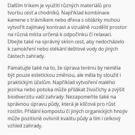
Dalším trikem je využití různých materiálů pro
tvorbu cest a chodníků. Například kombinace
kamene s trávníkem nebo dřeva s oblázky mohou
vytvořit zajímavý kontrast a vizuálně rozdělit prostor
na různá místa určená k odpočinku či relaxaci.
Dbejte také na správný sklon cest, aby nedocházelo
k zamokření nebo stékání dešťové vody do jiných
částech zahrady.
Pamatujte také na to, že úprava terénu by neměla
být pouze estetickou změnou, ale měla by sloužit i
praktickým účelům. Například vytvoření malého
jezírka nebo potoka může přilákat živočichy a zvýšit
biodiverzitu vaší zahrady. Nezapomeňte také na
správnou úpravu půdy, která je klíčová pro růst
rostlin. Přidání kompostu či jiných organických hnojiv
může pozitivně ovlivnit kvalitu půdy a tím i celkový
vzhled zahrady.