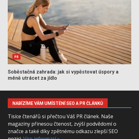
PR
Soběstačná zahrada: jak si vypěstovat úspory a
méně utrácet za jídlo
NABÍZÍME VÁM UMÍSTĚNÍ SEO A PR ČLÁNKŮ
Tisíce čtenářů si přečtou Váš PR článek. Naše
magazíny přinesou čtenost, zvýší podvědomí o
značce a také díky zpětnému odkazu zlepší SEO
pozici.
Více informací »