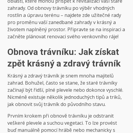
oblastí, které mohou přispět k revitalizaci vaší staré
zahrady. Od obnovy trávníku po výběr vhodných
rostlin a úpravu terénu – najdete zde užitečné rady
pro proměnu vaší zanedbané zahrady v krásný a
životem naplněný prostor. Připravte se na inspiraci a
začněte plánovat renovaci svého venkovního ráje!
Obnova trávníku: Jak získat
zpět krásný a zdravý trávník
Krásný a zdravý trávník je snem mnoha majitelů
zahrad. Bohužel, často se stane, že staré trávníky
začínají být řidší, plné plevele nebo dokonce vyschlé.
Nicméně existuje několik jednoduchých tipů a triků,
jak obnovit svůj trávník do původního stavu.
Prvním krokem při obnově trávníku je odstranit
veškeré plevele a suchou vegetaci. To lze provést
buď manuálně pomocí hrábě nebo mechanicky s