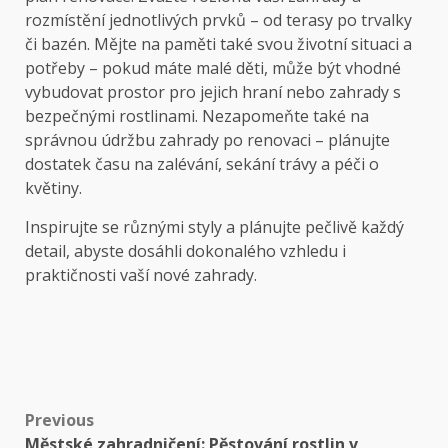
rozmístění jednotlivých prvků – od terasy po trvalky
či bazén. Mějte na paměti také svou životní situaci a
potřeby – pokud máte malé děti, může být vhodné
vybudovat prostor pro jejich hraní nebo zahrady s
bezpečnými rostlinami. Nezapomeňte také na
správnou údržbu zahrady po renovaci – plánujte
dostatek času na zalévání, sekání trávy a péči o
květiny.
Inspirujte se různými styly a plánujte pečlivě každý
detail, abyste dosáhli dokonalého vzhledu i
praktičnosti vaší nové zahrady.
Post
Previous
Městské zahradničení: Pěstování rostlin v