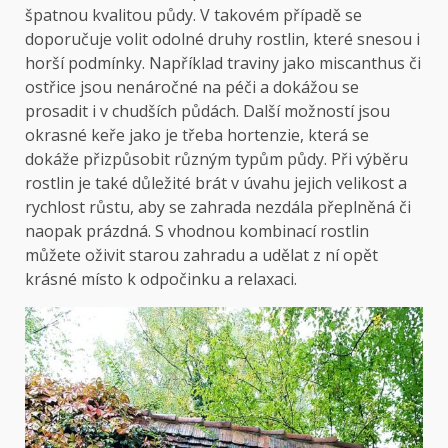
špatnou kvalitou půdy. V takovém případě se
doporučuje volit odolné druhy rostlin, které snesou i
horší podmínky. Například traviny jako miscanthus či
ostřice jsou nenáročné na péči a dokážou se
prosadit i v chudších půdách. Další možností jsou
okrasné keře jako je třeba hortenzie, která se
dokáže přizpůsobit různým typům půdy. Při výběru
rostlin je také důležité brát v úvahu jejich velikost a
rychlost růstu, aby se zahrada nezdála přeplněná či
naopak prázdná. S vhodnou kombinací rostlin
můžete oživit starou zahradu a udělat z ní opět
krásné místo k odpočinku a relaxaci.