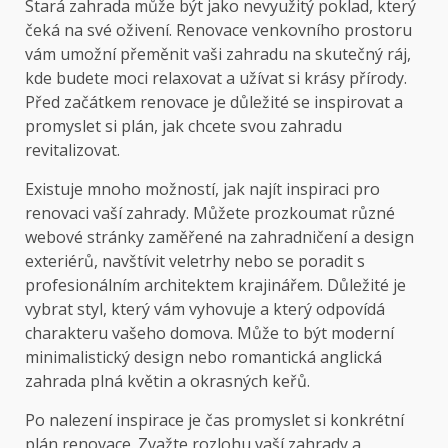
Stará zahrada může být jako nevyužitý poklad, který
čeká na své oživení. Renovace venkovního prostoru
vám umožní přeměnit vaši zahradu na skutečný ráj,
kde budete moci relaxovat a užívat si krásy přírody.
Před začátkem renovace je důležité se inspirovat a
promyslet si plán, jak chcete svou zahradu
revitalizovat.
Existuje mnoho možností, jak najít inspiraci pro
renovaci vaší zahrady. Můžete prozkoumat různé
webové stránky zaměřené na zahradničení a design
exteriérů, navštívit veletrhy nebo se poradit s
profesionálním architektem krajinářem. Důležité je
vybrat styl, který vám vyhovuje a který odpovídá
charakteru vašeho domova. Může to být moderní
minimalistický design nebo romantická anglická
zahrada plná květin a okrasných keřů.
Po nalezení inspirace je čas promyslet si konkrétní
plán renovace. Zvažte rozlohu vaší zahrady a