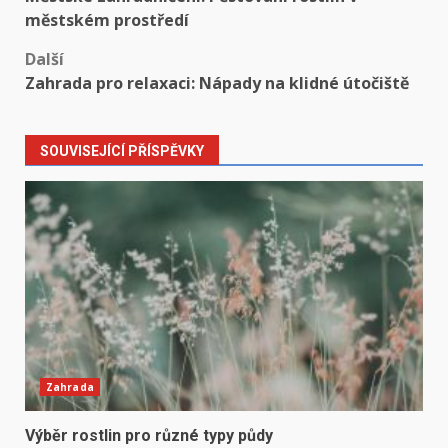
navigation
městském prostředí
Další
Zahrada pro relaxaci: Nápady na klidné útočiště
SOUVISEJÍCÍ PŘÍSPĚVKY
Zahrada
Výběr rostlin pro různé typy půdy