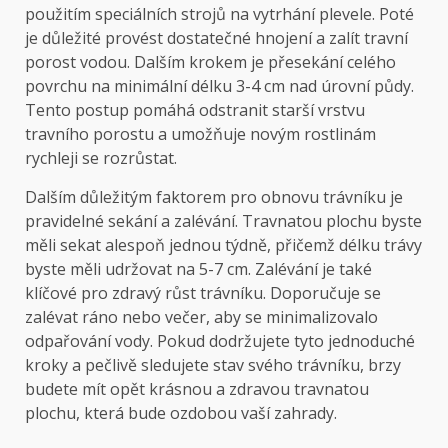
použitím speciálních strojů na vytrhání plevele. Poté
je důležité provést dostatečné hnojení a zalít travní
porost vodou. Dalším krokem je přesekání celého
povrchu na minimální délku 3-4 cm nad úrovní půdy.
Tento postup pomáhá odstranit starší vrstvu
travního porostu a umožňuje novým rostlinám
rychleji se rozrůstat.
Dalším důležitým faktorem pro obnovu trávníku je
pravidelné sekání a zalévání. Travnatou plochu byste
měli sekat alespoň jednou týdně, přičemž délku trávy
byste měli udržovat na 5-7 cm. Zalévání je také
klíčové pro zdravý růst trávníku. Doporučuje se
zalévat ráno nebo večer, aby se minimalizovalo
odpařování vody. Pokud dodržujete tyto jednoduché
kroky a pečlivě sledujete stav svého trávníku, brzy
budete mít opět krásnou a zdravou travnatou
plochu, která bude ozdobou vaší zahrady.