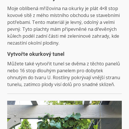
Moje oblíbená mřížovina na okurky je plát 4×8 stop
kovové sítě z mého místního obchodu se stavebními
potřebami. Tento materiál je levný, odolný a velmi
pevný. Tyto plachty mám připevněné na dřevěných
kůlech podél zadní části mé zeleninové zahrady, kde
nezastíní okolní plodiny.
Vytvořte okurkový tunel
Můžete také vytvořit tunel se dvěma z těchto panelů
nebo 16 stop dlouhým panelem pro dobytek
ohnutým do tvaru U. Rostliny pokrývají vnější stranu
tunelu, zatímco plody visí dolů pro snadné sklizeň.