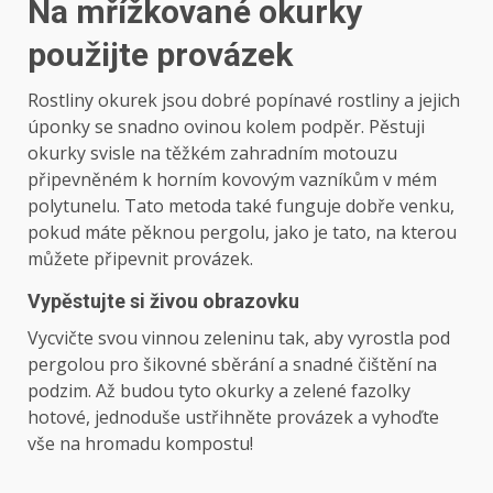
Na mřížkované okurky
použijte provázek
Rostliny okurek jsou dobré popínavé rostliny a jejich
úponky se snadno ovinou kolem podpěr. Pěstuji
okurky svisle na těžkém zahradním motouzu
připevněném k horním kovovým vazníkům v mém
polytunelu. Tato metoda také funguje dobře venku,
pokud máte pěknou pergolu, jako je tato, na kterou
můžete připevnit provázek.
Vypěstujte si živou obrazovku
Vycvičte svou vinnou zeleninu tak, aby vyrostla pod
pergolou pro šikovné sběrání a snadné čištění na
podzim. Až budou tyto okurky a zelené fazolky
hotové, jednoduše ustřihněte provázek a vyhoďte
vše na hromadu kompostu!