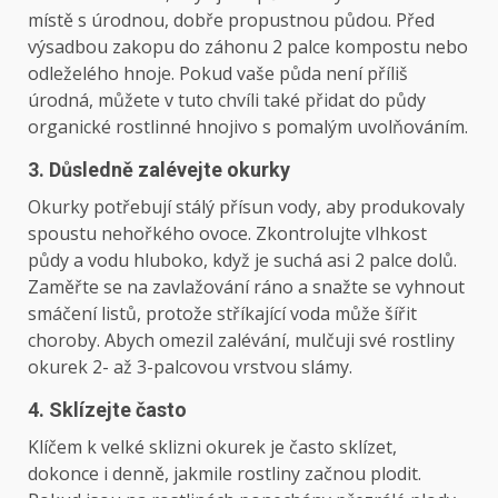
místě s úrodnou, dobře propustnou půdou. Před
výsadbou zakopu do záhonu 2 palce kompostu nebo
odleželého hnoje. Pokud vaše půda není příliš
úrodná, můžete v tuto chvíli také přidat do půdy
organické rostlinné hnojivo s pomalým uvolňováním.
3. Důsledně zalévejte okurky
Okurky potřebují stálý přísun vody, aby produkovaly
spoustu nehořkého ovoce. Zkontrolujte vlhkost
půdy a vodu hluboko, když je suchá asi 2 palce dolů.
Zaměřte se na zavlažování ráno a snažte se vyhnout
smáčení listů, protože stříkající voda může šířit
choroby. Abych omezil zalévání, mulčuji své rostliny
okurek 2- až 3-palcovou vrstvou slámy.
4. Sklízejte často
Klíčem k velké sklizni okurek je často sklízet,
dokonce i denně, jakmile rostliny začnou plodit.