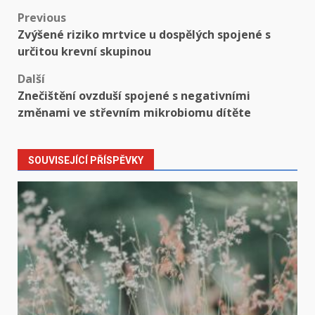
Post
Previous
Zvýšené riziko mrtvice u dospělých spojené s
navigation
určitou krevní skupinou
Další
Znečištění ovzduší spojené s negativními
změnami ve střevním mikrobiomu dítěte
SOUVISEJÍCÍ PŘÍSPĚVKY