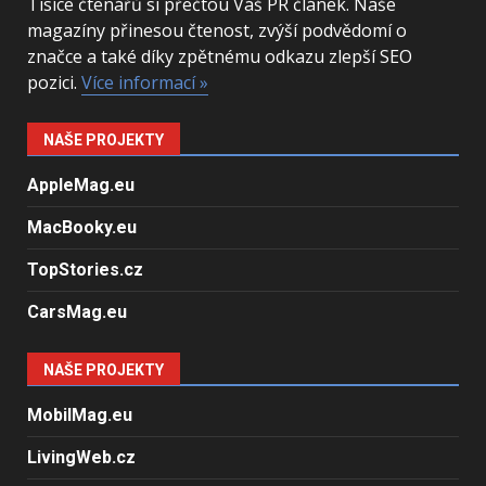
Tisíce čtenářů si přečtou Váš PR článek. Naše
magazíny přinesou čtenost, zvýší podvědomí o
značce a také díky zpětnému odkazu zlepší SEO
pozici.
Více informací »
NAŠE PROJEKTY
AppleMag.eu
MacBooky.eu
TopStories.cz
CarsMag.eu
NAŠE PROJEKTY
MobilMag.eu
LivingWeb.cz