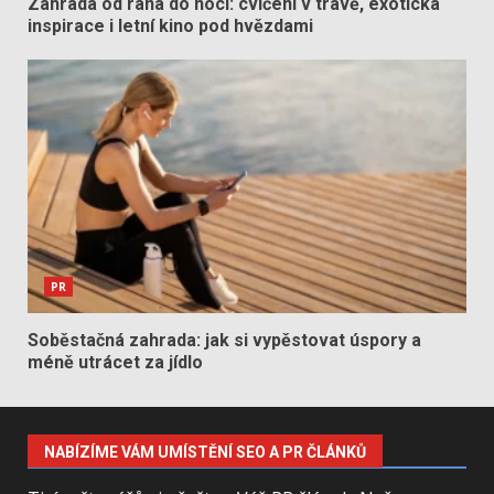
Zahrada od rána do noci: cvičení v trávě, exotická
inspirace i letní kino pod hvězdami
PR
Soběstačná zahrada: jak si vypěstovat úspory a
méně utrácet za jídlo
NABÍZÍME VÁM UMÍSTĚNÍ SEO A PR ČLÁNKŮ