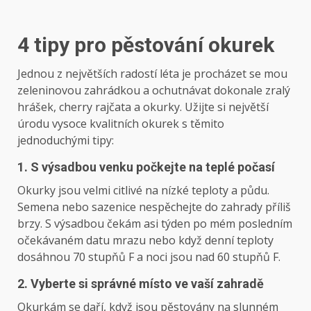
4 tipy pro pěstování okurek
Jednou z největších radostí léta je procházet se mou
zeleninovou zahrádkou a ochutnávat dokonale zralý
hrášek, cherry rajčata a okurky. Užijte si největší
úrodu vysoce kvalitních okurek s těmito
jednoduchými tipy:
1. S výsadbou venku počkejte na teplé počasí
Okurky jsou velmi citlivé na nízké teploty a půdu.
Semena nebo sazenice nespěchejte do zahrady příliš
brzy. S výsadbou čekám asi týden po mém posledním
očekávaném datu mrazu nebo když denní teploty
dosáhnou 70 stupňů F a noci jsou nad 60 stupňů F.
2. Vyberte si správné místo ve vaší zahradě
Okurkám se daří, když jsou pěstovány na slunném