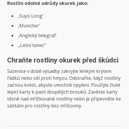
Rostlin odolné odrůdy okurek jako:
‚Suyo Long‘
‚Muncher‘
‚Anglický telegraf‘
„Letní tanec“
Chraňte rostliny okurek před škůdci
Sazenice v době výsadby zakryjte lehkým krytem
řádků nebo sítí proti hmyzu. Odstraňte, když rostliny
začnou kvést, abyste umožnili opylení. Použijte žluté
lepící karty k pasti dospělých brouků. Zavěste karty
těsně nad mřížkované rostliny nebo je připevněte ke
sázkám pro rostliny bez mřížoviny.