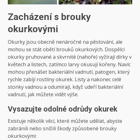
Zacházení s brouky
okurkovými
Okurky jsou obecně nenáročné na pěstování, ale
mohou se stát obětí brouků okurkových. Dospělci
okurky pruhované a skvrnité (nahoře) vyžírají dírky v
květech a listech, zatímco larvy okusují kořeny. Navíc
mohou přenášet bakteriální vadnutí, patogen, který
rychle zabíjí rostliny okurek. Listy a nakonec celé
stonky vadnou a odumírají, když udeří bakteriální
vadnutí, jak můžete vidět výše.
Vysazujte odolné odrůdy okurek
Existuje několik věcí, které můžete udělat, abyste
zabránili nebo snížili škody způsobené brouky
okurkovými: