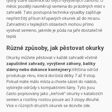
týdny staré sazenice do svých vyvýšených záhonů. O
měsíc později nasměruji semena do prázdných míst v
zahradě. Tato postupná technika výsadby zajišťuje
nepřetržitý přísun křupavých okurek až do mrazu.
Zahradníci v teplejších oblastech mohou přímo
vysévat semeno, jakmile je půda na jaře dostatečně
teplá.
Různé způsoby, jak pěstovat okurky
Okurky můžete pěstovat v každé zahradě včetně
zapuštěné zahrady, vyvýšené záhony, balíky
slámy nebo dokonce kontejnery.
Většina odrůd
produkuje révu, která dorůstá délky 7 až 9 stop.
Pokud máte málo místa a chcete sázet do nádob,
vybírejte odrůdy s kompaktními liány. Tyto jsou
často popisovány jako „keřové“ okurky v katalozích
semen a rostliny rostou pouze asi 3 stopy dlouhé.
Více o různých druzích okurek se dozvíte zde.