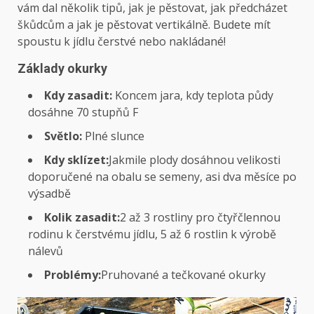
vám dal několik tipů, jak je pěstovat, jak předcházet
škůdcům a jak je pěstovat vertikálně. Budete mít
spoustu k jídlu čerstvé nebo nakládané!
Základy okurky
Kdy zasadit:
Koncem jara, kdy teplota půdy
dosáhne 70 stupňů F
Světlo:
Plné slunce
Kdy sklízet:
Jakmile plody dosáhnou velikosti
doporučené na obalu se semeny, asi dva měsíce po
výsadbě
Kolik zasadit:
2 až 3 rostliny pro čtyřčlennou
rodinu k čerstvému ​​jídlu, 5 až 6 rostlin k výrobě
nálevů
Problémy:
Pruhované a tečkované okurky