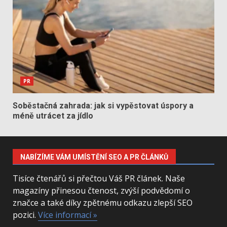
PR
Soběstačná zahrada: jak si vypěstovat úspory a
méně utrácet za jídlo
NABÍZÍME VÁM UMÍSTĚNÍ SEO A PR ČLÁNKŮ
Tisíce čtenářů si přečtou Váš PR článek. Naše
magazíny přinesou čtenost, zvýší podvědomí o
značce a také díky zpětnému odkazu zlepší SEO
pozici.
Více informací »