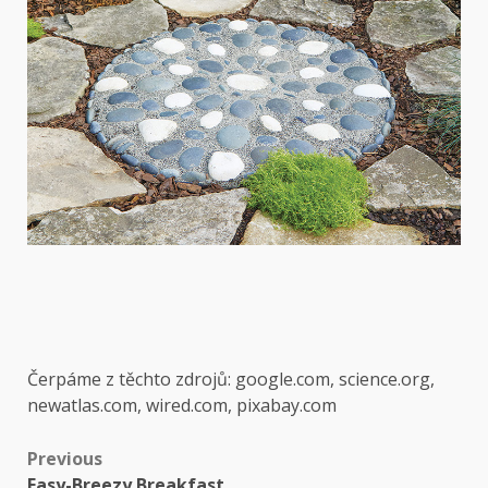
Čerpáme z těchto zdrojů: google.com, science.org,
newatlas.com, wired.com, pixabay.com
Post
Previous
Easy-Breezy Breakfast