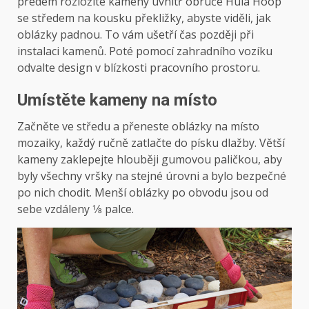
předem rozložíte kameny uvnitř obruče Hula Hoop
se středem na kousku překližky, abyste viděli, jak
oblázky padnou. To vám ušetří čas později při
instalaci kamenů. Poté pomocí zahradního vozíku
odvalte design v blízkosti pracovního prostoru.
Umístěte kameny na místo
Začněte ve středu a přeneste oblázky na místo
mozaiky, každý ručně zatlačte do písku dlažby. Větší
kameny zaklepejte hlouběji gumovou paličkou, aby
byly všechny vršky na stejné úrovni a bylo bezpečné
po nich chodit. Menší oblázky po obvodu jsou od
sebe vzdáleny 1⁄8 palce.