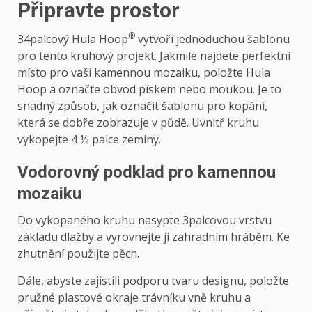
Připravte prostor
®
34palcový Hula Hoop
vytvoří jednoduchou šablonu
pro tento kruhový projekt. Jakmile najdete perfektní
místo pro vaši kamennou mozaiku, položte Hula
Hoop a označte obvod pískem nebo moukou. Je to
snadný způsob, jak označit šablonu pro kopání,
která se dobře zobrazuje v půdě. Uvnitř kruhu
vykopejte 4 ½ palce zeminy.
Vodorovný podklad pro kamennou
mozaiku
Do vykopaného kruhu nasypte 3palcovou vrstvu
základu dlažby a vyrovnejte ji zahradním hráběm. Ke
zhutnění použijte pěch.
Dále, abyste zajistili podporu tvaru designu, položte
pružné plastové okraje trávníku vně kruhu a