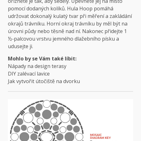
ořízněte je tak, aby seděly. Upevněte jej na místo
pomocí dodaných kolíků. Hula Hoop pomáhá
udržovat dokonalý kulatý tvar při měření a zakládání
okrajů trávníku. Horní okraj trávníku by měl být na
úrovni půdy nebo těsně nad ní. Nakonec přidejte 1
½-palcovou vrstvu jemného dlažebního písku a
udusejte ji.
Mohlo by se Vám také líbit:
Nápady na design terasy
DIY zalévací lavice
Jak vytvořit útočiště na dvorku