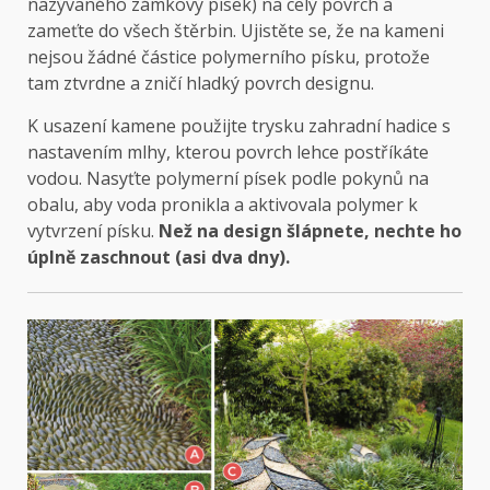
nazývaného zámkový písek) na celý povrch a
zameťte do všech štěrbin. Ujistěte se, že na kameni
nejsou žádné částice polymerního písku, protože
tam ztvrdne a zničí hladký povrch designu.
K usazení kamene použijte trysku zahradní hadice s
nastavením mlhy, kterou povrch lehce postříkáte
vodou. Nasyťte polymerní písek podle pokynů na
obalu, aby voda pronikla a aktivovala polymer k
vytvrzení písku.
Než na design šlápnete, nechte ho
úplně zaschnout (asi dva dny).