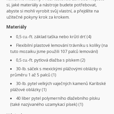
si, jaké materiály a nástroje budete potřebovat,
abyste si mohli vyrobit svůj vlastní, a přejděte na
užitečné pokyny krok za krokem.
Materiály
0,5 cu.-ft. základ taška nebo krůtí drť (4)
Flexibilní plastové lemování trávníku s kolíky (na
tuto mozaiku jsme použili 107 palců lemování)
0,5 cu.-ft. pytlová dlažba s pískem (2)
30-lb. sáček s mexickými plážovými oblázky o
průměru 1 až 5 palců (1)
30-lb. pytel velkých vaječných kamenů Karibské
plážové oblázky (1)
40 liber pytel polymerního dlažebního písku
(také nazývaného uzamykací písek) (1)