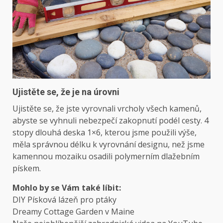
Ujistěte se, že je na úrovni
Ujistěte se, že jste vyrovnali vrcholy všech kamenů,
abyste se vyhnuli nebezpečí zakopnutí podél cesty. 4
stopy dlouhá deska 1×6, kterou jsme použili výše,
měla správnou délku k vyrovnání designu, než jsme
kamennou mozaiku osadili polymerním dlažebním
pískem.
Mohlo by se Vám také líbit:
DIY Písková lázeň pro ptáky
Dreamy Cottage Garden v Maine