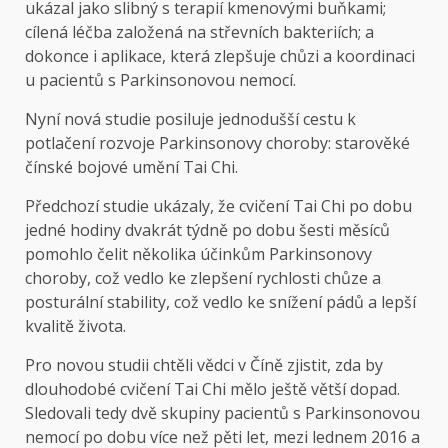
ukázal jako slibný s terapií kmenovými buňkami;
cílená léčba založená na střevních bakteriích; a
dokonce i aplikace, která zlepšuje chůzi a koordinaci
u pacientů s Parkinsonovou nemocí.
Nyní nová studie posiluje jednodušší cestu k
potlačení rozvoje Parkinsonovy choroby: starověké
čínské bojové umění Tai Chi.
Předchozí studie ukázaly, že cvičení Tai Chi po dobu
jedné hodiny dvakrát týdně po dobu šesti měsíců
pomohlo čelit několika účinkům Parkinsonovy
choroby, což vedlo ke zlepšení rychlosti chůze a
posturální stability, což vedlo ke snížení pádů a lepší
kvalitě života.
Pro novou studii chtěli vědci v Číně zjistit, zda by
dlouhodobé cvičení Tai Chi mělo ještě větší dopad.
Sledovali tedy dvě skupiny pacientů s Parkinsonovou
nemocí po dobu více než pěti let, mezi lednem 2016 a