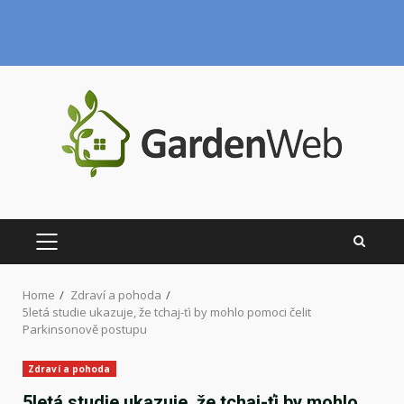
Skip
to
content
PRIMARY
MENU
Home
Zdraví a pohoda
5letá studie ukazuje, že tchaj-ťi by mohlo pomoci čelit
Parkinsonově postupu
Zdraví a pohoda
5letá studie ukazuje, že tchaj-ťi by mohlo