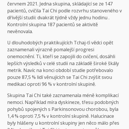
červnem 2021. Jedna skupina, skládající se ze 147
pacientů, cvičila Tai Chi podle rozvrhu stanoveného v
dřívější studii: dvakrát týdně vždy jednu hodinu .
Kontrolní skupina 187 pacientů se aktivitě
nevěnovala.
U dlouhodobých praktikujících Tchaj-ťi vědci opět
zaznamenali výrazně pomalejší progresi
onemocnění. Ti, kteří se zapojili do cvičení, dosáhli
lepších výsledků v celé studii na základě široké škály
metrik. Navíc na konci období studie potřebovalo
pouze 87,5 % lidí věnujících se Tai Chi zvýšit svou
medikaci oproti 96 % v kontrolní skupině.
Skupina Tai Chi také zaznamenala méně komplikací
nemoci. Například míra dyskineze, třesu podobných
pohybů spojených s Parkinsonovou chorobou, byla
1,4 % oproti 7,5 % v kontrolní skupině. Halucinace
byly hlášeny u kontrolní skupiny jen něco málo přes