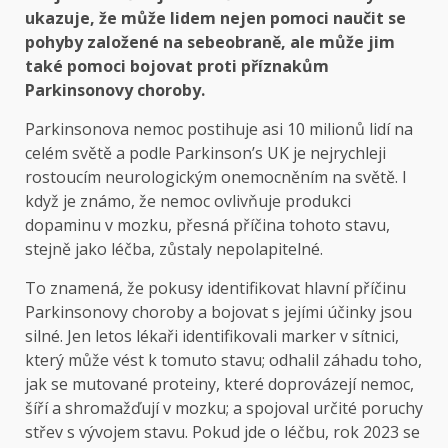
ukazuje, že může lidem nejen pomoci naučit se
pohyby založené na sebeobraně, ale může jim
také pomoci bojovat proti příznakům
Parkinsonovy choroby.
Parkinsonova nemoc postihuje asi 10 milionů lidí na
celém světě a podle Parkinson’s UK je nejrychleji
rostoucím neurologickým onemocněním na světě. I
když je známo, že nemoc ovlivňuje produkci
dopaminu v mozku, přesná příčina tohoto stavu,
stejně jako léčba, zůstaly nepolapitelné.
To znamená, že pokusy identifikovat hlavní příčinu
Parkinsonovy choroby a bojovat s jejími účinky jsou
silné. Jen letos lékaři identifikovali marker v sítnici,
který může vést k tomuto stavu; odhalil záhadu toho,
jak se mutované proteiny, které doprovázejí nemoc,
šíří a shromažďují v mozku; a spojoval určité poruchy
střev s vývojem stavu. Pokud jde o léčbu, rok 2023 se