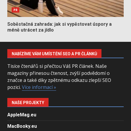
PR
Soběstačná zahrada: jak si vypěstovat úspory a
méně utrácet za jídlo
NABÍZÍME VÁM UMÍSTĚNÍ SEO A PR ČLÁNKŮ
Tisíce čtenářů si přečtou Váš PR článek. Naše
magazíny přinesou čtenost, zvýší podvědomí o
značce a také díky zpětnému odkazu zlepší SEO
pozici.
Více informací »
NAŠE PROJEKTY
AppleMag.eu
MacBooky.eu