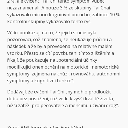
2 %, ale cvičenci Tai Chi tento symptom vůbec
nezaznamenali. A pouze 3 % ze skupiny Tai Chai
vykazovalo mírnou kognitivní poruchu, zatímco 10 %
kontrolní skupiny vykazovalo tento rys.
Vědci poukazují na to, že jejich studie byla
pozorovací, což znamená, že neukazuje příčinu a
následek a že byla provedena na relativně malém
vzorku. Přesto se cítí povzbuzeni tímto zjištěním a
říkají, že poukazuje na „potenciální účinky
modifikující onemocnění na motorické i nemotorické
symptomy, zejména na chůzi, rovnováhu, autonomní
symptomy a kognitivní funkce“.
Dodávají, že cvičení Tai Chi „by mohlo prodloužit
dobu bez postižení, což vede k vyšší kvalitě života,
nižší zátěži pro pečovatele a menšímu užívání drog“.
Zdroj: BMJ Journals přes EurekAlert