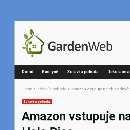
Skip
to
content
Domů
Kuchyně
Zdraví a pohoda
Dekorace a 
Home
Zdraví a pohoda
Amazon vstupuje na trh sledován
Zdraví a pohoda
Amazon vstupuje na