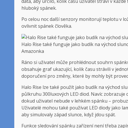
data, aby určilo, kolik času uživatel stráví v každ
hluboký spánek.
Po celou noc další senzory monitorují teplotu v lo
ovlivnit spánek člověka.
Halo Rise také funguje jako budík na východ slun
Amazonka
Ráno si uživatel může prohlédnout souhrn spánk
obsahuje graf ukazující, kolik času strávili v jed
doporučení pro změny, které by mohly být proved
Halo Rise lze také použít jako budík na východ s
půlkruhu 300luxových LED diod. Navíc zobrazuje 
dokud uživatel nebude v lehkém spánku – probuz
Uživatelé mohou také používat LED diody jako lam
aby simulovaly západ slunce, když jdou spát.
Funkce sledování spánku zařízení není třeba zapín