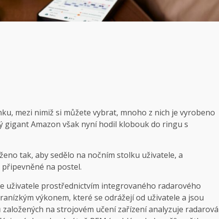
ánku, mezi nimiž si můžete vybrat, mnoho z nich je vyrobeno
ý gigant Amazon však nyní hodil klobouk do ringu s
rženo tak, aby sedělo na nočním stolku uživatele, a
 připevněné na postel.
e uživatele prostřednictvím integrovaného radarového
tranízkým výkonem, které se odrážejí od uživatele a jsou
ů založených na strojovém učení zařízení analyzuje radarová