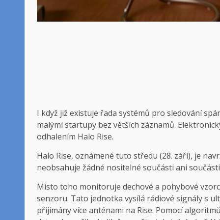
I když již existuje řada systémů pro sledování sp
malými startupy bez větších záznamů. Elektronick
odhalením Halo Rise.
Halo Rise, oznámené tuto středu (28. září), je nav
neobsahuje žádné nositelné součásti ani součásti
Místo toho monitoruje dechové a pohybové vzorc
senzoru. Tato jednotka vysílá rádiové signály s ul
přijímány více anténami na Rise. Pomocí algoritm