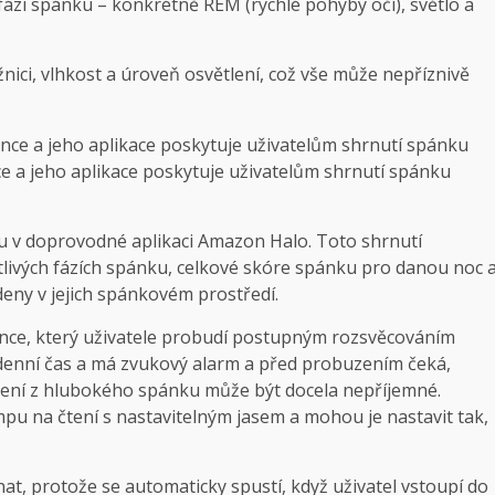
é fázi spánku – konkrétně REM (rychlé pohyby očí), světlo a
žnici, vlhkost a úroveň osvětlení, což vše může nepříznivě
ce a jeho aplikace poskytuje uživatelům shrnutí spánku
u v doprovodné aplikaci Amazon Halo. Toto shrnutí
notlivých fázích spánku, celkové skóre spánku pro danou noc 
eny v jejich spánkovém prostředí.
lunce, který uživatele probudí postupným rozsvěcováním
denní čas a má zvukový alarm a před probuzením čeká,
ení z hlubokého spánku může být docela nepříjemné.
pu na čtení s nastavitelným jasem a mohou je nastavit tak,
at, protože se automaticky spustí, když uživatel vstoupí do