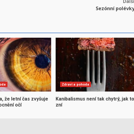
Dalš
Sezónní polévk
hoda
Zdraví a pohoda
la, že letní čas zvyšuje
Kanibalismus není tak chytrý, jak t
ocnění očí
zní