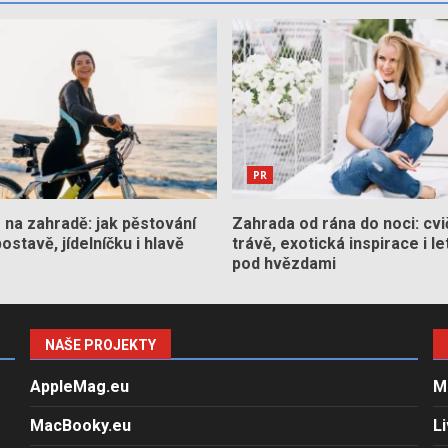
PR
na zahradě: jak pěstování
Zahrada od rána do noci: cvi
stavě, jídelníčku i hlavě
trávě, exotická inspirace i le
pod hvězdami
NAŠE PROJEKTY
AppleMag.eu
M
MacBooky.eu
L