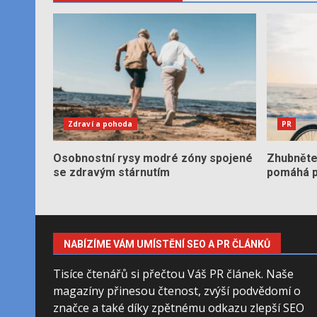
Zdraví a pohoda
PR
Osobnostní rysy modré zóny spojené
Zhubněte 
se zdravým stárnutím
pomáhá po
NABÍZÍME VÁM UMÍSTĚNÍ SEO A PR ČLÁNKŮ
Tisíce čtenářů si přečtou Váš PR článek. Naše
magazíny přinesou čtenost, zvýší podvědomí o
značce a také díky zpětnému odkazu zlepší SEO