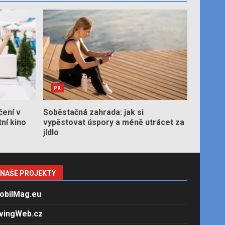
PR
čení v
Soběstačná zahrada: jak si
tní kino
vypěstovat úspory a méně utrácet za
jídlo
NAŠE PROJEKTY
obilMag.eu
ivingWeb.cz