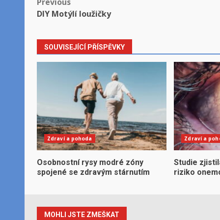
Post
Previous
DIY Motýlí loužičky
navigation
SOUVISEJÍCÍ PŘÍSPĚVKY
Zdraví a pohoda
Zdraví a po
Osobnostní rysy modré zóny
Studie zjisti
spojené se zdravým stárnutím
riziko onem
MOHLI JSTE ZMEŠKAT