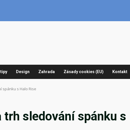
tipy
Design
Zahrada
Zásady cookies (EU)
Kontakt
í spánku s Halo Rise
 trh sledování spánku s