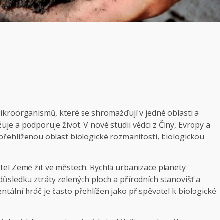
 mikroorganismů, které se shromažďují v jedné oblasti a
je a podporuje život. V nové studii vědci z Číny, Evropy a
 přehlíženou oblast biologické rozmanitosti, biologickou
el Země žít ve městech. Rychlá urbanizace planety
důsledku ztráty zelených ploch a přírodních stanovišť a
entální hráč je často přehlížen jako přispěvatel k biologické