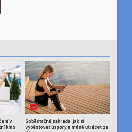
o
PR
čení v
Soběstačná zahrada: jak si
tní kino
vypěstovat úspory a méně utrácet za