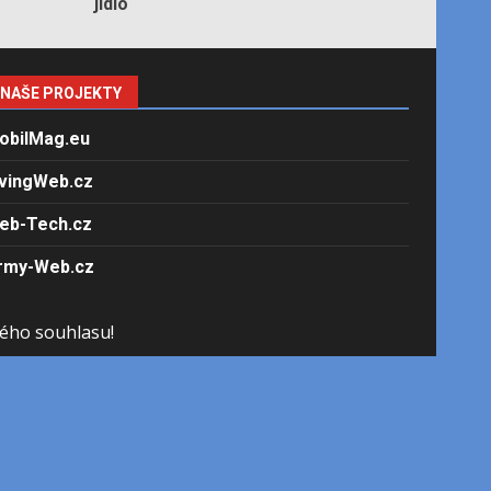
jídlo
NAŠE PROJEKTY
obilMag.eu
ivingWeb.cz
eb-Tech.cz
rmy-Web.cz
ého souhlasu!