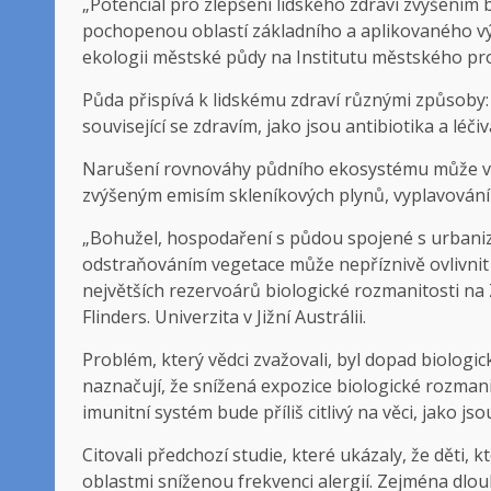
„Potenciál pro zlepšení lidského zdraví zvýšením b
pochopenou oblastí základního a aplikovaného vý
ekologii městské půdy na Institutu městského pro
Půda přispívá k lidskému zdraví různými způsoby: p
související se zdravím, jako jsou antibiotika a léči
Narušení rovnováhy půdního ekosystému může vést
zvýšeným emisím skleníkových plynů, vyplavování ž
„Bohužel, hospodaření s půdou spojené s urbaniz
odstraňováním vegetace může nepříznivě ovlivnit 
největších rezervoárů biologické rozmanitosti na Z
Flinders. Univerzita v Jižní Austrálii.
Problém, který vědci zvažovali, byl dopad biologick
naznačují, že snížená expozice biologické rozmani
imunitní systém bude příliš citlivý na věci, jako js
Citovali předchozí studie, které ukázaly, že děti,
oblastmi sníženou frekvenci alergií. Zejména dlou