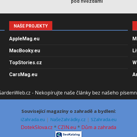
pod hvězdami
NAŠE PROJEKTY
AppleMag.eu
M
MacBooky.eu
L
TopStories.cz
W
CarsMag.eu
A
GardenWeb.cz - Nekopírujte naše články bez našeho písemn
Související magazíny o zahradě a bydlení:
iZahrada.eu
|
NašeZahrádky.cz
|
SZahrada.eu
DotekSlova.cz
*
CZIN.eu
*
Dům a zahrada