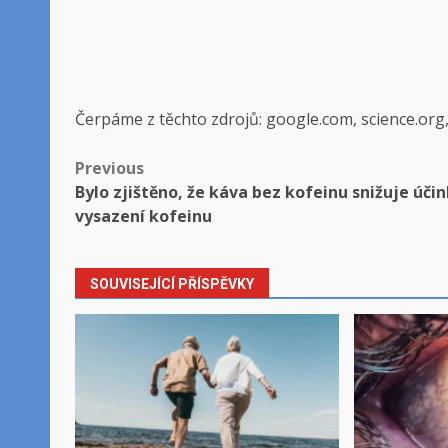
Čerpáme z těchto zdrojů: google.com, science.org
Post
Previous
Bylo zjištěno, že káva bez kofeinu snižuje úči
navigation
vysazení kofeinu
SOUVISEJÍCÍ PŘÍSPĚVKY