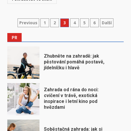
Stránkování
Previous
1
2
3
4
5
6
Další
příspěvků
PR
Zhubněte na zahradě: jak
pěstování pomáhá postavě,
jídelníčku i hlavě
Zahrada od rána do noci:
cvičení v trávě, exotická
inspirace i letní kino pod
hvězdami
Soběstačná zahrada: jak si