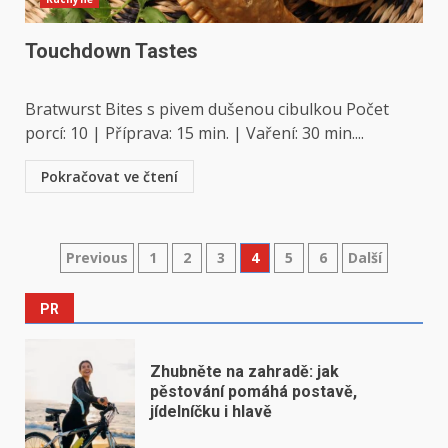
Touchdown Tastes
Bratwurst Bites s pivem dušenou cibulkou Počet
porcí: 10 | Příprava: 15 min. | Vaření: 30 min....
Pokračovat ve čtení
Stránkování
Previous
1
2
3
4
5
6
Další
příspěvků
PR
Zhubněte na zahradě: jak
pěstování pomáhá postavě,
jídelníčku i hlavě