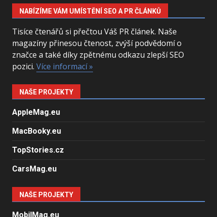
NABÍZÍME VÁM UMÍSTĚNÍ SEO A PR ČLÁNKŮ
Tisíce čtenářů si přečtou Váš PR článek. Naše
magazíny přinesou čtenost, zvýší podvědomí o
značce a také díky zpětnému odkazu zlepší SEO
pozici.
Více informací »
NAŠE PROJEKTY
AppleMag.eu
MacBooky.eu
TopStories.cz
CarsMag.eu
NAŠE PROJEKTY
MobilMag.eu