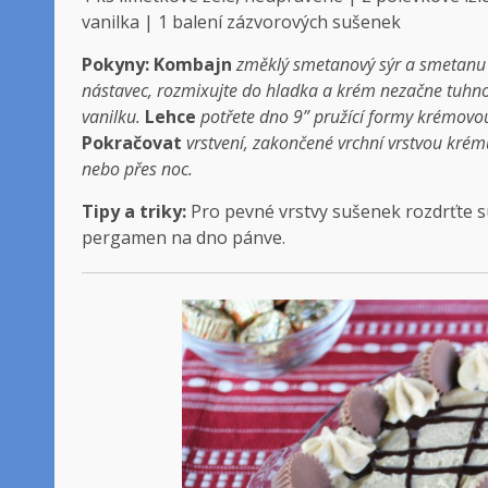
vanilka | 1 balení zázvorových sušenek
Pokyny:
Kombajn
změklý smetanový sýr a smetanu 
nástavec, rozmixujte do hladka a krém nezačne tuhn
vanilku.
Lehce
potřete dno 9” pružící formy krémovo
Pokračovat
vrstvení, zakončené vrchní vrstvou kré
nebo přes noc.
Tipy a triky:
Pro pevné vrstvy sušenek rozdrťte su
pergamen na dno pánve.