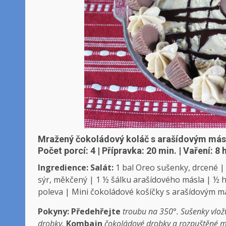
Mražený čokoládový koláč s arašídovým má
Počet porcí: 4 | Přípravka:
20 min. | Vaření: 8 
Ingredience:
Salát:
1 bal Oreo sušenky, drcené |
sýr, měkčený | 1 ½ šálku arašídového másla | ½
h
poleva | Mini čokoládové košíčky s arašídovým m
Pokyny:
Předehřejte
troubu na 350°. Sušenky vlož
drobky.
Kombajn
čokoládové drobky a rozpuštěné m