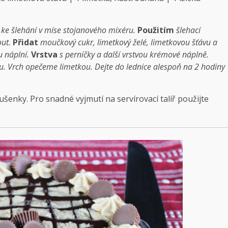
ke šlehání v míse stojanového mixéru.
Použitím
šlehací
out.
Přidat
moučkový cukr, limetkový želé, limetkovou šťávu a
u náplní.
Vrstva
s perníčky a další vrstvou krémové náplně.
mu. Vrch opečeme limetkou. Dejte do lednice alespoň na 2 hodiny
šenky. Pro snadné vyjmutí na servírovací talíř použijte