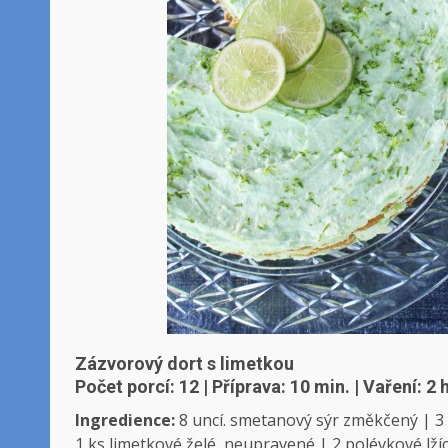
Zázvorový dort s limetkou
Počet porcí: 12 | Příprava: 10 min. |
Vaření: 2 
Ingredience:
8 uncí. smetanový sýr změkčený | 3
1 ks limetkové želé, neupravené | 2 polévkové lžíc