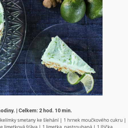
hodiny. | Celkem: 2 hod. 10 min.
 kelímky smetany ke šlehání | 1 hrnek moučkového cukru |
e limetková šťáva | 1 limetka, nastrouhaná | 1 lžička