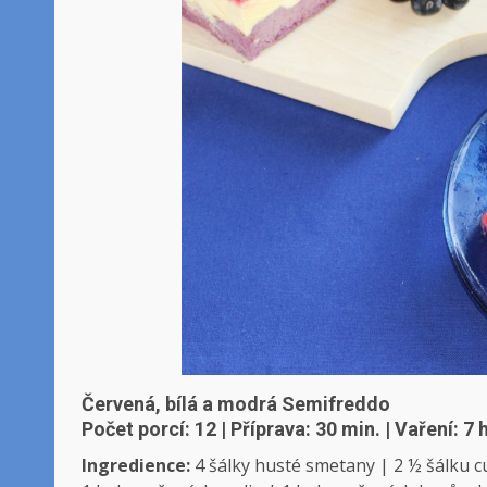
Červená, bílá a modrá Semifreddo
Počet porcí: 12 | Příprava: 30 min. | Vaření: 7
Ingredience:
4 šálky husté smetany | 2 ½ šálku cu