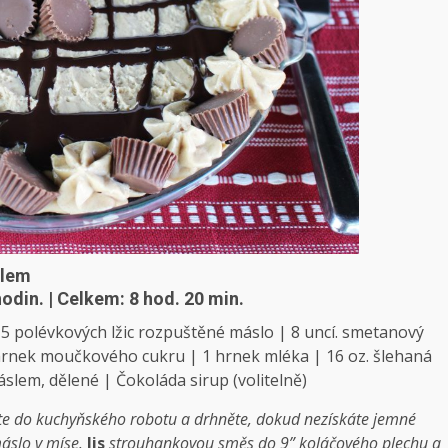
slem
hodin. | Celkem: 8 hod. 20 min.
 5 polévkových lžic rozpuštěné máslo | 8 uncí. smetanový
rnek moučkového cukru | 1 hrnek mléka | 16 oz. šlehaná
áslem, dělené | Čokoláda
sirup (volitelně)
te do kuchyňského robotu a drhněte, dokud nezískáte jemné
áslo v míse.
lis
strouhankovou směs do 9” koláčového plechu a