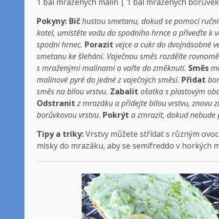
1 bal mražených malin | 1 bal mražených borůvek
Pokyny:
Bič
hustou smetanu, dokud se pomocí ručního
kotel, umístěte vodu do spodního hrnce a přiveďte k 
spodní hrnec.
Porazit
vejce a cukr do dvojnásobné ve
smetanu ke šlehání. Vaječnou směs rozdělte rovnoměr
s mraženými malinami a vařte do změknutí.
Směs
ma
malinové pyré do jedné z vaječných směsí.
Přidat
bor
směs na bílou vrstvu.
Zabalit
ošatka s plastovým ob
Odstranit
z mrazáku a přidejte bílou vrstvu, znovu 
borůvkovou vrstvu.
Pokrýt
a zmrazit, dokud nebude 
Tipy a triky:
Vrstvy můžete střídat s různým ovoc
misky do mrazáku, aby se semifreddo v horkých mě