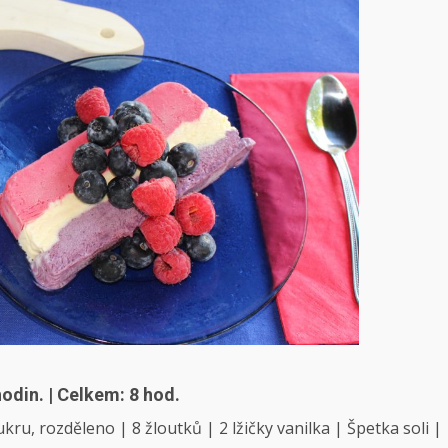
 hodin. | Celkem: 8 hod.
kru, rozděleno | 8 žloutků | 2 lžičky vanilka | Špetka soli |