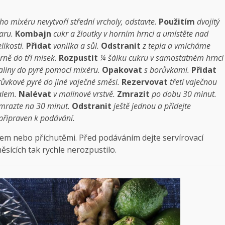
 mixéru nevytvoří střední vrcholy, odstavte.
Použitím
dvojitý
varu.
Kombajn
cukr a žloutky v horním hrnci a umístěte nad
likosti.
Přidat
vanilka a sůl.
Odstranit
z tepla a vmícháme
ně do tří misek.
Rozpustit
¼ šálku cukru v samostatném hrnci
liny do pyré pomocí mixéru.
Opakovat
s borůvkami.
Přidat
ůvkové pyré do jiné vaječné směsi.
Rezervovat
třetí vaječnou
alem.
Nalévat
v malinové vrstvě.
Zmrazit
po dobu 30 minut.
zmrazte na 30 minut.
Odstranit
ještě jednou a přidejte
připraven k podávání.
em nebo příchutěmi. Před podáváním dejte servírovací
sících tak rychle nerozpustilo.