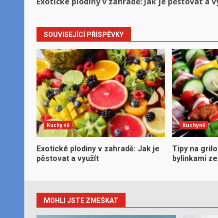
Exotické plodiny v zahradě: Jak je pěstovat a v
navigation
SOUVISEJÍCÍ PŘÍSPĚVKY
Kuchyně
Kuchyně
Exotické plodiny v zahradě: Jak je
Tipy na gril
pěstovat a využít
bylinkami z
MOHLI JSTE ZMEŠKAT