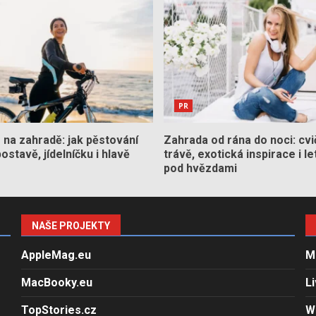
PR
na zahradě: jak pěstování
Zahrada od rána do noci: cvi
stavě, jídelníčku i hlavě
trávě, exotická inspirace i le
pod hvězdami
NAŠE PROJEKTY
AppleMag.eu
M
MacBooky.eu
L
TopStories.cz
W