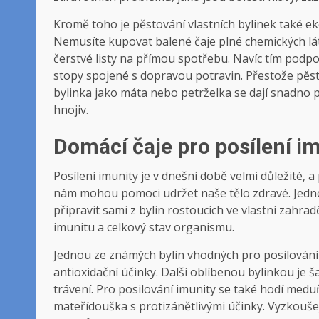
Kromě toho je pěstování vlastních bylinek také e
Nemusíte kupovat balené čaje plné chemických láte
čerstvé listy na přímou spotřebu. Navíc tím podpoř
stopy spojené s dopravou potravin. Přestože pěstit
bylinka jako máta nebo petrželka se dají snadno p
hnojiv.
Domácí čaje pro posílení i
Posílení imunity je v dnešní době velmi důležité, 
nám mohou pomoci udržet naše tělo zdravé. Jedno
připravit sami z bylin rostoucích ve vlastní zahrad
imunitu a celkový stav organismu.
Jednou ze známých bylin vhodných pro posilování 
antioxidační účinky. Další oblíbenou bylinkou je š
trávení. Pro posilování imunity se také hodí medu
mateřídouška s protizánětlivými účinky. Vyzkoušej