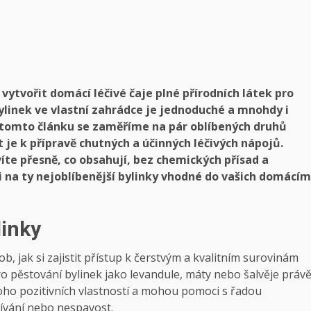
vytvořit domácí léčivé čaje plné přírodních látek pro
bylinek ve vlastní zahrádce je jednoduché a mnohdy i
V tomto článku se zaměříme na pár oblíbených druhů
 je k přípravě chutných a účinných léčivých nápojů.
íte přesně, co obsahují, bez chemických přísad a
 na ty nejoblíbenější bylinky vhodné do vašich domácím
linky
ob, jak si zajistit přístup k čerstvým a kvalitním surovinám
ro pěstování bylinek jako levandule, máty nebo šalvěje práv
noho pozitivních vlastností a mohou pomoci s řadou
žívání nebo nespavost.