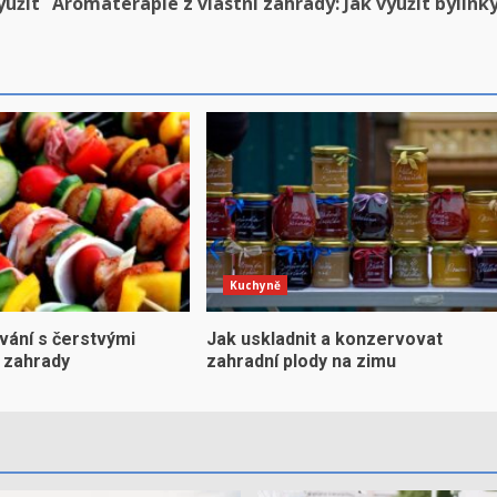
yužít
Aromaterapie z vlastní zahrady: Jak využít bylink
Kuchyně
ování s čerstvými
Jak uskladnit a konzervovat
e zahrady
zahradní plody na zimu