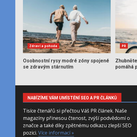
Zdraví a pohoda
PR
Osobnostní rysy modré zóny spojené
Zhubněte 
se zdravým stárnutím
pomáhá po
NABÍZÍME VÁM UMÍSTĚNÍ SEO A PR ČLÁNKŮ
Tisíce čtenářů si přečtou Váš PR článek. Naše
magazíny přinesou čtenost, zvýší podvědomí o
značce a také díky zpětnému odkazu zlepší SEO
pozici.
Více informací »