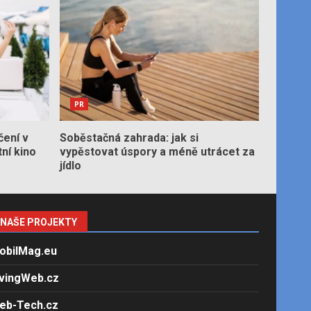
PR
čení v
Soběstačná zahrada: jak si
tní kino
vypěstovat úspory a méně utrácet za
jídlo
NAŠE PROJEKTY
obilMag.eu
ivingWeb.cz
eb-Tech.cz