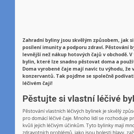
Zahradní byliny jsou skvělým způsobem, jak si 
posílení imunity a podporu zdraví. Pěstování 
levnější než nákup hotových čajů v obchodě. 
bylin, které lze snadno pěstovat doma a použít
Doma vyrobené čaje mají navíc tu výhodu, že v
konzervantů. Tak pojďme se společně podívati
léčivém čaji!
Pěstujte si vlastní léčivé by
Pěstování vlastních léčivých bylinek je skvělý způs
pro domácí léčivé čaje. Mnoho lidí se rozhoduje p
kvůli jejich léčivým účinkům. Tyto bylinky mají m
zdravotních problémů, jako jsou bolesti hlavy, za