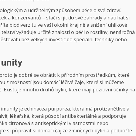
kologickým a udržitelným způsobem péče o své zdraví.
k a konzervantů – stačí si jít do své zahrady a natrhat si
íte biodiverzitu ve vaší okolní krajině a snížení uhlíkové
elství vyžaduje určité znalosti o péči o rostliny, nenáročná
ěstovat i bez velkých investic do speciální techniky nebo
munity
a proto je dobré se obrátit k přírodním prostředkům, které
u z možností jsou domácí léčivé čaje, které si můžeme
ě. Existuje mnoho druhů bylin, které mají pozitivní účinky na
imunity je echinacea purpurea, která má protizánětlivé a
alvěj lékařská, která působí antibakteriálně a podporuje
ňka citronová s antiseptickými vlastnostmi nebo
te si připravit si domácí čaj ze zmíněných bylin a podpořte