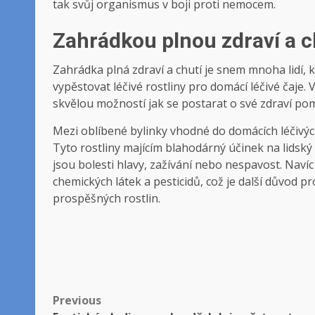
tak svůj organismus v boji proti nemocem.
Zahrádkou plnou zdraví a c
Zahrádka plná zdraví a chutí je snem mnoha lidí, kte
vypěstovat léčivé rostliny pro domácí léčivé čaje.
skvělou možností jak se postarat o své zdraví po
Mezi oblíbené bylinky vhodné do domácích léčivých
Tyto rostliny majícím blahodárný účinek na lids
jsou bolesti hlavy, zažívání nebo nespavost. Navíc p
chemických látek a pesticidů, což je další důvod p
prospěšných rostlin.
Post
Previous