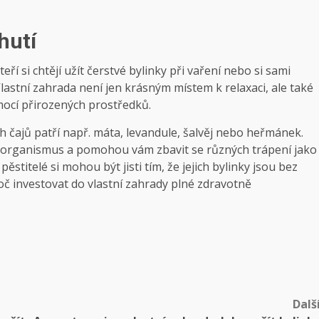
hutí
ří si chtějí užít čerstvé bylinky při vaření nebo si sami
 Vlastní zahrada není jen krásným místem k relaxaci, ale také
mocí přirozených prostředků.
 čajů patří např. máta, levandule, šalvěj nebo heřmánek.
ký organismus a pomohou vám zbavit se různých trápení jako
ěstitelé si mohou být jisti tím, že jejich bylinky jsou bez
roč investovat do vlastní zahrady plné zdravotně
Dalš