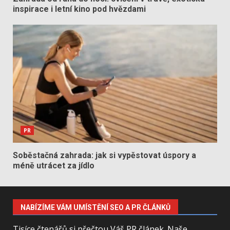
inspirace i letní kino pod hvězdami
PR
Soběstačná zahrada: jak si vypěstovat úspory a
méně utrácet za jídlo
NABÍZÍME VÁM UMÍSTĚNÍ SEO A PR ČLÁNKŮ
Tisíce čtenářů si přečtou Váš PR článek. Naše