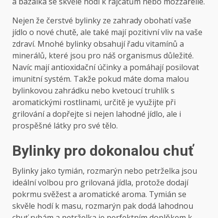
a bazalka se skvěle hodí k rajčatům nebo mozzarelle.
Nejen že čerstvé bylinky ze zahrady obohatí vaše
jídlo o nové chutě, ale také mají pozitivní vliv na vaše
zdraví. Mnohé bylinky obsahují řadu vitamínů a
minerálů, které jsou pro náš organismus důležité.
Navíc mají antioxidační účinky a pomáhají posilovat
imunitní systém. Takže pokud máte doma malou
bylinkovou zahrádku nebo kvetoucí truhlík s
aromatickými rostlinami, určitě je využijte při
grilování a dopřejte si nejen lahodné jídlo, ale i
prospěšné látky pro své tělo.
Bylinky pro dokonalou chuť
Bylinky jako tymián, rozmarýn nebo petrželka jsou
ideální volbou pro grilovaná jídla, protože dodají
pokrmu svěžest a aromatické aroma. Tymián se
skvěle hodí k masu, rozmarýn pak dodá lahodnou
chuť rybám a petrželka je perfektním doplňkem k