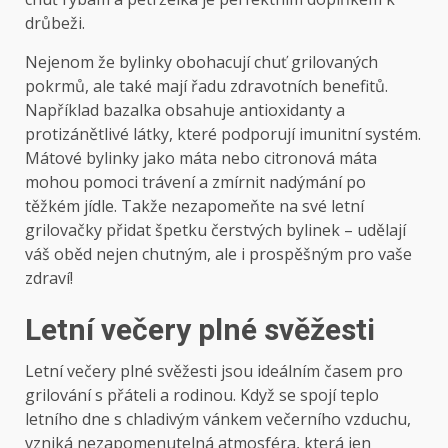
drůbeži.
Nejenom že bylinky obohacují chuť grilovaných
pokrmů, ale také mají řadu zdravotních benefitů.
Například bazalka obsahuje antioxidanty a
protizánětlivé látky, které podporují imunitní systém.
Mátové bylinky jako máta nebo citronová máta
mohou pomoci trávení a zmírnit nadýmání po
těžkém jídle. Takže nezapomeňte na své letní
grilovačky přidat špetku čerstvých bylinek – udělají
váš oběd nejen chutným, ale i prospěšným pro vaše
zdraví!
Letní večery plné svěžesti
Letní večery plné svěžesti jsou ideálním časem pro
grilování s přáteli a rodinou. Když se spojí teplo
letního dne s chladivým vánkem večerního vzduchu,
vzniká nezapomenutelná atmosféra, která jen