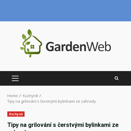
Skip
to
content
PRIMARY
MENU
Home
Kuchyně
Tipy na grilování s čerstvými bylinkami ze zahrady
Kuchyně
Tipy na grilování s čerstvými bylinkami ze