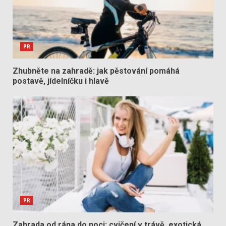
PR
Zhubněte na zahradě: jak pěstování pomáhá
postavě, jídelníčku i hlavě
PR
Zahrada od rána do noci: cvičení v trávě, exotická