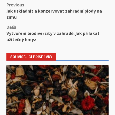
Post
Previous
Jak uskladnit a konzervovat zahradní plody na
navigation
zimu
Další
Vytvoření biodiverzity v zahradě: Jak přilákat
užitečný hmyz
SOUVISEJÍCÍ PŘÍSPĚVKY