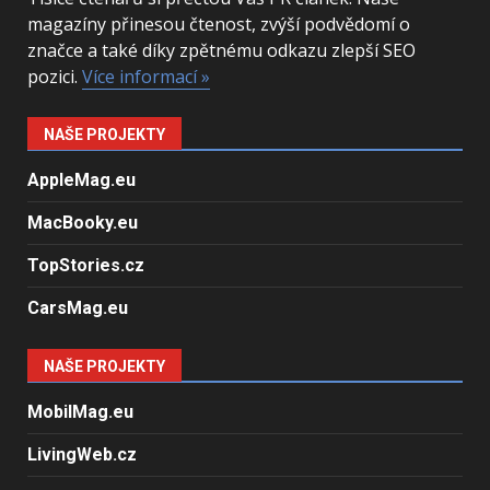
magazíny přinesou čtenost, zvýší podvědomí o
značce a také díky zpětnému odkazu zlepší SEO
pozici.
Více informací »
NAŠE PROJEKTY
AppleMag.eu
MacBooky.eu
TopStories.cz
CarsMag.eu
NAŠE PROJEKTY
MobilMag.eu
LivingWeb.cz