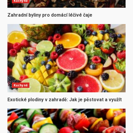
Kuchyně
Zahradní byliny pro domácí léčivé čaje
Kuchyně
Exotické plodiny v zahradě: Jak je pěstovat a využít