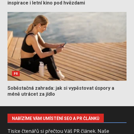
inspirace i letní kino pod hvězdami
PR
Soběstačná zahrada: jak si vypěstovat úspory a
méně utrácet za jídlo
NABÍZÍME VÁM UMÍSTĚNÍ SEO A PR ČLÁNKŮ
Tisíce čtenářů si přečtou Váš PR článek. Naše