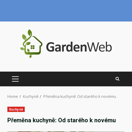
Skip
to
content
PRIMARY
MENU
Home
Kuchyně
Přeměna kuchyně: Od starého k novému
Kuchyně
Přeměna kuchyně: Od starého k novému