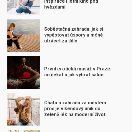
inspirace i letní kino pod
hvězdami
Soběstačná zahrada: jak si
vypěstovat úspory a méně
utrácet za jídlo
První erotická masáž v Praze:
co čekat a jak vybrat salon
Chata a zahrada za městem:
proč je víkendový únik do
zeleně lék na moderní život