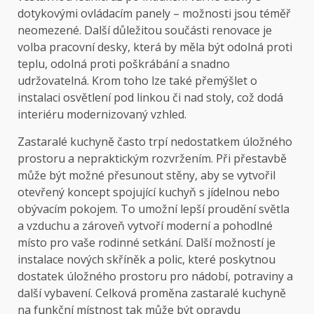
dotykovými ovládacím panely – možnosti jsou téměř
neomezené. Další důležitou součásti renovace je
volba pracovní desky, která by měla být odolná proti
teplu, odolná proti poškrábání a snadno
udržovatelná. Krom toho lze také přemýšlet o
instalaci osvětlení pod linkou či nad stoly, což dodá
interiéru modernizovaný vzhled.
Zastaralé kuchyně často trpí nedostatkem úložného
prostoru a nepraktickým rozvržením. Při přestavbě
může být možné přesunout stěny, aby se vytvořil
otevřený koncept spojující kuchyň s jídelnou nebo
obývacím pokojem. To umožní lepší proudění světla
a vzduchu a zároveň vytvoří moderní a pohodlné
místo pro vaše rodinné setkání. Další možností je
instalace nových skříněk a polic, které poskytnou
dostatek úložného prostoru pro nádobí, potraviny a
další vybavení. Celková proměna zastaralé kuchyně
na funkční místnost tak může být opravdu