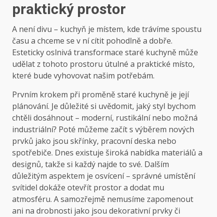
praktický prostor
A není divu – kuchyň je místem, kde trávíme spoustu
času a chceme se v ní cítit pohodlně a dobře.
Esteticky oslnivá transformace staré kuchyně může
udělat z tohoto prostoru útulné a praktické místo,
které bude vyhovovat našim potřebám.
Prvním krokem při proměně staré kuchyně je její
plánování. Je důležité si uvědomit, jaký styl bychom
chtěli dosáhnout – moderní, rustikální nebo možná
industriální? Poté můžeme začít s výběrem nových
prvků jako jsou skřínky, pracovní deska nebo
spotřebiče. Dnes existuje široká nabídka materiálů a
designů, takže si každý najde to své. Dalším
důležitým aspektem je osvícení – správné umístění
svítidel dokáže otevřít prostor a dodat mu
atmosféru. A samozřejmě nemusíme zapomenout
ani na drobnosti jako jsou dekorativní prvky či