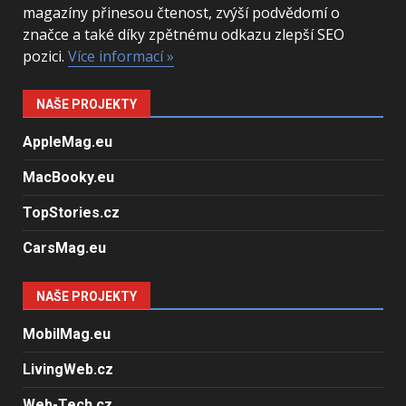
magazíny přinesou čtenost, zvýší podvědomí o
značce a také díky zpětnému odkazu zlepší SEO
pozici.
Více informací »
NAŠE PROJEKTY
AppleMag.eu
MacBooky.eu
TopStories.cz
CarsMag.eu
NAŠE PROJEKTY
MobilMag.eu
LivingWeb.cz
Web-Tech.cz