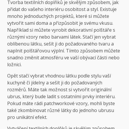
Tvorba textilních doplňků je skvělým způsobem, jak
přidat do vašeho interiéru osobitost a styl. Existuje
mnoho jednoduchých projektů, které si můžete
vytvořit sami doma a přizpůsobit je svému vkusu.
Například si můžete vyrobit dekorativní polštáře s
různými vzory nebo barvami látek. Stačí jen vybrat
oblíbenou látku, sešít ji do požadovaného tvaru a
naplnit polštářovou výplní. Tímto způsobem můžete
snadno změnit atmosféru ve vaší obývací části nebo
ložnici.
Opět stačí vybrat vhodnou látku podle stylu vaší
kuchyně či jídelny a sešít ji do požadovaných
rozměrů. Máte tak možnost si vytvořit originální
ubrus, který bude ladit s ostatními prvky interiéru.
Pokud máte rádi patchworkové vzory, mohli byste
také zkombinovat různé látky do jednoho ubrusu
pro unikátní efekt.
Vytváření textilních doplňků je skvělým způsobem,