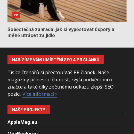
PR
Soběstačná zahrada: jak si vypěstovat úspory a
méně utrácet za jídlo
NABÍZÍME VÁM UMÍSTĚNÍ SEO A PR ČLÁNKŮ
Tisíce čtenářů si přečtou Váš PR článek. Naše
magazíny přinesou čtenost, zvýší podvědomí o
značce a také díky zpětnému odkazu zlepší SEO
pozici.
Více informací »
NAŠE PROJEKTY
AppleMag.eu
MacBooky.eu