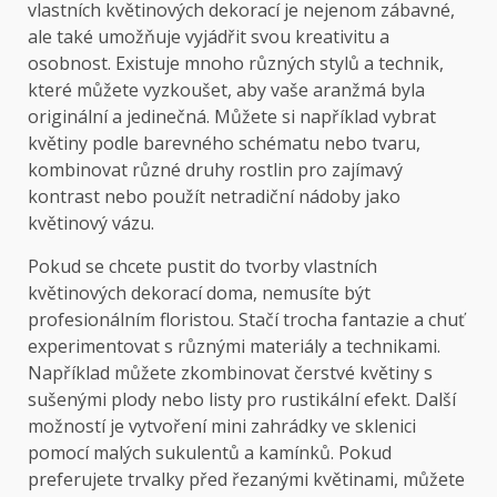
vlastních květinových dekorací je nejenom zábavné,
ale také umožňuje vyjádřit svou kreativitu a
osobnost. Existuje mnoho různých stylů a technik,
které můžete vyzkoušet, aby vaše aranžmá byla
originální a jedinečná. Můžete si například vybrat
květiny podle barevného schématu nebo tvaru,
kombinovat různé druhy rostlin pro zajímavý
kontrast nebo použít netradiční nádoby jako
květinový vázu.
Pokud se chcete pustit do tvorby vlastních
květinových dekorací doma, nemusíte být
profesionálním floristou. Stačí trocha fantazie a chuť
experimentovat s různými materiály a technikami.
Například můžete zkombinovat čerstvé květiny s
sušenými plody nebo listy pro rustikální efekt. Další
možností je vytvoření mini zahrádky ve sklenici
pomocí malých sukulentů a kamínků. Pokud
preferujete trvalky před řezanými květinami, můžete