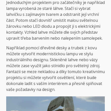
Jednoduchým projektem pro začátečníky je například
lampa vyrobená ze staré láhve. Stačí si vybrat
lahvičku s zajímavým tvarem a odstranit její vrchní
část. Potom stačí dovnitř umístit malou světelnou
žárovku nebo LED diodu a propojit ji s elektrickými
kontakty. Vzhled lahve můžete dle svých představ
upravit třeba barvením nebo nalepením samolepek.
Například pomocí dřevěné desky a trubek z kovu
můžete vytvořit modernistickou lampu ve stylu
industriálního designu. Skleněné lahve nebo vázy
můžete zase využít jako stínidlo pro světelný zdroj.
Fantazii se meze nekladou a díky tomuto kreativnímu
projektu si můžete vytvořit osvětlení, které bude
dokonale ladit s vaším interiérem a přesně splňovat
vaše požadavky na design.