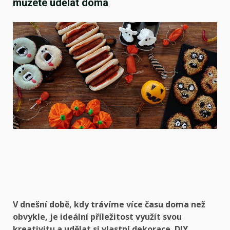
můžete udělat doma
V dnešní době, kdy trávíme více času doma než
obvykle, je ideální příležitost využít svou
kreativitu a udělat si vlastní dekorace. DIY