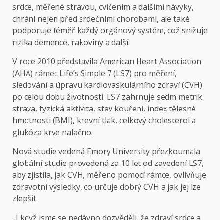
srdce, měřené stravou, cvičením a dalšími návyky,
chrání nejen před srdečními chorobami, ale také
podporuje téměř každý orgánový systém, což snižuje
rizika demence, rakoviny a další.
V roce 2010 představila American Heart Association
(AHA) rámec Life’s Simple 7 (LS7) pro měření,
sledování a úpravu kardiovaskulárního zdraví (CVH)
po celou dobu životnosti. LS7 zahrnuje sedm metrik:
strava, fyzická aktivita, stav kouření, index tělesné
hmotnosti (BMI), krevní tlak, celkový cholesterol a
glukóza krve nalačno.
Nová studie vedená Emory University přezkoumala
globální studie provedená za 10 let od zavedení LS7,
aby zjistila, jak CVH, měřeno pomocí rámce, ovlivňuje
zdravotní výsledky, co určuje dobrý CVH a jak jej lze
zlepšit.
„I když jsme se nedávno dozvěděli, že zdraví srdce a