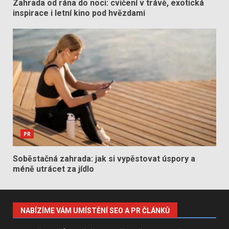
Zahrada od rána do noci: cvičení v trávě, exotická
inspirace i letní kino pod hvězdami
PR
Soběstačná zahrada: jak si vypěstovat úspory a
méně utrácet za jídlo
NABÍZÍME VÁM UMÍSTĚNÍ SEO A PR ČLÁNKŮ