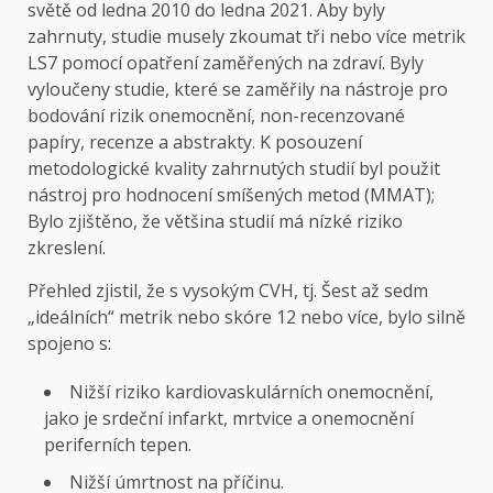
světě od ledna 2010 do ledna 2021. Aby byly
zahrnuty, studie musely zkoumat tři nebo více metrik
LS7 pomocí opatření zaměřených na zdraví. Byly
vyloučeny studie, které se zaměřily na nástroje pro
bodování rizik onemocnění, non-recenzované
papíry, recenze a abstrakty. K posouzení
metodologické kvality zahrnutých studií byl použit
nástroj pro hodnocení smíšených metod (MMAT);
Bylo zjištěno, že většina studií má nízké riziko
zkreslení.
Přehled zjistil, že s vysokým CVH, tj. Šest až sedm
„ideálních“ metrik nebo skóre 12 nebo více, bylo silně
spojeno s:
Nižší riziko kardiovaskulárních onemocnění,
jako je srdeční infarkt, mrtvice a onemocnění
periferních tepen.
Nižší úmrtnost na příčinu.