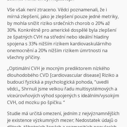
Vše však není ztraceno. Vědci poznamenali, že i
mírná zlepšení, jako je zlepšení pouze jedné metriky,
by mohla snížit riziko srdečních chorob o 20% až
30%. Konkrétně pro americké dospělé byla zlepšení
ze špatných CVH na střední nebo ideální hladiny
spojena s 33% nižším rizikem kardiovaskulárního
onemocnění a 20% nižším rizikem úmrtnosti na
všechny příčiny.
„Optimální CVH je mocným prediktorem nízkého
dlouhodobého CVD [cardiovascular disease] Riziko a
budoucí fyzická a psychologická pohoda, “uvedli
vědci.„ Shrnuli jsme velkou řadu multisystémových a
víceúrovňových výhod spojených s ideálním/vysokým
CVH, od mozku po špičku. “
Studie má určitá omezení, jedním z nejvýznamnějších
je existence výzkumných mezer; Nedostatek údajů o
dětech, těhotných ženách a rozmanitých populacích.