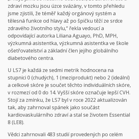
zdraví mozku jsou úzce svázány, v tomto přehledu
jsme zjistili, že téměř každý orgánový systém a
tělesná funkce od hlavy až po špičku těží ze srdce
zdravého životního stylu,“ řekla vedoucí a
odpovídající autorka Liliana Aguayo, PhD, MPH,
výzkumná asistentka, výzkumná asistentka ve škole
ošetřovatelství a základní člen jejího globálního
diabetového centra.
U LS7 je každá ze sedmi metrik hodnocena na
stupnici 0 (chudých), 1 (meziprodukt) nebo 2 (ideální)
a celkové skóre je součet těchto individuálních skóre,
v rozmezí od 0 do 14. Vyšší skóre označuje lepší CVH.
Stojí za zmínku, že LS7 byl v roce 2022 aktualizován
tak, aby zahrnoval spánek jako součást
kardiovaskulárního zdraví a stal se životem Essential
8 (LE8).
Vědci zahrnovali 483 studií provedených po celém