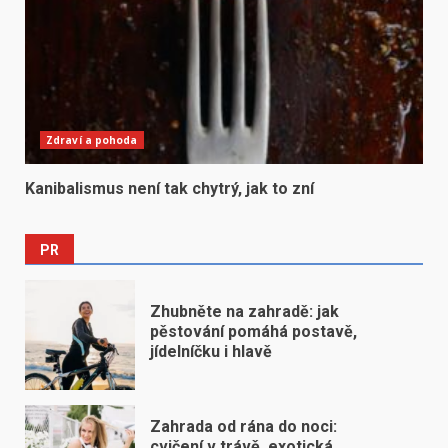
Zdraví a pohoda
Kanibalismus není tak chytrý, jak to zní
PR
Zhubněte na zahradě: jak
pěstování pomáhá postavě,
jídelníčku i hlavě
Zahrada od rána do noci:
cvičení v trávě, exotická