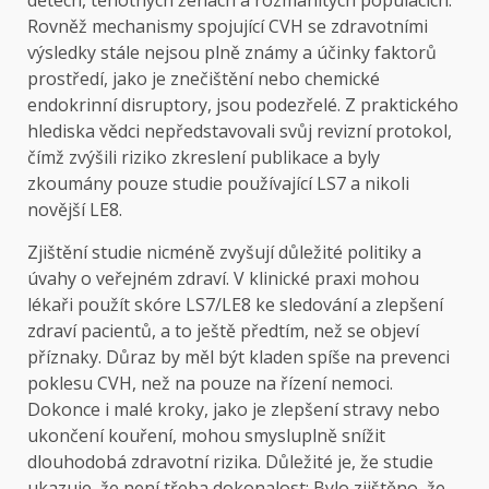
Rovněž mechanismy spojující CVH se zdravotními
výsledky stále nejsou plně známy a účinky faktorů
prostředí, jako je znečištění nebo chemické
endokrinní disruptory, jsou podezřelé. Z praktického
hlediska vědci nepředstavovali svůj revizní protokol,
čímž zvýšili riziko zkreslení publikace a byly
zkoumány pouze studie používající LS7 a nikoli
novější LE8.
Zjištění studie nicméně zvyšují důležité politiky a
úvahy o veřejném zdraví. V klinické praxi mohou
lékaři použít skóre LS7/LE8 ke sledování a zlepšení
zdraví pacientů, a to ještě předtím, než se objeví
příznaky. Důraz by měl být kladen spíše na prevenci
poklesu CVH, než na pouze na řízení nemoci.
Dokonce i malé kroky, jako je zlepšení stravy nebo
ukončení kouření, mohou smysluplně snížit
dlouhodobá zdravotní rizika. Důležité je, že studie
ukazuje, že není třeba dokonalost; Bylo zjištěno, že