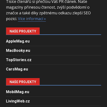
Tisíce čtenářů si přečtou Váš PR článek. Naše
magazíny přinesou čtenost, zvýší podvědomí o
značce a také díky zpětnému odkazu zlepší SEO
pozici.
Více informací »
NAŠE PROJEKTY
AppleMag.eu
MacBooky.eu
TopStories.cz
CarsMag.eu
NAŠE PROJEKTY
MobilMag.eu
LivingWeb.cz