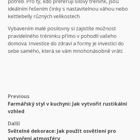
potřeb. Pro ty, kdo preferují silový trénink, jsou
ideálním řešením činky s nastavitelnou váhou nebo
kettlebelly různých velikostech.
Vybavením malé posilovny si zajistíte možnost
pravidelného tréninku přímo v pohodlí vašeho
domova. Investice do zdraví a formy je investicí do
sebe samého, která se vám mnohonásobně vrátí.
Post
Previous
Farmářský styl v kuchyni: Jak vytvořit rustikální
navigation
vzhled
Další
Světelné dekorace: Jak použít osvětlení pro
vytvoření atmosféry