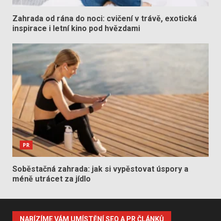
Zahrada od rána do noci: cvičení v trávě, exotická
inspirace i letní kino pod hvězdami
PR
Soběstačná zahrada: jak si vypěstovat úspory a
méně utrácet za jídlo
NABÍZÍME VÁM UMÍSTĚNÍ SEO A PR ČLÁNKŮ