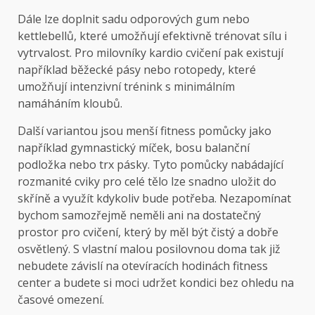
Dále lze doplnit sadu odporových gum nebo
kettlebellů, které umožňují efektivně trénovat sílu i
vytrvalost. Pro milovníky kardio cvičení pak existují
například běžecké pásy nebo rotopedy, které
umožňují intenzivní trénink s minimálním
namáháním kloubů.
Další variantou jsou menší fitness pomůcky jako
například gymnastický míček, bosu balanční
podložka nebo trx pásky. Tyto pomůcky nabádající
rozmanité cviky pro celé tělo lze snadno uložit do
skříně a využít kdykoliv bude potřeba. Nezapomínat
bychom samozřejmě neměli ani na dostatečný
prostor pro cvičení, který by měl být čistý a dobře
osvětlený. S vlastní malou posilovnou doma tak již
nebudete závislí na otevíracích hodinách fitness
center a budete si moci udržet kondici bez ohledu na
časové omezení.