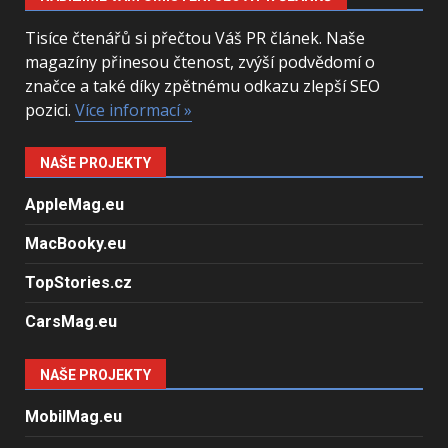
Tisíce čtenářů si přečtou Váš PR článek. Naše
magazíny přinesou čtenost, zvýší podvědomí o
značce a také díky zpětnému odkazu zlepší SEO
pozici.
Více informací »
NAŠE PROJEKTY
AppleMag.eu
MacBooky.eu
TopStories.cz
CarsMag.eu
NAŠE PROJEKTY
MobilMag.eu