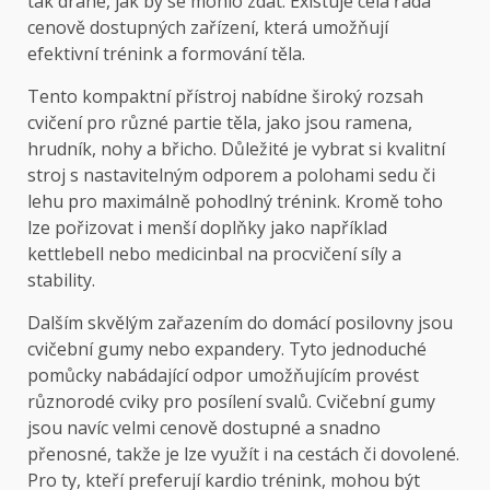
tak drahé, jak by se mohlo zdát. Existuje celá řada
cenově dostupných zařízení, která umožňují
efektivní trénink a formování těla.
Tento kompaktní přístroj nabídne široký rozsah
cvičení pro různé partie těla, jako jsou ramena,
hrudník, nohy a břicho. Důležité je vybrat si kvalitní
stroj s nastavitelným odporem a polohami sedu či
lehu pro maximálně pohodlný trénink. Kromě toho
lze pořizovat i menší doplňky jako například
kettlebell nebo medicinbal na procvičení síly a
stability.
Dalším skvělým zařazením do domácí posilovny jsou
cvičební gumy nebo expandery. Tyto jednoduché
pomůcky nabádající odpor umožňujícím provést
různorodé cviky pro posílení svalů. Cvičební gumy
jsou navíc velmi cenově dostupné a snadno
přenosné, takže je lze využít i na cestách či dovolené.
Pro ty, kteří preferují kardio trénink, mohou být