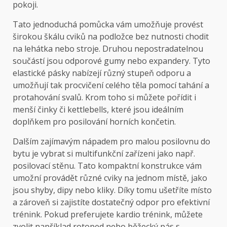
pokoji.
Tato jednoduchá pomůcka vám umožňuje provést
širokou škálu cviků na podložce bez nutnosti chodit
na lehátka nebo stroje. Druhou nepostradatelnou
součástí jsou odporové gumy nebo expandery. Tyto
elastické pásky nabízejí různý stupeň odporu a
umožňují tak procvičení celého těla pomocí tahání a
protahování svalů. Krom toho si můžete pořídit i
menší činky či kettlebells, které jsou ideálním
doplňkem pro posilování horních končetin.
Dalším zajímavým nápadem pro malou posilovnu do
bytu je vybrat si multifunkční zařízeni jako např.
posilovací stěnu. Tato kompaktní konstrukce vám
umožní provádět různé cviky na jednom místě, jako
jsou shyby, dipy nebo kliky. Díky tomu ušetříte místo
a zároveň si zajistíte dostatečný odpor pro efektivní
trénink. Pokud preferujete kardio trénink, můžete
zvolit například rotoped nebo běžecký pás s