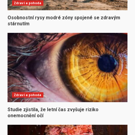
Zdraví a pohoda
Osobnostní rysy modré zóny spojené se zdravým
stárnutím
Zdraví a pohoda
Studie zjistila, že letní čas zvyšuje riziko
onemocnění očí