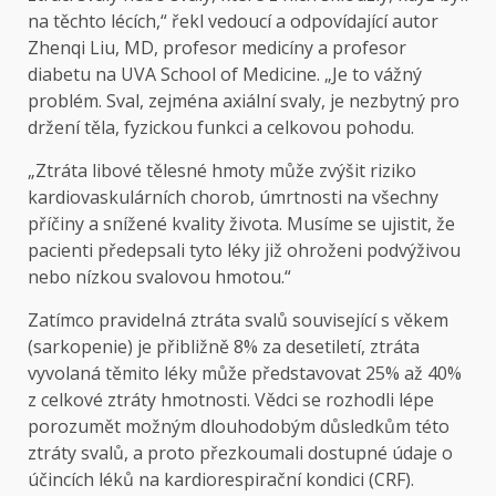
na těchto lécích,“ řekl vedoucí a odpovídající autor
Zhenqi Liu, MD, profesor medicíny a profesor
diabetu na UVA School of Medicine. „Je to vážný
problém. Sval, zejména axiální svaly, je nezbytný pro
držení těla, fyzickou funkci a celkovou pohodu.
„Ztráta libové tělesné hmoty může zvýšit riziko
kardiovaskulárních chorob, úmrtnosti na všechny
příčiny a snížené kvality života. Musíme se ujistit, že
pacienti předepsali tyto léky již ohroženi podvýživou
nebo nízkou svalovou hmotou.“
Zatímco pravidelná ztráta svalů související s věkem
(sarkopenie) je přibližně 8% za desetiletí, ztráta
vyvolaná těmito léky může představovat 25% až 40%
z celkové ztráty hmotnosti. Vědci se rozhodli lépe
porozumět možným dlouhodobým důsledkům této
ztráty svalů, a proto přezkoumali dostupné údaje o
účincích léků na kardiorespirační kondici (CRF).