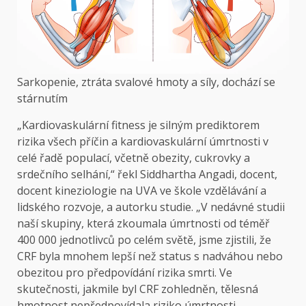
Sarkopenie, ztráta svalové hmoty a síly, dochází se
stárnutím
„Kardiovaskulární fitness je silným prediktorem
rizika všech příčin a kardiovaskulární úmrtnosti v
celé řadě populací, včetně obezity, cukrovky a
srdečního selhání,“ řekl Siddhartha Angadi, docent,
docent kineziologie na UVA ve škole vzdělávání a
lidského rozvoje, a autorku studie. „V nedávné studii
naší skupiny, která zkoumala úmrtnosti od téměř
400 000 jednotlivců po celém světě, jsme zjistili, že
CRF byla mnohem lepší než status s nadváhou nebo
obezitou pro předpovídání rizika smrti. Ve
skutečnosti, jakmile byl CRF zohledněn, tělesná
hmotnost nepředpovídala riziko úmrtnosti.