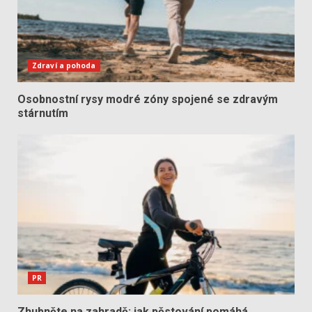
Zdraví a pohoda
Osobnostní rysy modré zóny spojené se zdravým
stárnutím
PR
Zhubněte na zahradě: jak pěstování pomáhá