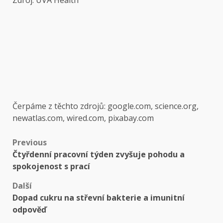
Zdroj: UVA Health
Čerpáme z těchto zdrojů: google.com, science.org,
newatlas.com, wired.com, pixabay.com
Post
Previous
Čtyřdenní pracovní týden zvyšuje pohodu a
navigation
spokojenost s prací
Další
Dopad cukru na střevní bakterie a imunitní
odpověď