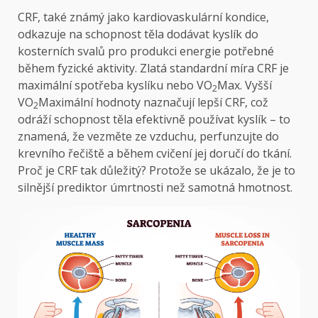
CRF, také známý jako kardiovaskulární kondice,
odkazuje na schopnost těla dodávat kyslík do
kosterních svalů pro produkci energie potřebné
během fyzické aktivity. Zlatá standardní míra CRF je
maximální spotřeba kyslíku nebo VO
Max. Vyšší
2
VO
Maximální hodnoty naznačují lepší CRF, což
2
odráží schopnost těla efektivně používat kyslík – to
znamená, že vezměte ze vzduchu, perfunzujte do
krevního řečiště a během cvičení jej doručí do tkání.
Proč je CRF tak důležitý? Protože se ukázalo, že je to
silnější prediktor úmrtnosti než samotná hmotnost.