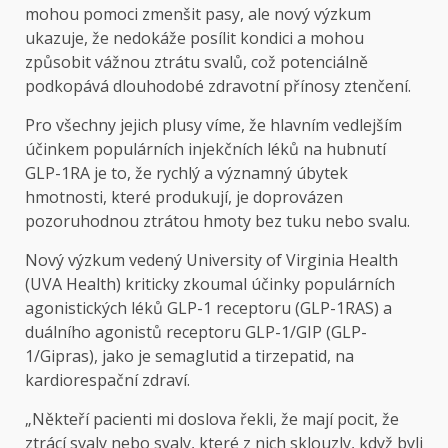
mohou pomoci zmenšit pasy, ale nový výzkum
ukazuje, že nedokáže posílit kondici a mohou
způsobit vážnou ztrátu svalů, což potenciálně
podkopává dlouhodobé zdravotní přínosy ztenčení.
Pro všechny jejich plusy víme, že hlavním vedlejším
účinkem populárních injekčních léků na hubnutí
GLP-1RA je to, že rychlý a významný úbytek
hmotnosti, které produkují, je doprovázen
pozoruhodnou ztrátou hmoty bez tuku nebo svalu.
Nový výzkum vedený University of Virginia Health
(UVA Health) kriticky zkoumal účinky populárních
agonistických léků GLP-1 receptoru (GLP-1RAS) a
duálního agonistů receptoru GLP-1/GIP (GLP-
1/Gipras), jako je semaglutid a tirzepatid, na
kardiorespační zdraví.
„Někteří pacienti mi doslova řekli, že mají pocit, že
ztrácí svaly nebo svaly, které z nich sklouzly, když byli