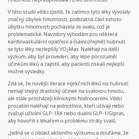
V této studii vědci zjistili, že zatímco tyto léky vyvolaly
značný úbytek hmotnosti, podstatná část tohoto
úbytku hmotnosti pocházela ze svalu, což je
problematické. Navzdory výhodám pro některá
kardiovaskulární opatření a (samozřejmě) hubnutí
se tyto léky nezlepšily VO
Max. Naléhají na další
2
výzkum, aby byl proveden, aby lépe porozuměl
účinkům léků a zajistil, aby pacienti získali nejlepší
možné výsledky.
Zdá se, že novější iterace injekčních léků na hubnutí
nemají stejný drastický účinek na svalovou hmotu,
ale stále procházejí klinickými hodnoceními. Vědci
prozatím naléhají na jednotlivce, kteří užívají nebo
zvažují užívání GLP-1RA nebo duální GLP-1/Gipras,
aby hovořili s lékařem o problému ztráty svalů.
„Jedná se o oblast aktivního výzkumu a doufáme, že