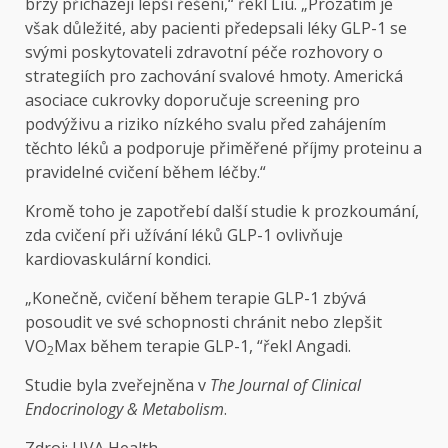
brzy přicházejí lepší řešení,“ řekl Liu. „Prozatím je
však důležité, aby pacienti předepsali léky GLP-1 se
svými poskytovateli zdravotní péče rozhovory o
strategiích pro zachování svalové hmoty. Americká
asociace cukrovky doporučuje screening pro
podvýživu a riziko nízkého svalu před zahájením
těchto léků a podporuje přiměřené příjmy proteinu a
pravidelné cvičení během léčby.“
Kromě toho je zapotřebí další studie k prozkoumání,
zda cvičení při užívání léků GLP-1 ovlivňuje
kardiovaskulární kondici.
„Konečně, cvičení během terapie GLP-1 zbývá
posoudit ve své schopnosti chránit nebo zlepšit
VO
Max během terapie GLP-1, “řekl Angadi.
2
Studie byla zveřejněna v
The Journal of Clinical
Endocrinology & Metabolism
.