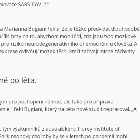
oinvaze SARS-CoV-2.“
a Marianna Bugiani řekla, že je těžké předvídat dlouhodobé
říliš brzy na to, abychom mohli říci, zda jsou tyto mozkové
y pro riziko neurodegenerativního onemocnění u člověka. A
prese ovlivňují mozek těch, kteří zažívají mírné záchvaty
né po léta.
ejen pro pochopení nemoci, ale také pro přípravu
ie,“ řekl Bugiani, který na této nové studii nepracoval. „A
2, tým výzkumníků z australského Florey Institute of
 Parkinsonovy choroby by se v letech po pandemii mohl