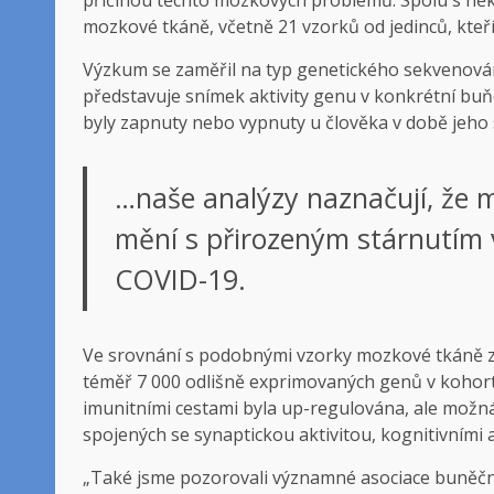
mozkové tkáně, včetně 21 vzorků od jedinců, kteř
Výzkum se zaměřil na typ genetického sekvenován
představuje snímek aktivity genu v konkrétní bu
byly zapnuty nebo vypnuty u člověka v době jeho 
…naše analýzy naznačují, že m
mění s přirozeným stárnutím 
COVID-19.
Ve srovnání s podobnými vzorky mozkové tkáně z ko
téměř 7 000 odlišně exprimovaných genů v kohortě
imunitními cestami byla up-regulována, ale možn
spojených se synaptickou aktivitou, kognitivními
„Také jsme pozorovali významné asociace buněčn