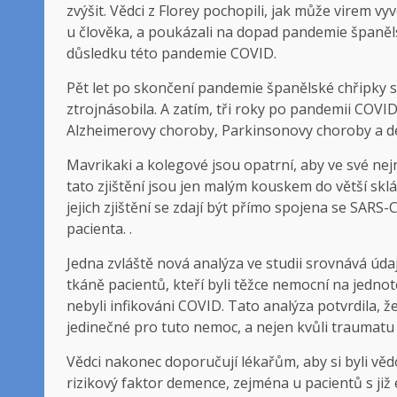
zvýšit. Vědci z Florey pochopili, jak může virem 
u člověka, a poukázali na dopad pandemie španělsk
důsledku této pandemie COVID.
Pět let po skončení pandemie španělské chřipky 
ztrojnásobila. A zatím, tři roky po pandemii COVID
Alzheimerovy choroby, Parkinsonovy choroby a 
Mavrikaki a kolegové jsou opatrní, aby ve své nej
tato zjištění jsou jen malým kouskem do větší sk
jejich zjištění se zdají být přímo spojena se S
pacienta. .
Jedna zvláště nová analýza ve studii srovnává úd
tkáně pacientů, kteří byli těžce nemocní na jednot
nebyli infikováni COVID. Tato analýza potvrdila, 
jedinečné pro tuto nemoc, a nejen kvůli traumatu 
Vědci nakonec doporučují lékařům, aby si byli v
rizikový faktor demence, zejména u pacientů s již e