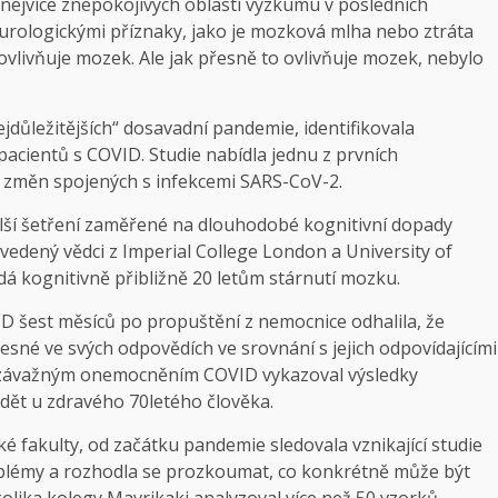
ejvíce znepokojivých oblastí výzkumu v posledních
eurologickými příznaky, jako je mozková mlha nebo ztráta
 ovlivňuje mozek. Ale jak přesně to ovlivňuje mozek, nebylo
důležitějších“ dosavadní pandemie, identifikovala
cientů s COVID. Studie nabídla jednu z prvních
 změn spojených s infekcemi SARS-CoV-2.
alší šetření zaměřené na dlouhodobé kognitivní dopady
dený vědci z Imperial College London a University of
á kognitivně přibližně 20 letům stárnutí mozku.
D šest měsíců po propuštění z nemocnice odhalila, že
řesné ve svých odpovědích ve srovnání s jejich odpovídajícími
se závažným onemocněním COVID vykazoval výsledky
idět u zdravého 70letého člověka.
é fakulty, od začátku pandemie sledovala vznikající studie
roblémy a rozhodla se prozkoumat, co konkrétně může být
lika kolegy Mavrikaki analyzoval více než 50 vzorků