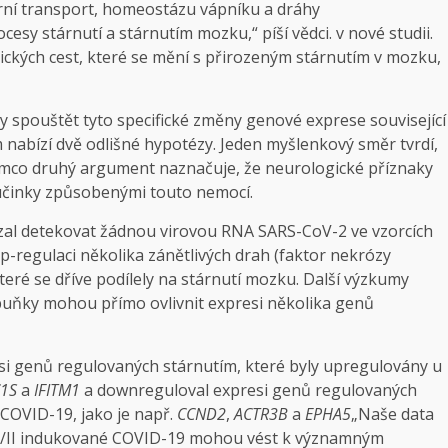
lární transport, homeostázu vápníku a dráhy
cesy stárnutí a stárnutím mozku,“ píší vědci. v nové studii.
ckých cest, které se mění s přirozeným stárnutím v mozku,
spouštět tyto specifické změny genové exprese související
nabízí dvě odlišné hypotézy. Jeden myšlenkový směr tvrdí,
ímco druhý argument naznačuje, že neurologické příznaky
účinky způsobenými touto nemocí.
al detekovat žádnou virovou RNA SARS-CoV-2 ve vzorcích
p-regulaci několika zánětlivých drah (faktor nekrózy
teré se dříve podílely na stárnutí mozku. Další výzkumy
í buňky mohou přímo ovlivnit expresi několika genů
resi genů regulovaných stárnutím, které byly upregulovány u
1S
a
IFITM1
a downreguloval expresi genů regulovaných
 COVID-19, jako je např.
CCND2
,
ACTR3B
a
EPHA5
„Naše data
 I/II indukované COVID-19 mohou vést k významným