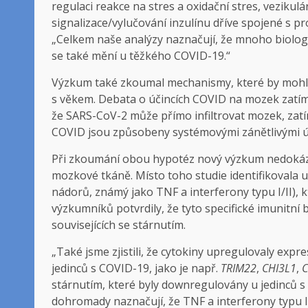
regulaci reakce na stres a oxidační stres, veziku
signalizace/vylučování inzulínu dříve spojené s pro
„Celkem naše analýzy naznačují, že mnoho biologi
se také mění u těžkého COVID-19.“
Výzkum také zkoumal mechanismy, které by mohly 
s věkem. Debata o účincích COVID na mozek zatím 
že SARS-CoV-2 může přímo infiltrovat mozek, zat
COVID jsou způsobeny systémovými zánětlivými 
Při zkoumání obou hypotéz nový výzkum nedokáz
mozkové tkáně. Místo toho studie identifikovala u
nádorů, známý jako TNF a interferony typu I/II), k
výzkumníků potvrdily, že tyto specifické imunitn
souvisejících se stárnutím.
„Také jsme zjistili, že cytokiny upregulovaly exp
jedinců s COVID-19, jako je např.
TRIM22
,
CHI3L1
,
C
stárnutím, které byly downregulovány u jedinců s
dohromady naznačují, že TNF a interferony typu