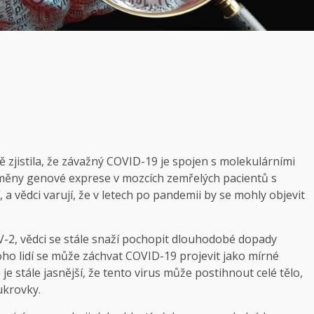
zjistila, že závažný COVID-19 je spojen s molekulárními
změny genové exprese v mozcích zemřelých pacientů s
, a vědci varují, že v letech po pandemii by se mohly objevit
V-2, vědci se stále snaží pochopit dlouhodobé dopady
ho lidí se může záchvat COVID-19 projevit jako mírné
 stále jasnější, že tento virus může postihnout celé tělo,
ukrovky.