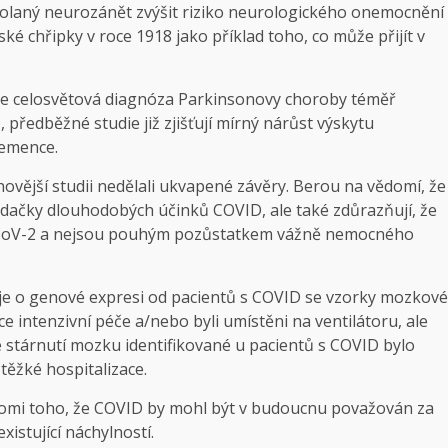
vyvolaný neurozánět zvýšit riziko neurologického onemocnění
é chřipky v roce 1918 jako příklad toho, co může přijít v
se celosvětová diagnóza Parkinsonovy choroby téměř
, předběžné studie již zjišťují mírný nárůst výskytu
demence.
novější studii nedělali ukvapené závěry. Berou na vědomí, že
ládačky dlouhodobých účinků COVID, ale také zdůrazňují, že
ARS-CoV-2 a nejsou pouhým pozůstatkem vážně nemocného
aje o genové expresi od pacientů s COVID se vzorky mozkové
ce intenzivní péče a/nebo byli umístěni na ventilátoru, ale
že stárnutí mozku identifikované u pacientů s COVID bylo
těžké hospitalizace.
ědomi toho, že COVID by mohl být v budoucnu považován za
xistující náchylností.