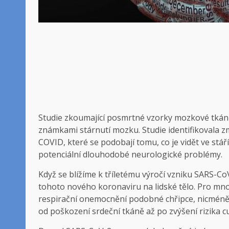
Studie zkoumající posmrtné vzorky mozkové tkáně 
známkami stárnutí mozku. Studie identifikovala 
COVID, které se podobají tomu, co je vidět ve stáří
potenciální dlouhodobé neurologické problémy.
Když se blížíme k tříletému výročí vzniku SARS-Co
tohoto nového koronaviru na lidské tělo. Pro mno
respirační onemocnění podobné chřipce, nicméně je
od poškození srdeční tkáně až po zvýšení rizika c