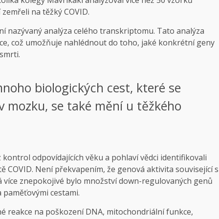
í zemřeli na těžký COVID.
í nazývaný analýza celého transkriptomu. Tato analýza
ňce, což umožňuje nahlédnout do toho, jaké konkrétní geny
smrti.
noho biologických cest, které se
v mozku, se také mění u těžkého
ntrol odpovídajících věku a pohlaví vědci identifikovali
 COVID. Není překvapením, že genová aktivita související s
á více znepokojivé bylo množství down-regulovaných genů
 a paměťovými cestami.
é reakce na poškození DNA, mitochondriální funkce,