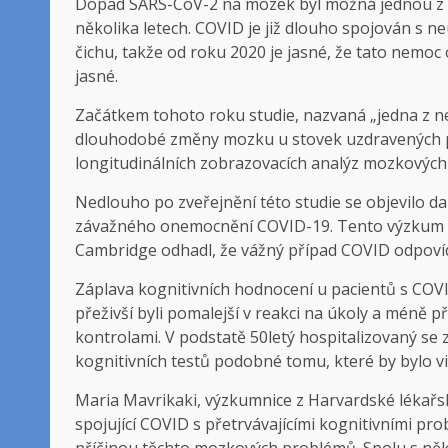
Dopad SARS-CoV-2 na mozek byl možná jednou z n
několika letech. COVID je již dlouho spojován s n
čichu, takže od roku 2020 je jasné, že tato nemoc
jasné.
Začátkem tohoto roku studie, nazvaná „jedna z nej
dlouhodobé změny mozku u stovek uzdravených pa
longitudinálních zobrazovacích analýz mozkových
Nedlouho po zveřejnění této studie se objevilo d
závažného onemocnění COVID-19. Tento výzkum ve
Cambridge odhadl, že vážný případ COVID odpovíd
Záplava kognitivních hodnocení u pacientů s COVI
přeživší byli pomalejší v reakci na úkoly a méně p
kontrolami. V podstatě 50letý hospitalizovaný 
kognitivních testů podobné tomu, které by bylo v
Maria Mavrikaki, výzkumnice z Harvardské lékařsk
spojující COVID s přetrvávajícími kognitivními p
příčinou těchto mozkových problémů. Spolu s něko