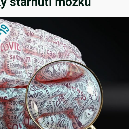
ky stárnutí mozku