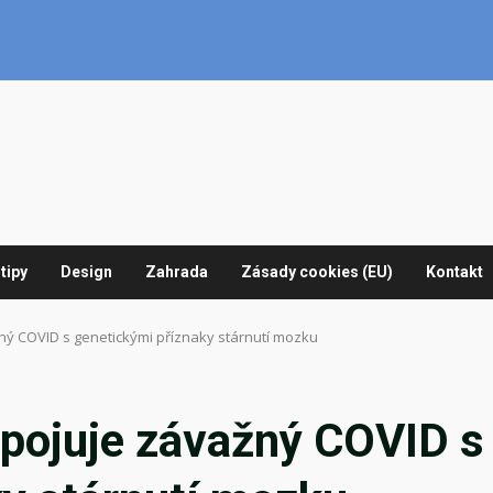
tipy
Design
Zahrada
Zásady cookies (EU)
Kontakt
ný COVID s genetickými příznaky stárnutí mozku
spojuje závažný COVID s