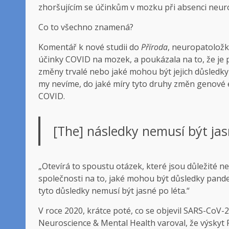
zhoršujícím se účinkům v mozku při absenci neur
Co to všechno znamená?
Komentář k nové studii do
Příroda
, neuropatoložk
účinky COVID na mozek, a poukázala na to, že je p
změny trvalé nebo jaké mohou být jejich důsledk
my nevíme, do jaké míry tyto druhy změn genové ex
COVID.
[The] následky nemusí být jas
„Otevírá to spoustu otázek, které jsou důležité n
společnosti na to, jaké mohou být důsledky pandem
tyto důsledky nemusí být jasné po léta.“
V roce 2020, krátce poté, co se objevil SARS-CoV-
Neuroscience & Mental Health varoval, že výskyt