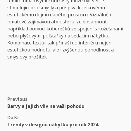
těmito hmatovými kontrasty může být velice
stimulující pro smysly a přispívá k celkovému
estetickému dojmu daného prostoru. Vizuálně i
hmatově zajímavou atmosféru lze dosáhnout
například pomocí koberečků ve spojení s kožešinami
nebo plyšovými polštářky na sedacím nábytku.
Kombinace textur tak přináší do interiéru nejen
estetickou hodnotu, ale i zvýšenou pohodlnost a
smyslový prožitek.
Post
Previous
Barvy a jejich vliv na vaši pohodu
navigation
Další
Trendy v designu nábytku pro rok 2024