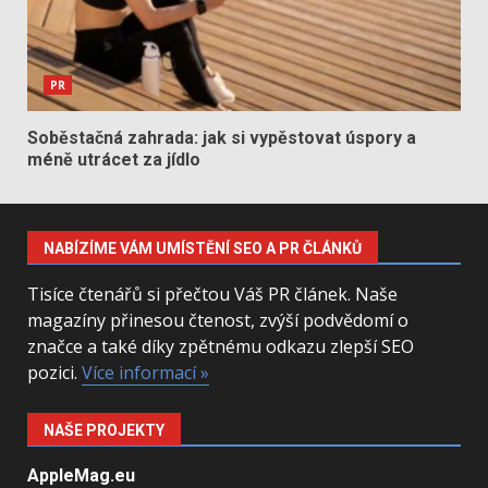
PR
Soběstačná zahrada: jak si vypěstovat úspory a
méně utrácet za jídlo
NABÍZÍME VÁM UMÍSTĚNÍ SEO A PR ČLÁNKŮ
Tisíce čtenářů si přečtou Váš PR článek. Naše
magazíny přinesou čtenost, zvýší podvědomí o
značce a také díky zpětnému odkazu zlepší SEO
pozici.
Více informací »
NAŠE PROJEKTY
AppleMag.eu