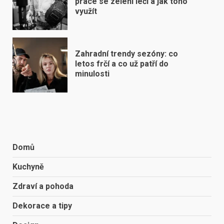
práce se zelení léčí a jak toho
využít
Zahradní trendy sezóny: co
letos frčí a co už patří do
minulosti
Domů
Kuchyně
Zdraví a pohoda
Dekorace a tipy