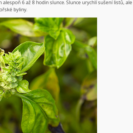
 alespoň 6 až 8 hodin slunce. Slunce urychlí sušení listů, ale
ořské byliny.