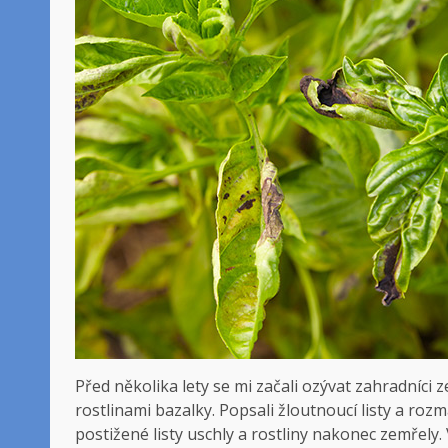
Před několika lety se mi začali ozývat zahradníci 
rostlinami bazalky. Popsali žloutnoucí listy a roz
postižené listy uschly a rostliny nakonec zemřely. 