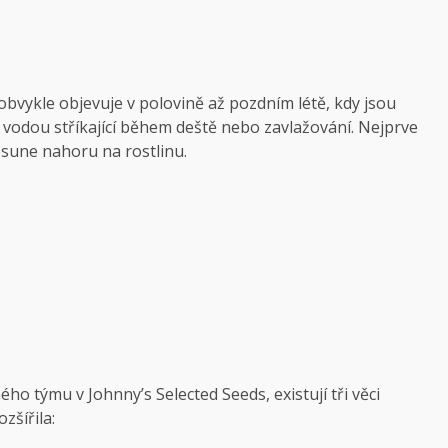
obvykle objevuje v polovině až pozdním létě, kdy jsou
vodou stříkající během deště nebo zavlažování. Nejprve
řesune nahoru na rostlinu.
o týmu v Johnny’s Selected Seeds, existují tři věci
zšířila: