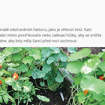
radě odstraněním faktoru, jako je vlhkost listů. Katz
cí místo postřikovače nebo zalévací hůlky, aby se snížila
dne, aby listy měly šanci před nocí uschnout.