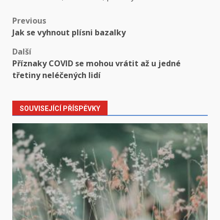
Post
Previous
Jak se vyhnout plísni bazalky
navigation
Další
Příznaky COVID se mohou vrátit až u jedné
třetiny neléčených lidí
SOUVISEJÍCÍ PŘÍSPĚVKY