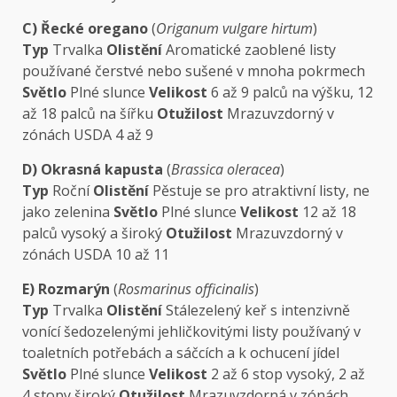
C) Řecké oregano
(
Origanum vulgare hirtum
)
Typ
Trvalka
Olistění
Aromatické zaoblené listy
používané čerstvé nebo sušené v mnoha pokrmech
Světlo
Plné slunce
Velikost
6 až 9 palců na výšku, 12
až 18 palců na šířku
Otužilost
Mrazuvzdorný v
zónách USDA 4 až 9
D) Okrasná kapusta
(
Brassica oleracea
)
Typ
Roční
Olistění
Pěstuje se pro atraktivní listy, ne
jako zelenina
Světlo
Plné slunce
Velikost
12 až 18
palců vysoký a široký
Otužilost
Mrazuvzdorný v
zónách USDA 10 až 11
E) Rozmarýn
(
Rosmarinus officinalis
)
Typ
Trvalka
Olistění
Stálezelený keř s intenzivně
vonící šedozelenými jehličkovitými listy používaný v
toaletních potřebách a sáčcích a k ochucení jídel
Světlo
Plné slunce
Velikost
2 až 6 stop vysoký, 2 až
4 stopy široký
Otužilost
Mrazuvzdorná v zónách