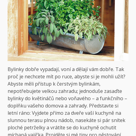
Bylinky dobře vypadají, voní a dělají vám dobře. Tak
proč je nechcete mít po ruce, abyste si je mohli užít?
Abyste měli přístup k čerstvým bylinkám,
nepotřebujete velkou zahradu; jednoduše zasaďte
bylinky do květináčů nebo voňavého – a funkčního –
doplňku vašeho domova a zahrady. Představte si
letní ráno: Vyjdete přímo za dveře vaší kuchyně na
slunnou terasu plnou nádob, nasekáte si pár snítek
ploché petrželky a vrátíte se do kuchyně ochutit
míchaná vajíčka. Projděte si mé tipy pro pěstování