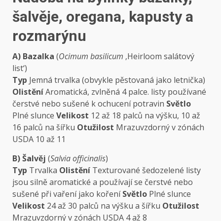
šalvěje, oregana, kapusty a
rozmarýnu
A) Bazalka
(
Ocimum basilicum
‚Heirloom salátový
list‘)
Typ
Jemná trvalka (obvykle pěstovaná jako letnička)
Olistění
Aromatická, zvlněná 4 palce. listy používané
čerstvé nebo sušené k ochucení potravin
Světlo
Plné slunce
Velikost
12 až 18 palců na výšku, 10 až
16 palců na šířku
Otužilost
Mrazuvzdorný v zónách
USDA 10 až 11
B) Šalvěj
(
Salvia officinalis
)
Typ
Trvalka
Olistění
Texturované šedozelené listy
jsou silně aromatické a používají se čerstvé nebo
sušené při vaření jako koření
Světlo
Plné slunce
Velikost
24 až 30 palců na výšku a šířku
Otužilost
Mrazuvzdorný v zónách USDA 4 až 8