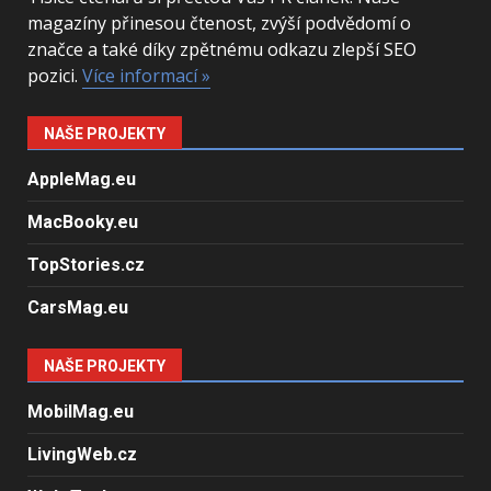
magazíny přinesou čtenost, zvýší podvědomí o
značce a také díky zpětnému odkazu zlepší SEO
pozici.
Více informací »
NAŠE PROJEKTY
AppleMag.eu
MacBooky.eu
TopStories.cz
CarsMag.eu
NAŠE PROJEKTY
MobilMag.eu
LivingWeb.cz