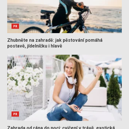
PR
Zhubněte na zahradě: jak pěstování pomáhá
postavě, jídelníčku i hlavě
PR
Zahrada od rána do noci: cvičení v trávě, exotická