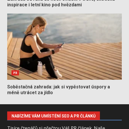
inspirace i letní kino pod hvězdami
PR
Soběstačná zahrada: jak si vypěstovat úspory a
méně utrácet za jídlo
NABÍZÍME VÁM UMÍSTĚNÍ SEO A PR ČLÁNKŮ
Tisíce čtenářů si přečtou Váš PR článek. Naše