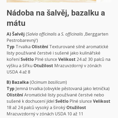
Nádoba na šalvěj, bazalku a
mátu
A) Šalvěj
(
Salvia officinalis
a
S. officinalis
‚Berggarten
Pestrobarevný‘)
Typ
Trvalka
Olistění
Texturované silně aromatické
listy používané čerstvé i sušené jako kulinářské
koření
Světlo
Plné slunce
Velikost
24 až 30 palců na
výšku a šířku
Otužilost
Mrazuvzdorný v zónách
USDA 4 až 8
B) Bazalka
(
Ocimum basilicum
)
Typ
Jemná trvalka (obvykle pěstovaná jako letnička)
Olistění
Aromatické listy používané čerstvé nebo
sušené k dochucení jídel
Světlo
Plné slunce
Velikost
18 až 24 palců vysoký a široký
Otužilost
Mrazuvzdorný v zónách USDA 10 až 11