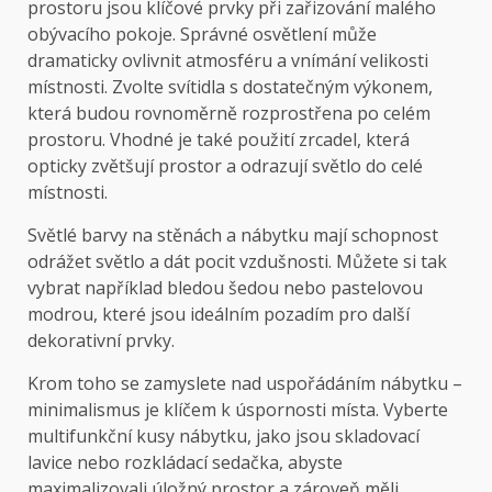
prostoru jsou klíčové prvky při zařizování malého
obývacího pokoje. Správné osvětlení může
dramaticky ovlivnit atmosféru a vnímání velikosti
místnosti. Zvolte svítidla s dostatečným výkonem,
která budou rovnoměrně rozprostřena po celém
prostoru. Vhodné je také použití zrcadel, která
opticky zvětšují prostor a odrazují světlo do celé
místnosti.
Světlé barvy na stěnách a nábytku mají schopnost
odrážet světlo a dát pocit vzdušnosti. Můžete si tak
vybrat například bledou šedou nebo pastelovou
modrou, které jsou ideálním pozadím pro další
dekorativní prvky.
Krom toho se zamyslete nad uspořádáním nábytku –
minimalismus je klíčem k úspornosti místa. Vyberte
multifunkční kusy nábytku, jako jsou skladovací
lavice nebo rozkládací sedačka, abyste
maximalizovali úložný prostor a zároveň měli