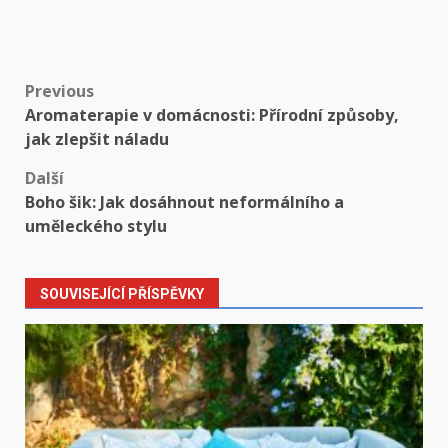
Post
Previous
Aromaterapie v domácnosti: Přírodní způsoby,
navigation
jak zlepšit náladu
Další
Boho šik: Jak dosáhnout neformálního a
uměleckého stylu
SOUVISEJÍCÍ PŘÍSPĚVKY