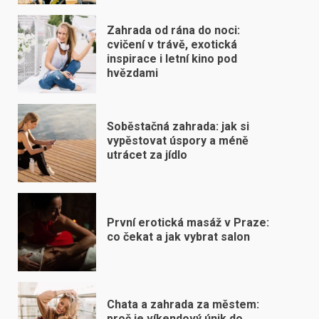
Zahrada od rána do noci:
cvičení v trávě, exotická
inspirace i letní kino pod
hvězdami
Soběstačná zahrada: jak si
vypěstovat úspory a méně
utrácet za jídlo
První erotická masáž v Praze:
co čekat a jak vybrat salon
Chata a zahrada za městem:
proč je víkendový únik do