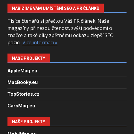
NABÍZÍME VÁM UMÍSTĚNÍ SEO A PR ČLÁNKŮ
Tisíce čtenářů si přečtou Váš PR článek. Naše
magazíny přinesou čtenost, zvýší podvědomí o
značce a také díky zpětnému odkazu zlepší SEO
pozici.
Více informací »
NAŠE PROJEKTY
AppleMag.eu
MacBooky.eu
TopStories.cz
CarsMag.eu
NAŠE PROJEKTY