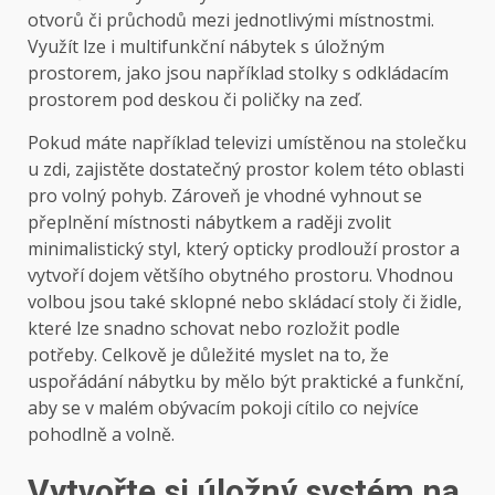
otvorů či průchodů mezi jednotlivými místnostmi.
Využít lze i multifunkční nábytek s úložným
prostorem, jako jsou například stolky s odkládacím
prostorem pod deskou či poličky na zeď.
Pokud máte například televizi umístěnou na stolečku
u zdi, zajistěte dostatečný prostor kolem této oblasti
pro volný pohyb. Zároveň je vhodné vyhnout se
přeplnění místnosti nábytkem a raději zvolit
minimalistický styl, který opticky prodlouží prostor a
vytvoří dojem většího obytného prostoru. Vhodnou
volbou jsou také sklopné nebo skládací stoly či židle,
které lze snadno schovat nebo rozložit podle
potřeby. Celkově je důležité myslet na to, že
uspořádání nábytku by mělo být praktické a funkční,
aby se v malém obývacím pokoji cítilo co nejvíce
pohodlně a volně.
Vytvořte si úložný systém na