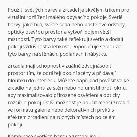
Použití světlých barev a zrcadel je skvělým trikem pro
vizuální rozšíření malého obývacího pokoje. Světlé
barvy, jako bílá, světle šedá nebo pastelové odstíny,
opticky otevřou prostor a vytvoří dojem větší
místnosti. Tyto barvy také reflektují světlo a dodají
pokoji vzdušnost a lehkost. Doporučuje se použít
tyto barvy na stěnách, podlahách i nábytku.
Zrcadla mají schopnost vizuálně zdvojnásobit
prostor tím, že odrážejí okolní scény a přidávají
hloubku do interiéru. Můžete například pověsit velké
zrcadlo na jednu ze stěn nebo ho umístil proti oknu,
aby maximalizovalo přirozené osvětlení a opticky
rozšířilo pokoj. Další možnost je použít menší zrcadla
ve formátu galerie nebo dekorativních prvků s
efektem zrcadlení na různých místech po celém
pokoji.
Kombinace světlých barev a zrcadel jsou