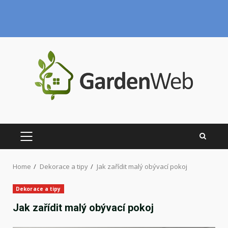
Skip
to
content
PRIMARY
MENU
Home
Dekorace a tipy
Jak zařídit malý obývací pokoj
Dekorace a tipy
Jak zařídit malý obývací pokoj