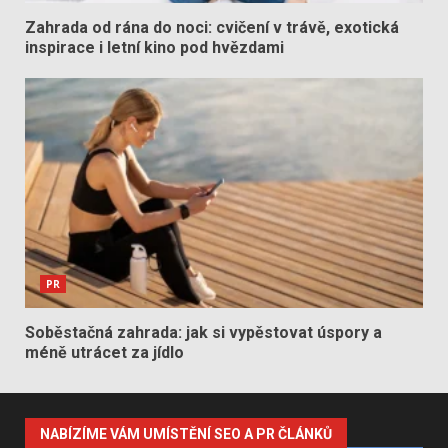
Zahrada od rána do noci: cvičení v trávě, exotická
inspirace i letní kino pod hvězdami
PR
Soběstačná zahrada: jak si vypěstovat úspory a
méně utrácet za jídlo
NABÍZÍME VÁM UMÍSTĚNÍ SEO A PR ČLÁNKŮ