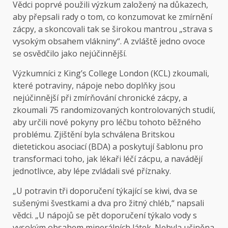
Vědci poprvé použili výzkum založený na důkazech,
aby přepsali rady o tom, co konzumovat ke zmírnění
zácpy, a skoncovali tak se širokou mantrou „strava s
vysokým obsahem vlákniny“. A zvláště jedno ovoce
se osvědčilo jako nejúčinnější.
Výzkumníci z King’s College London (KCL) zkoumali,
které potraviny, nápoje nebo doplňky jsou
nejúčinnější při zmírňování chronické zácpy, a
zkoumali 75 randomizovaných kontrolovaných studií,
aby určili nové pokyny pro léčbu tohoto běžného
problému. Zjištění byla schválena Britskou
dietetickou asociací (BDA) a poskytují šablonu pro
transformaci toho, jak lékaři léčí zácpu, a navádějí
jednotlivce, aby lépe zvládali své příznaky.
„U potravin tři doporučení týkající se kiwi, dva se
sušenými švestkami a dva pro žitný chléb,“ napsali
vědci. „U nápojů se pět doporučení týkalo vody s
vysokým obsahem minerálních látek. Nebyla učiněna