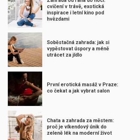
Zahrada od rána do noci:
cvičení v trávě, exotická
inspirace i letní kino pod
hvězdami
Soběstačná zahrada: jak si
vypěstovat úspory a méně
utrácet za jídlo
První erotická masáž v Praze:
co čekat a jak vybrat salon
Chata a zahrada za městem:
proč je víkendový únik do
zeleně lék na moderní život