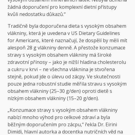
žádná doporučení pro komplexní dietní přístupy
kvůli nedostatku důkazů.“
Tradičně byla doporučena dieta s vysokým obsahem
vlákniny, která je uvedena v US Dietary Guidelines
for Americans, které naznačují, že dospělí by měli mít
alespoň 28 g vlákniny denně. A přestože konzumace
stravy s vysokým obsahem vlákniny má široké
zdravotní přínosy – jako je nižší hladina cholesterolu
a cukru v krvi – ne všechna vláknina je stvořena
stejně, pokud jde o úlevu od zácpy. Ve skutečnosti
pouze jedna robustní studie měřila stravu s vysokým
obsahem vlákniny (25–30 g/den) oproti dietě s
nízkým obsahem vlákniny (15–20 g/den).
„Konzumace stravy s vysokým obsahem vlákniny
nabízí mnoho výhod pro celkové zdraví a byla
běžným doporučením pro zácpu,“ řekla Dr. Eirini
Dimidi, hlavní autorka a docentka nutričních věd na