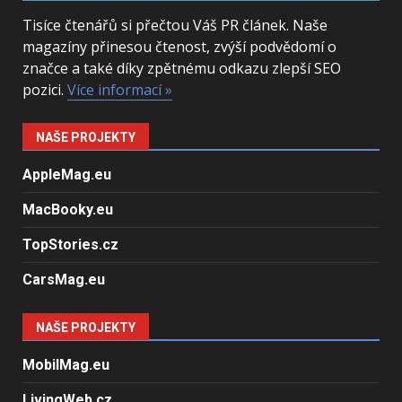
Tisíce čtenářů si přečtou Váš PR článek. Naše
magazíny přinesou čtenost, zvýší podvědomí o
značce a také díky zpětnému odkazu zlepší SEO
pozici.
Více informací »
NAŠE PROJEKTY
AppleMag.eu
MacBooky.eu
TopStories.cz
CarsMag.eu
NAŠE PROJEKTY
MobilMag.eu
LivingWeb.cz