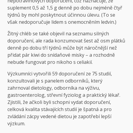
nepotravinových doporučení, což naznačuje, že
suplement 0,5 až 1,5 g denně po dobu nejméně čtyř
týdnů by mohl poskytnout účinnou úlevu. (To se
však nedoporučuje lidem s onemocněním ledvin.)
Žitný chléb se také objevil na seznamu silných
doporučení, ale rada konzumovat šest až osm plátků
denně po dobu tří týdnů může být náročnější než
přidat pár kiwi do snídaňové misky – a rozhodně
nebude fungovat pro nikoho s celiakií.
Výzkumníci vytvořili 59 doporučení ze 75 studií,
konzultovali je s panelem odborníků, který
zahrnoval dietology, odborníka na výživu,
gastroenterolog, střevní fyziolog a praktický lékař.
Zjistili, že ačkoli byli schopni vydat doporučení,
celková kvalita stávajících studií je špatná a pro
zvládání zácpy vedené dietou je zapotřebí lepší
výzkum.