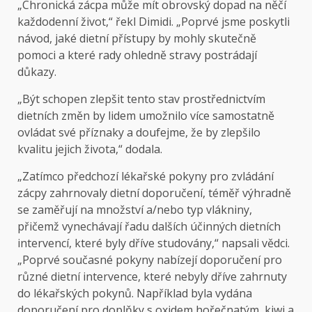
„Chronická zácpa může mít obrovský dopad na něčí
každodenní život,“ řekl Dimidi. „Poprvé jsme poskytli
návod, jaké dietní přístupy by mohly skutečně
pomoci a které rady ohledně stravy postrádají
důkazy.
„Být schopen zlepšit tento stav prostřednictvím
dietních změn by lidem umožnilo více samostatně
ovládat své příznaky a doufejme, že by zlepšilo
kvalitu jejich života,“ dodala.
„Zatímco předchozí lékařské pokyny pro zvládání
zácpy zahrnovaly dietní doporučení, téměř výhradně
se zaměřují na množství a/nebo typ vlákniny,
přičemž vynechávají řadu dalších účinných dietních
intervencí, které byly dříve studovány,“ napsali vědci.
„Poprvé současné pokyny nabízejí doporučení pro
různé dietní intervence, které nebyly dříve zahrnuty
do lékařských pokynů. Například byla vydána
doporučení pro doplňky s oxidem hořečnatým, kiwi a