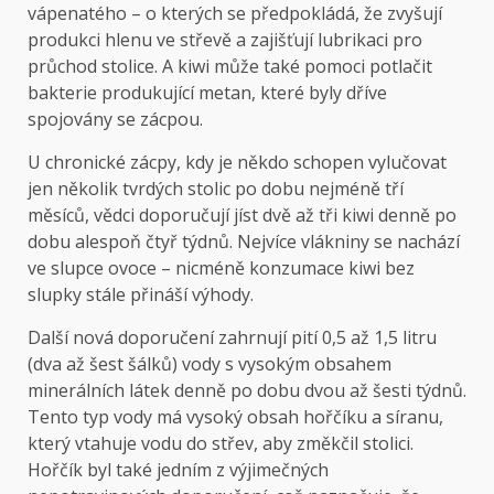
vápenatého – o kterých se předpokládá, že zvyšují
produkci hlenu ve střevě a zajišťují lubrikaci pro
průchod stolice. A kiwi může také pomoci potlačit
bakterie produkující metan, které byly dříve
spojovány se zácpou.
U chronické zácpy, kdy je někdo schopen vylučovat
jen několik tvrdých stolic po dobu nejméně tří
měsíců, vědci doporučují jíst dvě až tři kiwi denně po
dobu alespoň čtyř týdnů. Nejvíce vlákniny se nachází
ve slupce ovoce – nicméně konzumace kiwi bez
slupky stále přináší výhody.
Další nová doporučení zahrnují pití 0,5 až 1,5 litru
(dva až šest šálků) vody s vysokým obsahem
minerálních látek denně po dobu dvou až šesti týdnů.
Tento typ vody má vysoký obsah hořčíku a síranu,
který vtahuje vodu do střev, aby změkčil stolici.
Hořčík byl také jedním z výjimečných