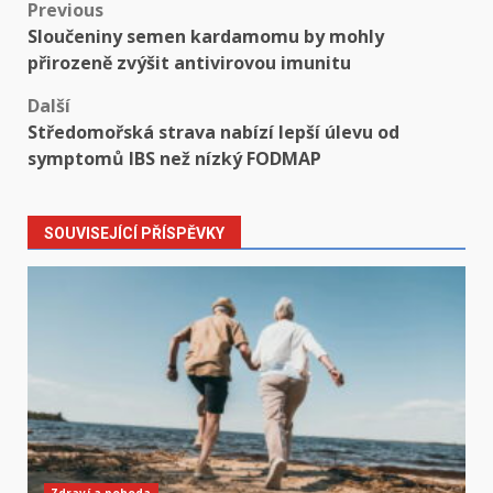
Post
Previous
Sloučeniny semen kardamomu by mohly
navigation
přirozeně zvýšit antivirovou imunitu
Další
Středomořská strava nabízí lepší úlevu od
symptomů IBS než nízký FODMAP
SOUVISEJÍCÍ PŘÍSPĚVKY
Zdraví a pohoda