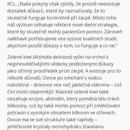
KCL. „Naše pokyny však zjistily, že prostě neexistuje
dostatek důkazů, které by naznačovaly, že to
skutečně funguje konkrétně při zácpě. Místo toho
náš výzkum odhaluje některé nové dietní strategie,
které by skutečně mohly pacientům pomoci. Zároveň
naléhavě potřebujeme více vysoce kvalitních studií,
abychom posílili důkazy o tom, co funguje a co ne.“
Zelené kiwi (
Actinidia deliciosa
) vyšel na vrchol s
nejpřesvědčivějšími vědecky podloženými důkazy
jako účinný prostředek proti zácpě. A existuje pro to
několik důvodů. Ovoce po smíchání s vodou
nabobtná – dokonce více než jablečná vláknina – což
činí stolici objemnější. Klasické zelené kiwi také
obsahuje enzym, aktinidin, který pomáhá tělu trávit
bílkoviny, což by také mohlo pomoci při změkčování
potravin s vysokým obsahem bílkovin ve střevech.
Ovoce má ve své struktuře také raphidy –
jehličkovité krystaly monohydrátu šťavelanu