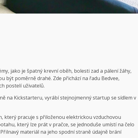
, jako je špatný krevní oběh, bolesti zad a pálení žáhy,
ou být poměrně drahé. Zde přichází na řadu Bedvee,
h postelí uživatelů.
 na Kickstarteru, vyrábí stejnojmenný startup se sídlem v
h, který pracuje s přiloženou elektrickou vzduchovou
ahu, který lze prát v pračce, se jednoduše umístí na čelo
 Přilnavý materiál na jeho spodní straně údajně brání