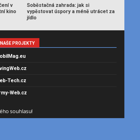
čení v
Soběstačná zahrada: jak si
tní kino
vypěstovat úspory a méně utrácet za
jídlo
NAŠE PROJEKTY
obilMag.eu
ivingWeb.cz
eb-Tech.cz
rmy-Web.cz
ého souhlasu!