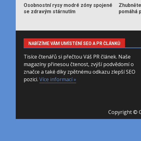
Osobnostní rysy modré zóny spojené
Zhubněte 
se zdravým stárnutím
pomáhá po
NABÍZÍME VÁM UMÍSTĚNÍ SEO A PR ČLÁNKŮ
Tisíce čtenářů si přečtou Váš PR článek. Naše
magazíny přinesou čtenost, zvýší podvědomí o
značce a také díky zpětnému odkazu zlepší SEO
pozici.
Více informací »
Copyright © 