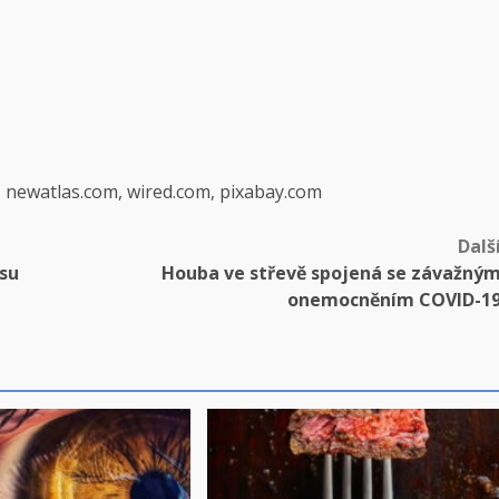
, newatlas.com, wired.com, pixabay.com
Dalš
esu
Houba ve střevě spojená se závažný
onemocněním COVID-1