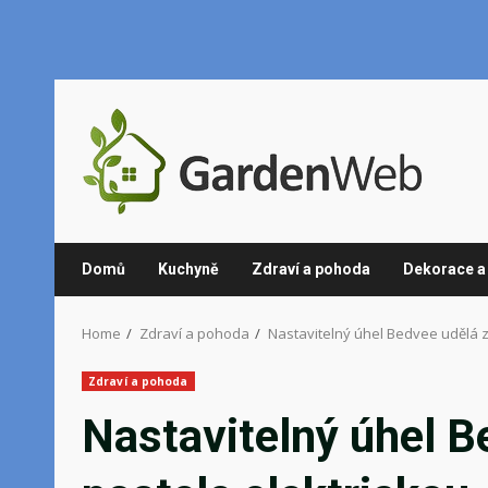
Skip
to
content
Domů
Kuchyně
Zdraví a pohoda
Dekorace a 
Home
Zdraví a pohoda
Nastavitelný úhel Bedvee udělá z
Zdraví a pohoda
Nastavitelný úhel B