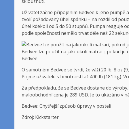
sklouznutí.
Uživatel začne připojením Bedvee k jeho pumpě 
zvolí požadovaný úhel spánku – na rozdíl od pou
úhel kdekoli od 5 do 50 stupňů. Pumpa reaguje o
podle společnosti nemělo trvat déle než 22 sekun
Bedvee lze použít na jakoukoli matraci, pokud je 
Bedvee
O samotném Bedvee se tvrdí, že váží 20 lb, 8 oz (9,2
Pojme uživatele s hmotností až 400 lb (181 kg). V
Za předpokladu, že se Bedvee dostane do výroby, 
maloobchodní cena je 289 USD. Je to ukázáno v ná
Bedvee: Chytřejší způsob úpravy v posteli
Zdroj: Kickstarter