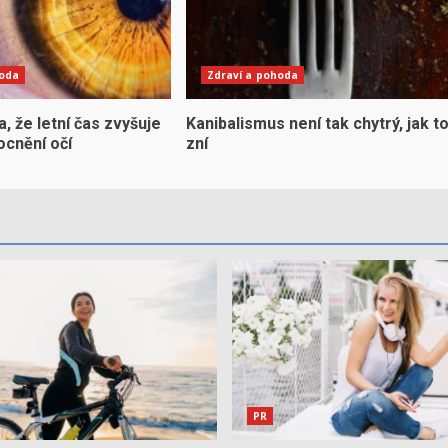
hoda
Zdraví a pohoda
la, že letní čas zvyšuje
Kanibalismus není tak chytrý, jak t
ocnění očí
zní
PR