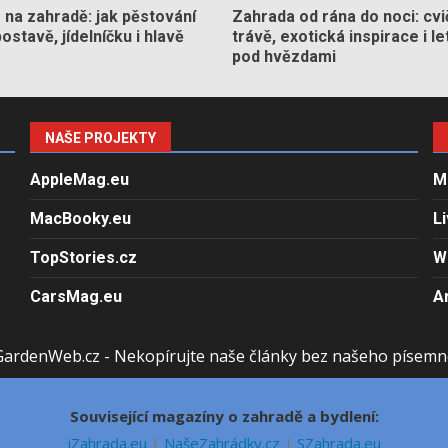
na zahradě: jak pěstování
Zahrada od rána do noci: cvi
stavě, jídelníčku i hlavě
trávě, exotická inspirace i le
pod hvězdami
NAŠE PROJEKTY
AppleMag.eu
M
MacBooky.eu
L
TopStories.cz
W
CarsMag.eu
A
GardenWeb.cz - Nekopírujte naše články bez našeho písemn
Související magazíny o zahradě a bydlení:
iZahrada.eu
|
NašeZahrádky.cz
|
SZahrada.eu