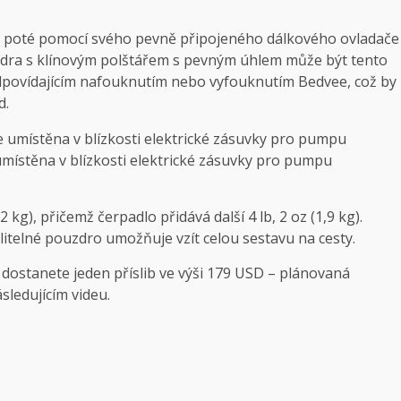
a poté pomocí svého pevně připojeného dálkového ovladače
zdra s klínovým polštářem s pevným úhlem může být tento
dpovídajícím nafouknutím nebo vyfouknutím Bedvee, což by
d.
umístěna v blízkosti elektrické zásuvky pro pumpu
 kg), přičemž čerpadlo přidává další 4 lb, 2 oz (1,9 kg).
olitelné pouzdro umožňuje vzít celou sestavu na cesty.
dostanete jeden příslib ve výši 179 USD – plánovaná
sledujícím videu.