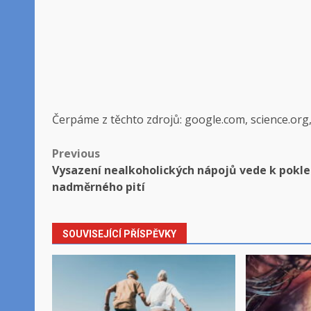
Čerpáme z těchto zdrojů: google.com, science.org
Post
Previous
Vysazení nealkoholických nápojů vede k pokl
navigation
nadměrného pití
SOUVISEJÍCÍ PŘÍSPĚVKY