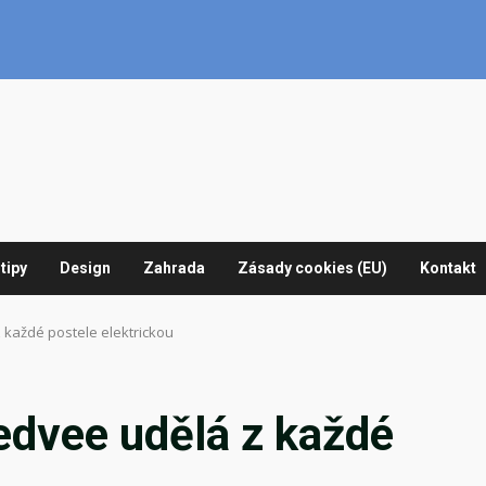
tipy
Design
Zahrada
Zásady cookies (EU)
Kontakt
 každé postele elektrickou
edvee udělá z každé