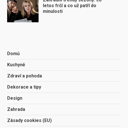
letos frčí a co už patří do
minulosti
Domů
Kuchyně
Zdraví a pohoda
Dekorace a tipy
Design
Zahrada
Zásady cookies (EU)