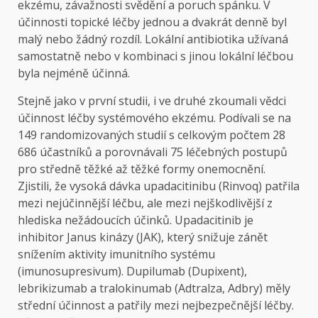
ekzému, závažnosti svědění a poruch spánku. V
účinnosti topické léčby jednou a dvakrát denně byl
malý nebo žádný rozdíl. Lokální antibiotika užívaná
samostatně nebo v kombinaci s jinou lokální léčbou
byla nejméně účinná.
Stejně jako v první studii, i ve druhé zkoumali vědci
účinnost léčby systémového ekzému. Podívali se na
149 randomizovaných studií s celkovým počtem 28
686 účastníků a porovnávali 75 léčebných postupů
pro středně těžké až těžké formy onemocnění.
Zjistili, že vysoká dávka upadacitinibu (Rinvoq) patřila
mezi nejúčinnější léčbu, ale mezi nejškodlivější z
hlediska nežádoucích účinků. Upadacitinib je
inhibitor Janus kinázy (JAK), který snižuje zánět
snížením aktivity imunitního systému
(imunosupresivum). Dupilumab (Dupixent),
lebrikizumab a tralokinumab (Adtralza, Adbry) měly
střední účinnost a patřily mezi nejbezpečnější léčby.