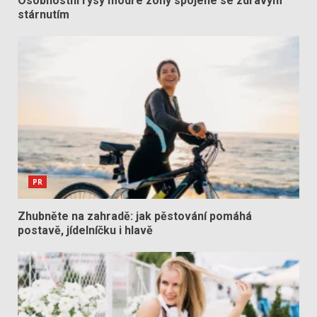
Osobnostní rysy modré zóny spojené se zdravým
stárnutím
PR
Zhubněte na zahradě: jak pěstování pomáhá
postavě, jídelníčku i hlavě