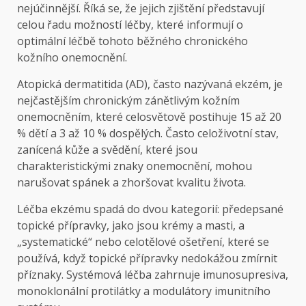
nejúčinnější. Říká se, že jejich zjištění představují
celou řadu možností léčby, které informují o
optimální léčbě tohoto běžného chronického
kožního onemocnění.
Atopická dermatitida (AD), často nazývaná ekzém, je
nejčastějším chronickým zánětlivým kožním
onemocněním, které celosvětově postihuje 15 až 20
% dětí a 3 až 10 % dospělých. Často celoživotní stav,
zanícená kůže a svědění, které jsou
charakteristickými znaky onemocnění, mohou
narušovat spánek a zhoršovat kvalitu života.
Léčba ekzému spadá do dvou kategorií: předepsané
topické přípravky, jako jsou krémy a masti, a
„systematické“ nebo celotělové ošetření, které se
používá, když topické přípravky nedokážou zmírnit
příznaky. Systémová léčba zahrnuje imunosupresiva,
monoklonální protilátky a modulátory imunitního