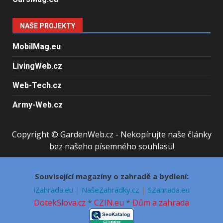
NAŠE PROJEKTY
MobilMag.eu
LivingWeb.cz
Web-Tech.cz
Army-Web.cz
Copyright © GardenWeb.cz - Nekopírujte naše články
bez našeho písemného souhlasu!
Související magazíny o zahradě a bydlení:
iZahrada.eu
|
NašeZahrádky.cz
|
SZahrada.eu
DotekSlova.cz
*
CZIN.eu
*
Dům a zahrada