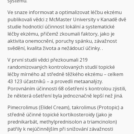
systému.
Ve snaze informovat a optimalizovat léčbu ekzému
publikovali vědci z McMaster University v Kanadě dvě
studie hodnotící účinnost lokální a systematické
léčby ekzému, přičemž zkoumali faktory, jako je
aktivita onemocnění, poruchy spánku, závažnost
svědění, kvalita života a nežádoucí účinky. .
V první studii vědci přezkoumali 219
randomizovaných kontrolovaných studií topické
léčby mírného až středně těžkého ekzému – celkem
43 123 účastníků – a provedli metaanalýzy.
Porovnáním účinnosti 68 ošetření s kontrolou zjistili,
že některá ošetření byla jednoznačně lepší než jiná.
Pimecrolimus (Elidel Cream), takrolimus (Protopic) a
středně účinné topické kortikosteroidy (jako je
prednikarbát, methylprednisolon a triamcinolon)
patřily k nejúčinnějším při snižování závažnosti