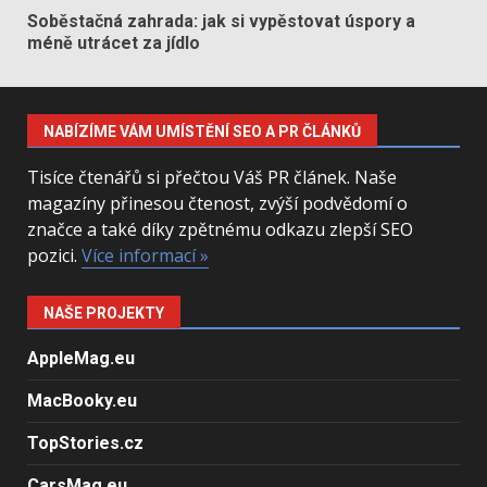
Soběstačná zahrada: jak si vypěstovat úspory a
méně utrácet za jídlo
NABÍZÍME VÁM UMÍSTĚNÍ SEO A PR ČLÁNKŮ
Tisíce čtenářů si přečtou Váš PR článek. Naše
magazíny přinesou čtenost, zvýší podvědomí o
značce a také díky zpětnému odkazu zlepší SEO
pozici.
Více informací »
NAŠE PROJEKTY
AppleMag.eu
MacBooky.eu
TopStories.cz
CarsMag.eu