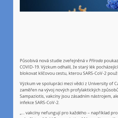
Působivá nová studie zveřejněná v
Příroda
poukazu
COVID-19. Výzkum odhalil, že starý lék pocházejíc
blokovat klíčovou cestu, kterou SARS-CoV-2 použí
Výzkum ve spolupráci mezi vědci z University of C
zaměřen na vývoj nových profylaktických způsobů 
Sampaziotis, vakcíny jsou zásadním nástrojem, a
infekce SARS-CoV-2.
„… vakcíny nefungují pro každého – například pr