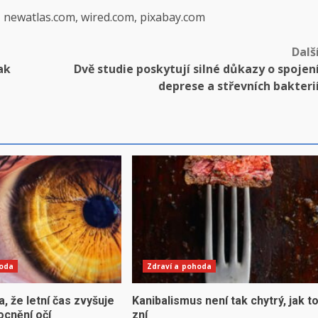
, newatlas.com, wired.com, pixabay.com
Dalš
ak
Dvě studie poskytují silné důkazy o spojen
deprese a střevních bakteri
hoda
Zdraví a pohoda
la, že letní čas zvyšuje
Kanibalismus není tak chytrý, jak t
ocnění očí
zní