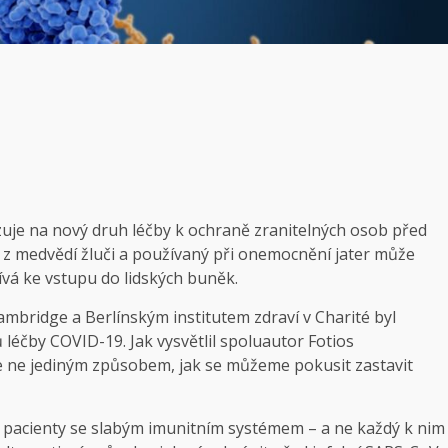
je na nový druh léčby k ochraně zranitelných osob před
í z medvědí žluči a používaný při onemocnění jater může
vá ke vstupu do lidských buněk.
ambridge a Berlínským institutem zdraví v Charité byl
léčby COVID-19. Jak vysvětlil spoluautor Fotios
le ne jediným způsobem, jak se můžeme pokusit zastavit
o pacienty se slabým imunitním systémem – a ne každý k nim