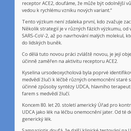
receptor ACE2, doufáme, že může být odolnější vů
vedou k rychlému vzniku nových variant.“
Tento výzkum není zdaleka první, kdo zvažuje za
Několik strategií je v různých fázích výzkumu, o
SARS-CoV-2, až po navrhování malých molekul, kte
do lidských buněk.
Co dělá tuto novou práci zvláště novou, je její objev
účinně zaměřen na aktivitu receptoru ACE2.
Kyselina ursodeoxycholová byla poprvé identifikov
medvědí žluči k léčbě různých onemocnění staré sto
účinné způsoby syntézy UDCA, hlavního terapeutick
farem s medvědí žlučí.
Koncem 80. let 20. století americký Úřad pro kontr
UDCA jako lék na léčbu onemocnění jater. Od té d
generický lék.
Sampaziotis doufá, že další klinické testování na