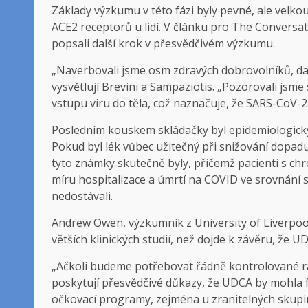
Základy výzkumu v této fázi byly pevné, ale velk
ACE2 receptorů u lidí. V článku pro The Convers
popsali další krok v přesvědčivém výzkumu.
„Naverbovali jsme osm zdravých dobrovolníků, dali
vysvětlují Brevini a Sampaziotis. „Pozorovali jsme
vstupu viru do těla, což naznačuje, že SARS-CoV-2 
Posledním kouskem skládačky byl epidemiologický
Pokud byl lék vůbec užitečný při snižování dopadu
tyto známky skutečně byly, přičemž pacienti s ch
míru hospitalizace a úmrtí na COVID ve srovnání s
nedostávali.
Andrew Owen, výzkumník z University of Liverpool 
větších klinických studií, než dojde k závěru, že 
„Ačkoli budeme potřebovat řádně kontrolované ra
poskytují přesvědčivé důkazy, že UDCA by mohla 
očkovací programy, zejména u zranitelných skupin