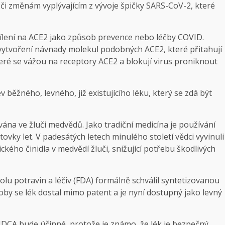
či změnám vyplývajícím z vývoje špičky SARS-CoV-2, které
cílení na ACE2 jako způsob prevence nebo léčby COVID.
d vytvoření návnady molekul podobných ACE2, které přitahují
ré se vážou na receptory ACE2 a blokují virus proniknout
 běžného, ​​levného, ​​již existujícího léku, který se zdá být
ána ve žluči medvědů. Jako tradiční medicína je používání
vky let. V padesátých letech minulého století vědci vyvinuli
ého činidla v medvědí žluči, snižující potřebu škodlivých
olu potravin a léčiv (FDA) formálně schválil syntetizovanou
oby se lék dostal mimo patent a je nyní dostupný jako levný
 UDCA bude účinné, protože je známo, že lék je bezpečný,