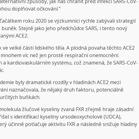
alternativní způsoby, jak nás chránit před infekcí SARS-CoV-
mohou doplňovat očkování.“
Začátkem roku 2020 se výzkumníci rychle zabývali strategií
 buněk. Stejně jako jeho předchůdce SARS, i tento nový
vanými ACE2.
 ve velké části lidského těla. A plodná povaha těchto ACE2
 mnohem víc než jen prosté respirační onemocnění.
ch a kardiovaskulárním systému, což znamená, že SARS-CoV-
c.
ndemie byly dramatické rozdíly v hladinách ACE2 mezi
ání naznačovala, že nějaký druh faktoru, potenciálně
 určitých buňkách.
 molekula žlučové kyseliny zvaná FXR zřejmě hraje zásadní
řišel s identifikací kyseliny ursodeoxycholové (UDCA),
erý účinně potlačuje aktivitu FXR a následně snižuje hladiny