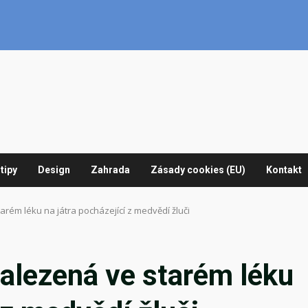
tipy
Design
Zahrada
Zásady cookies (EU)
Kontakt
rém léku na játra pocházející z medvědí žluči
alezená ve starém léku