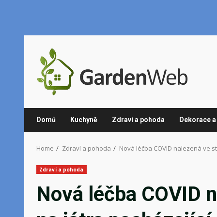
Skip
to
content
Domů
Kuchyně
Zdraví a pohoda
Dekorace a 
Home
Zdraví a pohoda
Nová léčba COVID nalezená ve sta
Zdraví a pohoda
Nová léčba COVID n