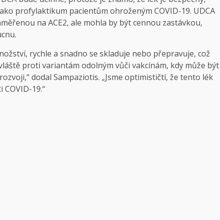
 jako profylaktikum pacientům ohroženým COVID-19. UDCA
aměřenou na ACE2, ale mohla by být cennou zastávkou,
ucnu.
 množství, rychle a snadno se skladuje nebo přepravuje, což
láště proti variantám odolným vůči vakcínám, kdy může být
rozvoji,“ dodal Sampaziotis. „Jsme optimističtí, že tento lék
ti COVID-19.“