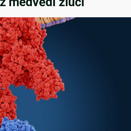
 z medvědí žluči