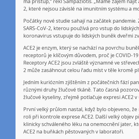
má přístup,“ řekl Sampaziotis. „Máme zájem najít 
2, které nejsou závislé na imunitním systému a 
Počátky nové studie sahají na začátek pandemie. 
SARS-CoV-2, kterou používá pro vstup do lidských
koronavirus vstupuje do lidských buněk dveřmi z
ACE2 je enzym, který se nachází na povrchu buněk
receptorů je klíčovým důvodem, proč je COVID-19
Receptory ACE2 jsou zvláště významné ve střeve
2 může zasáhnout celou řadu míst v těle kromě pli
Jedním kuriózním zjištěním z počátečních fází pa
různými druhy žlučové tkáně. Tato časná pozorov
žlučové kyseliny, zřejmě potlačuje expresi ACE2 v
První velký průlom nastal, když bylo objeveno, že
roli při kontrole exprese ACE2. Další velký objev p
klinicky schváleného léku na onemocnění jater, kt
ACE2 na buňkách pěstovaných v laboratoři.