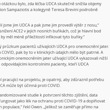
ou otázkou bylo, zda léčba UDCA skutečně snížila objemy
ation Sampaziotis a kolegyně Teresa Brevini podrobně
 jsme jim UDCA a pak jsme jim provedli výtěr z nosu,“
 snížení ACE2 v jejich nosních buňkách, což je hlavní bod
by měl méně příležitostí infikovat tyto buňky.“
 průzkum pacientů užívajících UDCA pro onemocnění jater.
 COVID, pak by to v klinických údajích mělo být patrné. A
ronickým onemocněním jater užívající UDCA vykazovali nižší
 odpovídajícími kontrolními pacienty, kteří UDCA
pracující na projektu, je opatrný, aby zdůraznil potřebu
UDCA může být účinná proti COVID.
ndomizované studie k potvrzení těchto zjištění, data
fungovat jako lék na ochranu proti COVID-19 a doplňovat
 populace,“ řekl Owen. „Jelikož se zaměřuje přímo na