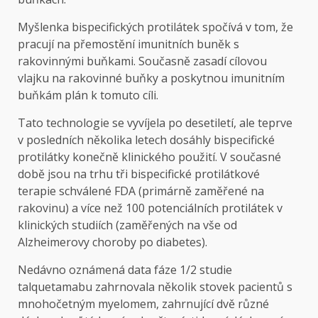
Myšlenka bispecifických protilátek spočívá v tom, že
pracují na přemostění imunitních buněk s
rakovinnými buňkami. Současně zasadí cílovou
vlajku na rakovinné buňky a poskytnou imunitním
buňkám plán k tomuto cíli.
Tato technologie se vyvíjela po desetiletí, ale teprve
v posledních několika letech dosáhly bispecifické
protilátky konečně klinického použití. V současné
době jsou na trhu tři bispecifické protilátkové
terapie schválené FDA (primárně zaměřené na
rakovinu) a více než 100 potenciálních protilátek v
klinických studiích (zaměřených na vše od
Alzheimerovy choroby po diabetes).
Nedávno oznámená data fáze 1/2 studie
talquetamabu zahrnovala několik stovek pacientů s
mnohočetným myelomem, zahrnující dvě různé