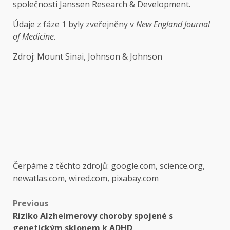
společnosti Janssen Research & Development.
Údaje z fáze 1 byly zveřejněny v
New England Journal
of Medicine
.
Zdroj: Mount Sinai, Johnson & Johnson
Čerpáme z těchto zdrojů: google.com, science.org,
newatlas.com, wired.com, pixabay.com
Post
Previous
Riziko Alzheimerovy choroby spojené s
navigation
genetickým sklonem k ADHD