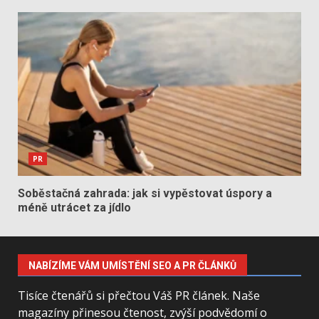
PR
Soběstačná zahrada: jak si vypěstovat úspory a
méně utrácet za jídlo
NABÍZÍME VÁM UMÍSTĚNÍ SEO A PR ČLÁNKŮ
Tisíce čtenářů si přečtou Váš PR článek. Naše
magazíny přinesou čtenost, zvýší podvědomí o