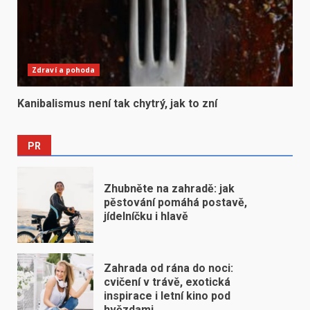
Zdraví a pohoda
Kanibalismus není tak chytrý, jak to zní
PR
Zhubněte na zahradě: jak
pěstování pomáhá postavě,
jídelníčku i hlavě
Zahrada od rána do noci:
cvičení v trávě, exotická
inspirace i letní kino pod
hvězdami