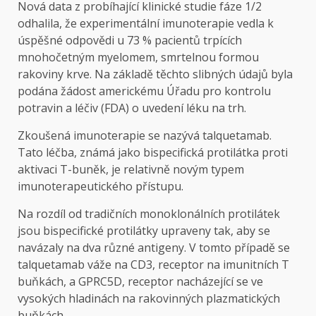
Nová data z probíhající klinické studie fáze 1/2
odhalila, že experimentální imunoterapie vedla k
úspěšné odpovědi u 73 % pacientů trpících
mnohočetným myelomem, smrtelnou formou
rakoviny krve. Na základě těchto slibných údajů byla
podána žádost americkému Úřadu pro kontrolu
potravin a léčiv (FDA) o uvedení léku na trh.
Zkoušená imunoterapie se nazývá talquetamab.
Tato léčba, známá jako bispecifická protilátka proti
aktivaci T-buněk, je relativně novým typem
imunoterapeutického přístupu.
Na rozdíl od tradičních monoklonálních protilátek
jsou bispecifické protilátky upraveny tak, aby se
navázaly na dva různé antigeny. V tomto případě se
talquetamab váže na CD3, receptor na imunitních T
buňkách, a GPRC5D, receptor nacházející se ve
vysokých hladinách na rakovinných plazmatických
buňkách.