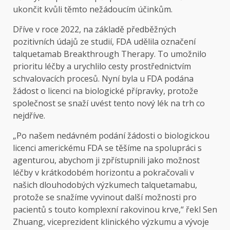
ukončit kvůli těmto nežádoucím účinkům.
Dříve v roce 2022, na základě předběžných
pozitivních údajů ze studií, FDA udělila označení
talquetamab Breakthrough Therapy. To umožnilo
prioritu léčby a urychlilo cesty prostřednictvím
schvalovacích procesů. Nyní byla u FDA podána
žádost o licenci na biologické přípravky, protože
společnost se snaží uvést tento nový lék na trh co
nejdříve.
„Po našem nedávném podání žádosti o biologickou
licenci americkému FDA se těšíme na spolupráci s
agenturou, abychom ji zpřístupnili jako možnost
léčby v krátkodobém horizontu a pokračovali v
našich dlouhodobých výzkumech talquetamabu,
protože se snažíme vyvinout další možnosti pro
pacientů s touto komplexní rakovinou krve,“ řekl Sen
Zhuang, viceprezident klinického výzkumu a vývoje