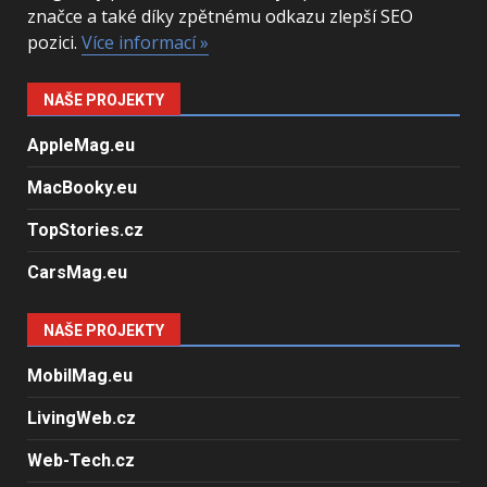
značce a také díky zpětnému odkazu zlepší SEO
pozici.
Více informací »
NAŠE PROJEKTY
AppleMag.eu
MacBooky.eu
TopStories.cz
CarsMag.eu
NAŠE PROJEKTY
MobilMag.eu
LivingWeb.cz
Web-Tech.cz