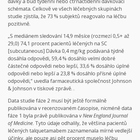
dávky a buď týdenní nebo čtrnáctidenní dávkovací
schémata. Celkově ve všech léčebných skupinách
studie zjistila, že 73 % subjektů reagovalo na léčbu
pozitivně.
„S mediánem sledování 14,9 měsíce (rozmezí 0,5+ až
29,0) 74,1 procent pacientů léčených na SC
[subcutaneous] Dávka 0,4 mg/kg podávaná týdně
dosáhla odpovědi, 59,4 % dosáhlo velmi dobré
částečné odpovědi nebo lepší, 33,6 % dosáhlo úplné
odpovědi nebo lepší a 23,8 % dosáhlo přísné úplné
odpovědi,“ uvedla farmaceutická společnost Johnson
& Johnson v tiskové zprávě. .
Data studie fáze 2 musí být ještě formálně
publikována v recenzovaném časopise, nicméně data
fáze 1 byla právě publikována v
New England Journal
of Medicine
. Tyto údaje odhalily, že většina pacientů
léčených talquetamabem zaznamenala mírné vedlejší
účinky, ale pouze asi pět procent muselo léčbu