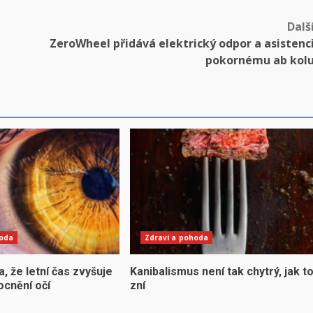
Dalš
ZeroWheel přidává elektrický odpor a asistenc
pokornému ab kol
hoda
Zdraví a pohoda
la, že letní čas zvyšuje
Kanibalismus není tak chytrý, jak t
ocnění očí
zní