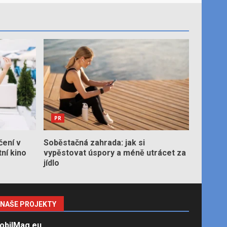
PR
čení v
Soběstačná zahrada: jak si
tní kino
vypěstovat úspory a méně utrácet za
jídlo
NAŠE PROJEKTY
obilMag.eu