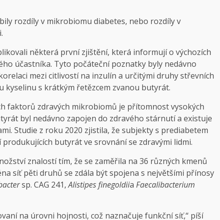
bily rozdíly v mikrobiomu diabetes, nebo rozdíly v
.
kovali některá první zjištění, která informují o výchozích
ho účastníka. Tyto počáteční poznatky byly nedávno
orelaci mezi citlivostí na inzulín a určitými druhy střevních
ou kyselinu s krátkým řetězcem zvanou butyrát.
ých faktorů zdravých mikrobiomů je přítomnost vysokých
utyrát byl nedávno zapojen do zdravého stárnutí a existuje
i. Studie z roku 2020 zjistila, že subjekty s prediabetem
í produkujících butyrát ve srovnání se zdravými lidmi.
nožství znalostí tím, že se zaměřila na 36 různých kmenů
éna síť pěti druhů se zdála být spojena s největšími přínosy
ibacter
sp. CAG 241,
Alistipes finegoldii
a
Faecalibacterium
aní na úrovni hojnosti, což naznačuje funkční síť,“ píší