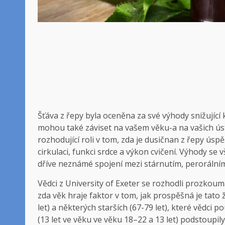
Šťáva z řepy byla oceněna za své výhody snižující 
mohou také záviset na vašem věku-a na vašich ústec
rozhodující roli v tom, zda je dusičnan z řepy ús
cirkulaci, funkci srdce a výkon cvičení. Výhody se v
dříve neznámé spojení mezi stárnutím, peroráln
Vědci z University of Exeter se rozhodli prozkou
zda věk hraje faktor v tom, jak prospěšná je tato ž
let) a některých starších (67-79 let), které vědci
(13 let ve věku ve věku 18–22 a 13 let) podstoupil