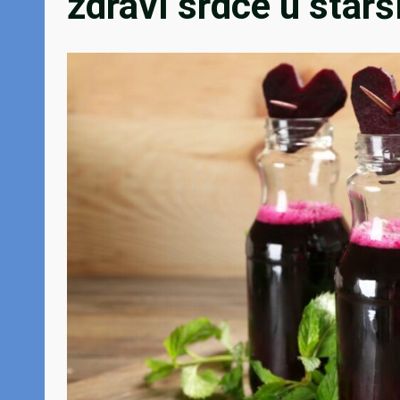
zdraví srdce u star