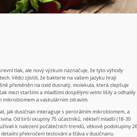
krevní tlak, ale nový výzkum naznačuje, že tyto výhody
h. Vědci zjistili, že bakterie na vašem jazyku hrají
pěšně přeměněn na oxid dusnatý, molekula, která zlepšuje
šak mezi staršími a mladšími dospělými velmi lišily a odhalily
ím mikrobiomem a vaskulárním zdravím.
mat, jak dusičnan interaguje s perorálním mikrobiomem, a
ivina. Od širší skupiny 75 účastníků, někteří mladší (18-30
 používali k nalezení počátečních trendů, věkově podskupiny 2
y detailní překročení testování a šťáva v dusičnanu