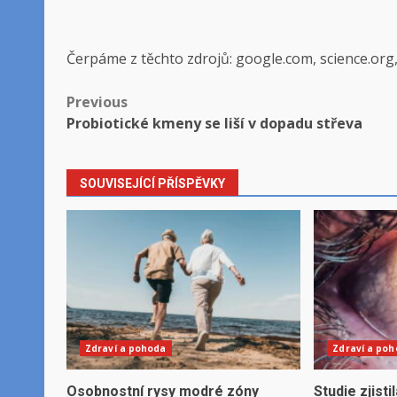
Čerpáme z těchto zdrojů: google.com, science.org
Post
Previous
Probiotické kmeny se liší v dopadu střeva
navigation
SOUVISEJÍCÍ PŘÍSPĚVKY
Zdraví a pohoda
Zdraví a po
Osobnostní rysy modré zóny
Studie zjisti