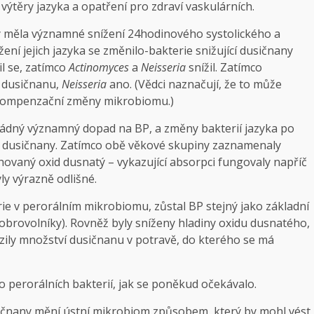
ýtěry jazyka a opatření pro zdraví vaskulárních.
ťávy měla významné snížení 24hodinového systolického a
žení jejich jazyka se změnilo-bakterie snižující dusičnany
il se, zatímco
Actinomyces
a
Neisseria
snížil. Zatímco
 dusičnanu,
Neisseria
ano. (Vědci naznačují, že to může
o kompenzační změny mikrobiomu.)
l žádný významný dopad na BP, a změny bakterií jazyka po
í dusičnany. Zatímco obě věkové skupiny zaznamenaly
ovaný oxid dusnatý – vykazující absorpci fungovaly napříč
y výrazně odlišné.
rie v perorálním mikrobiomu, zůstal BP stejný jako základní
 dobrovolníky). Rovněž byly sníženy hladiny oxidu dusnatého,
ezily množství dusičnanu v potravě, do kterého se má
 perorálních bakterií, jak se poněkud očekávalo.
sičnany mění ústní mikrobiom způsobem, který by mohl vést