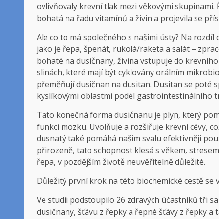
ovlivňovaly krevní tlak mezi věkovými skupinami. 
bohatá na řadu vitamínů a živin a projevila se pří
Ale co to má společného s našimi ústy? Na rozdíl 
jako je řepa, špenát, rukolá/raketa a salát – zpra
bohaté na dusičnany, živina vstupuje do krevního 
slinách, které mají být cyklovány orálním mikrob
přeměňují dusičnan na dusitan. Dusitan se poté 
kyslíkovými oblastmi podél gastrointestinálního t
Tato konečná forma dusičnanu je plyn, který pomá
funkci mozku. Uvolňuje a rozšiřuje krevní cévy, c
dusnatý také pomáhá našim svalu efektivněji použ
přirozeně, tato schopnost klesá s věkem, stresem 
řepa, v pozdějším životě neuvěřitelně důležité.
Důležitý první krok na této biochemické cestě se
Ve studii podstoupilo 26 zdravých účastníků tři s
dusičnany, šťávu z řepky a řepné šťávy z řepky a t