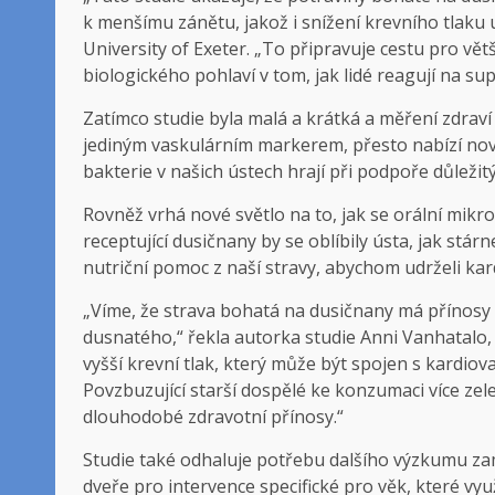
k menšímu zánětu, jakož i snížení krevního tlaku u
University of Exeter. „To připravuje cestu pro vět
biologického pohlaví v tom, jak lidé reagují na s
Zatímco studie byla malá a krátká a měření zdrav
jediným vaskulárním markerem, přesto nabízí nov
bakterie v našich ústech hrají při podpoře důležit
Rovněž vrhá nové světlo na to, jak se orální mikr
receptující dusičnany by se oblíbily ústa, jak st
nutriční pomoc z naší stravy, abychom udrželi kard
„Víme, že strava bohatá na dusičnany má přínosy p
dusnatého,“ řekla autorka studie Anni Vanhatalo, 
vyšší krevní tlak, který může být spojen s kardiov
Povzbuzující starší dospělé ke konzumaci více z
dlouhodobé zdravotní přínosy.“
Studie také odhaluje potřebu dalšího výzkumu zam
dveře pro intervence specifické pro věk, které vy