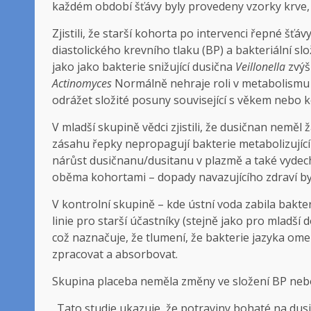
každém období šťávy byly provedeny vzorky krve, v
Zjistili, že starší kohorta po intervenci řepné š
diastolického krevního tlaku (BP) a bakteriální slo
jako jako bakterie snižující dusična
Veillonella
zvýš
Actinomyces
Normálně nehraje roli v metabolismu
odrážet složité posuny související s věkem neb
V mladší skupině vědci zjistili, že dusičnan nemě
zásahu řepky nepropagují bakterie metabolizujíc
nárůst dusičnanu/dusitanu v plazmě a také vydech
oběma kohortami – dopady navazujícího zdraví byl
V kontrolní skupině – kde ústní voda zabila bakte
linie pro starší účastníky (stejně jako pro mladší
což naznačuje, že tlumení, že bakterie jazyka om
zpracovat a absorbovat.
Skupina placeba neměla změny ve složení BP nebo
„Tato studie ukazuje, že potraviny bohaté na du