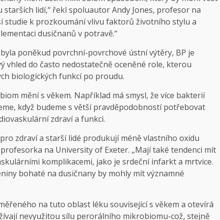
 starších lidí,“ řekl spoluautor Andy Jones, profesor na
ší studie k prozkoumání vlivu faktorů životního stylu a
uplementaci dusičnanů v potravě.“
í byla poněkud povrchní-povrchové ústní výtěry, BP je
ý vhled do často nedostatečně oceněné role, kterou
ých biologických funkcí po proudu.
obiom mění s věkem. Například má smysl, že více bakterií
árneme, když budeme s větší pravděpodobností potřebovat
iovaskulární zdraví a funkci.
ro zdraví a starší lidé produkují méně vlastního oxidu
profesorka na University of Exeter. „Mají také tendenci mít
askulárními komplikacemi, jako je srdeční infarkt a mrtvice.
eleniny bohaté na dusičnany by mohly mít významné
ěřeného na tuto oblast léku související s věkem a otevírá
užívají nevyužitou sílu perorálního mikrobiomu-což, stejně