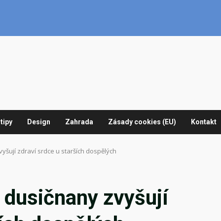
tipy
Design
Zahrada
Zásady cookies (EU)
Kontakt
yšují zdraví srdce u starších dospělých
 dusičnany zvyšují