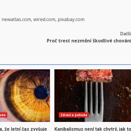
, newatlas.com, wired.com, pixabay.com
Dalš
Proč trest nezmění škodlivé chován
hoda
Zdraví a pohoda
la, že letní čas zvyšuje
Kanibalismus není tak chytrý, jak t