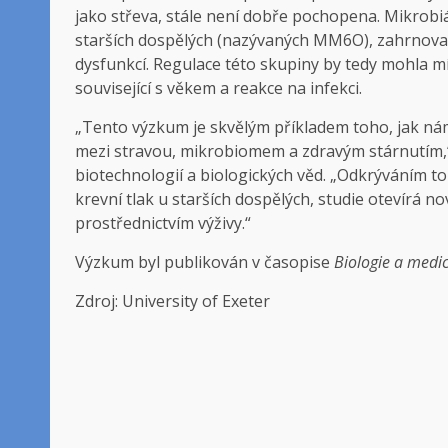
jako střeva, stále není dobře pochopena. Mikrobiá
starších dospělých (nazývaných MM6O), zahrnoval
dysfunkcí. Regulace této skupiny by tedy mohla m
související s věkem a reakce na infekci.
„Tento výzkum je skvělým příkladem toho, jak n
mezi stravou, mikrobiomem a zdravým stárnutím,“
biotechnologií a biologických věd. „Odkrýváním to
krevní tlak u starších dospělých, studie otevírá no
prostřednictvím výživy.“
Výzkum byl publikován v časopise
Biologie a medic
Zdroj: University of Exeter