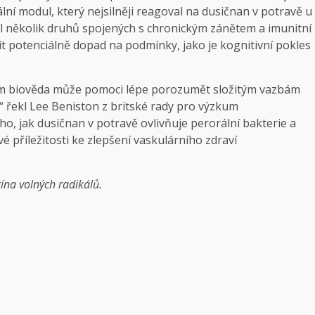
lní modul, který nejsilněji reagoval na dusičnan v potravě u
 několik druhů spojených s chronickým zánětem a imunitní
ít potenciálně dopad na podmínky, jako je kognitivní pokles
ám biověda může pomoci lépe porozumět složitým vazbám
 řekl Lee Beniston z britské rady pro výzkum
ho, jak dusičnan v potravě ovlivňuje perorální bakterie a
vé příležitosti ke zlepšení vaskulárního zdraví
ína volných radikálů
.