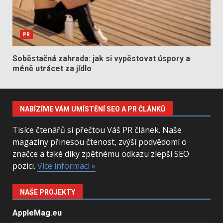
PR
Soběstačná zahrada: jak si vypěstovat úspory a
méně utrácet za jídlo
NABÍZÍME VÁM UMÍSTĚNÍ SEO A PR ČLÁNKŮ
Tisíce čtenářů si přečtou Váš PR článek. Naše
magazíny přinesou čtenost, zvýší podvědomí o
značce a také díky zpětnému odkazu zlepší SEO
pozici.
Více informací »
NAŠE PROJEKTY
AppleMag.eu