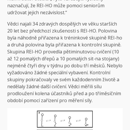
naznačují, že REI-HO může pomoci seniorům
udržovat jejich nezávislost.“
Vědci najali 34 zdravých dospělých ve věku starších
20 let bez předchozí zkušenosti s REI-HO. Polovina
byla náhodně přiřazena k tréninkové skupině REI-ho
a druhá polovina byla přiřazena k kontrolní skupině.
Skupina REI-HO provedla pětiminutovou cvičení (10
až 12 pomalých dřepů a 10 pomalých sit-na stojany)
nejméně čtyři dny v týdnu po dobu tří měsíců. Nebylo
vyžadováno žádné speciální vybavení. Kontrolní
skupiny pokračovaly ve svém každodenním životě a
nedělaly žádné další cvičení. Vědci měřili sílu
prodloužení kolena účastníků před a po tříměsíčním
období pomocí zařízení pro měření síly.