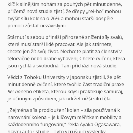
klíč k silnějším nohám za pouhých pět minut denně,
přičemž nová studie zjistí, že dřepy „rei-ho“ mohou
zvýšit sílu kolena o 26% a mohou starší dospělé
pomoci zůstat nezávislými.
Stárnutí s sebou přináší přirozené snížení síly svalů,
které musí starší lidé pracovat. Ale jak stárnete,
chcete jen žít svůj život. Nechcete platit za členství v
tělocvičně nebo drahé vybavení; Chcete cvičení, která
jsou rychlá a svobodná. Tam přichází nová studie.
Vědci z Tohoku University v Japonsku zjistili, že pět
minut denně cvičení, které tvořilo část tradiční praxe
Rei-ho
nebo etiketa, kterou kdysi praktikuje samuraj,
je účinným způsobem, jak udržet nižší sílu těla.
„Zejména síla prodloužení kolen – síla používaná k
narovnání kolena – je klíčovým měřítkem mobility a
každodenního fungování,“ řekla Ayaka Ogasawara,
hlavní autor studie. „Tyto vzrušující výsledky