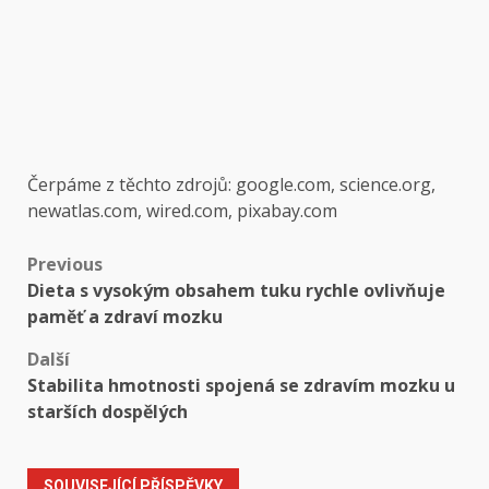
Čerpáme z těchto zdrojů: google.com, science.org,
newatlas.com, wired.com, pixabay.com
Post
Previous
Dieta s vysokým obsahem tuku rychle ovlivňuje
navigation
paměť a zdraví mozku
Další
Stabilita hmotnosti spojená se zdravím mozku u
starších dospělých
SOUVISEJÍCÍ PŘÍSPĚVKY