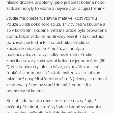
hlásilo drobné problémy, jako je bolest kolena nebo
zad, ale nebyly to vážné a nejvíce pokračující trénink.
Studie má omezení. Hlavně malá velikost vzorku.
Pouze 30 lidí dokončilo soud, 14 v cvičební skupině a
16 v kontrolní skupině. Většina praxe byla prováděna
doma, takže vědci nemohli vždy ověřit, zda účastníci
používali perfektní RE-ho techniku. Studie se
zúčastnilo více žen než mužů, ale analýza
naznačovala, že to výsledky nezkrotilo. Studie
změřila pouze prodloužení kolena v jednom úhlu (90
°). Nezkoušelo rychlost chůze, rovnováhu ani jiné
funkční schopnosti. Účastníci byli zdraví, relativně
mladí než dospělí středního věku. Výsledky se nemusí
vztahovat přímo na starší dospělé nebo lidi s
podmínkami kolena.
Bez ohledu na tato omezení studie naznačuje, že
cvičení pět minut, které vyžaduje žádné vybavení a
lze snadno začlenit do každodenního života, je