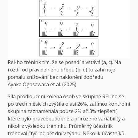
Rei-ho trénink tím, že se posadí a vstává (a, c). Na
rozdíl od pravidelného dřepu (b, d) to zahrnuje
pomalu snižování bez naklonění dopředu
Ayaka Ogasawara et al. (2025)
Síla prodloužení kolena osob ve skupině REI-ho se
po třech měsících zvýšila o asi 26%, zatímco kontrolní
skupina zaznamenala pouze 2% až 3% zlepšení,
které bylo pravděpodobně z přirozené variability a
nikoli z výsledku tréninku. Průměrný účastník
trénoval čtyři až pět dní v týdnu. Několik účastníků