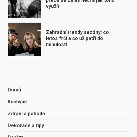
práce se zelení léčí a jak toho
využít
Zahradní trendy sezóny: co
letos frčí a co už patří do
minulosti
Domů
Kuchyně
Zdraví a pohoda
Dekorace a tipy