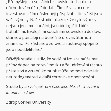
„Přemýšlejte o sociálních souvislostech jako o
důchodovém účtu,“ dodal. „Čím dříve začnete
investovat a čím důsledněji přispíváte, tím větší jsou
vaše výnosy. Naše studie ukazuje, že tyto výnosy
nejsou jen emocionální; jsou biologičtí. Lidé s
bohatšími, trvalejšími sociálními souvislosti doslova
stárnou pomaleji na buněčné úrovni. Stárnutí
znamená, že zůstanou zdravé a zůstávají spojené –
jsou neoddělitelné.“
Dřívější studie zjistily, že sociální izolace může mít
přímý dopad na zdraví mozku a že udržování těchto
přátelství a vztahů komunit může pomoci odvrátit
neurodegeneraci a další chronické onemocnění.
Studie byla zveřejněna v časopise
Mozek, chování a
imunita – zdraví
.
Zdroj: Cornell University