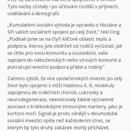
Tyto vazby zůstaly i po účtování rozdílů v příjmech,
vzdělávání a demografii.
„Kumulativní sociální výhoda je opravdu o hloubce a
šíři vašich sociálních spojení po celý život,“ řekl Ong.
„Podívali jsme se na čtyři klíčové oblasti: teplo a
podpora, kterou jste obdrželi od rodičů vyrůstali, jak
se cítíte pro svou komunitu a sousedství, vaše
zapojení do náboženských nebo vírových komunit a
pokračující emoční podpora přátel a rodiny.“
Zatímco zjistili, že více společenských investic po celý
život bylo spojeno s nižší hladinou IL-6, molekuly
zapojenou do srdečních chorob, cukrovky a
neurodegenerace, neexistovaly žádné významné
asociace s krátkodobými stresovými markery, jako je
kortizol moči. Signál je proto silnější v dlouhodobé
sociální investici spíše než každodenní stres, se
kterým by tyto druhy zakázek mohly přicházet.