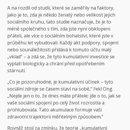
A na rozdíl od studií, které se zaměřily na faktory,
jako je to, zda je někdo ženatý nebo velikost jejich
sociálního kruhu, tato studie naznačuje, že je to
méně společného s tím, zda jste nyní obklopeni
přáteli, ale více o sociálním bohatství, které jste v
průběhu let vybudovali. Každý akt podpory, spojení
nebo sounáležitosti přidává k tomuto účtu malý
„vklad“ – a zdá se, že tyto kumulativní investice se
vyplatí biologicky a chrání před opotřebením
stárnutí.
„Co je pozoruhodné, je kumulativní účinek – tyto
sociální zdroje se časem staví na sobě,“ řekl Ong.
„Nejde jen o to, že dnes máte přátele; jde o to, jak se
vaše sociální spojení po celý život rozrostla a
prohlubovala. Tato akumulace formuje vaši
zdravotní trajektorii měřitelným způsobem.“
Rovněž stojí za zmínku, že teorie „kumulativní