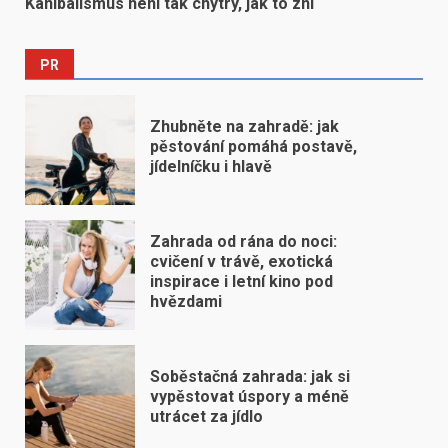
Kanibalismus není tak chytrý, jak to zní
PR
Zhubněte na zahradě: jak
pěstování pomáhá postavě,
jídelníčku i hlavě
Zahrada od rána do noci:
cvičení v trávě, exotická
inspirace i letní kino pod
hvězdami
Soběstačná zahrada: jak si
vypěstovat úspory a méně
utrácet za jídlo