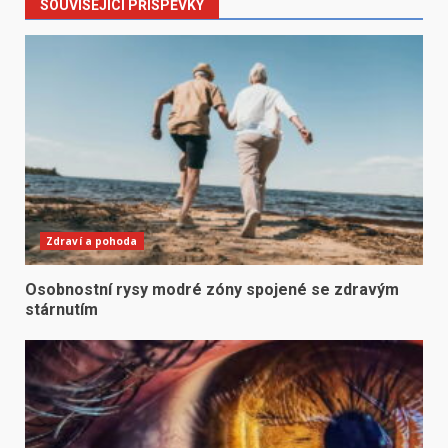
SOUVISEJÍCÍ PŘÍSPĚVKY
Zdraví a pohoda
Osobnostní rysy modré zóny spojené se zdravým
stárnutím