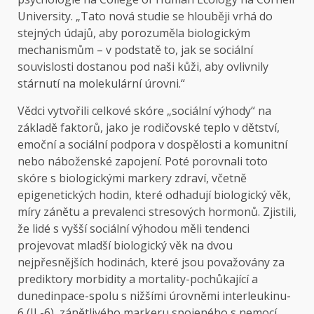
University. „Tato nová studie se hlouběji vrhá do
stejných údajů, aby porozuměla biologickým
mechanismům – v podstatě to, jak se sociální
souvislosti dostanou pod naši kůži, aby ovlivnily
stárnutí na molekulární úrovni.“
Vědci vytvořili celkové skóre „sociální výhody“ na
základě faktorů, jako je rodičovské teplo v dětství,
emoční a sociální podpora v dospělosti a komunitní
nebo náboženské zapojení. Poté porovnali toto
skóre s biologickými markery zdraví, včetně
epigenetických hodin, které odhadují biologický věk,
míry zánětu a prevalenci stresových hormonů. Zjistili,
že lidé s vyšší sociální výhodou měli tendenci
projevovat mladší biologický věk na dvou
nejpřesnějších hodinách, které jsou považovány za
prediktory morbidity a mortality-pochůkající a
dunedinpace-spolu s nižšími úrovněmi interleukinu-
6 (IL-6), zánětlivého markeru spojeného s nemocí.