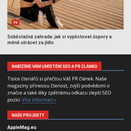
PR
Soběstačná zahrada: jak si vypěstovat úspory a
méně utrácet za jídlo
NABÍZÍME VÁM UMÍSTĚNÍ SEO A PR ČLÁNKŮ
Tisíce čtenářů si přečtou Váš PR článek. Naše
magazíny přinesou čtenost, zvýší podvědomí o
značce a také díky zpětnému odkazu zlepší SEO
pozici.
Více informací »
NAŠE PROJEKTY
AppleMag.eu