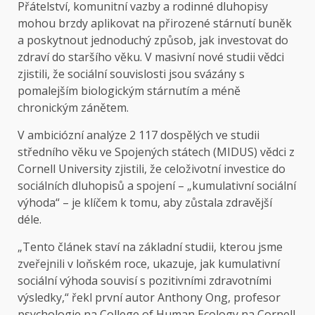
Přátelství, komunitní vazby a rodinné dluhopisy
mohou brzdy aplikovat na přirozené stárnutí buněk
a poskytnout jednoduchý způsob, jak investovat do
zdraví do staršího věku. V masivní nové studii vědci
zjistili, že sociální souvislosti jsou svázány s
pomalejším biologickým stárnutím a méně
chronickým zánětem.
V ambiciózní analýze 2 117 dospělých ve studii
středního věku ve Spojených státech (MIDUS) vědci z
Cornell University zjistili, že celoživotní investice do
sociálních dluhopisů a spojení – „kumulativní sociální
výhoda“ – je klíčem k tomu, aby zůstala zdravější
déle.
„Tento článek staví na základní studii, kterou jsme
zveřejnili v loňském roce, ukazuje, jak kumulativní
sociální výhoda souvisí s pozitivními zdravotními
výsledky,“ řekl první autor Anthony Ong, profesor
psychologie na College of Human Ecology na Cornell