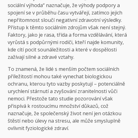
sociální výhoda“ naznačuje, že výhody podpory a
spojení se v průběhu času vytvářejí, zatímco jejich
nepřítomnost sloučí negativní zdravotní výsledky.
Přístup k těmto sociálním zdrojům však není stejný.
Faktory, jako je rasa, třída a forma vzdělávání, která
vyrůstá s podpůrnými rodiči, kteří najde komunity,
kde cítí pocit sounáležitosti a které v dospělosti
zažívají silné a zdravé vztahy.
To znamená, že lidé s menším počtem sociálních
příležitostí mohou také vynechat biologickou
ochranu, kterou tyto vazby poskytují – potenciálně
urychlení stárnutí a zvyšování zranitelnosti vůči
nemoci. Přestože tato studie pozorování však
přispívá k rostoucímu množství důkazů, což
naznačuje, že společenský život není jen otázkou
štěstí nebo úlevy na stresu, ale může smysluplně
ovlivnit fyziologické zdraví.