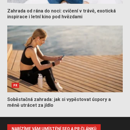
Zahrada od rána do noci: cvičení v trávě, exotická
inspirace i letní kino pod hvězdami
PR
Soběstačná zahrada: jak si vypěstovat úspory a
méně utrácet za jídlo
NABÍZÍME VÁM UMÍSTĚNÍ SEO A PR ČLÁNKŮ