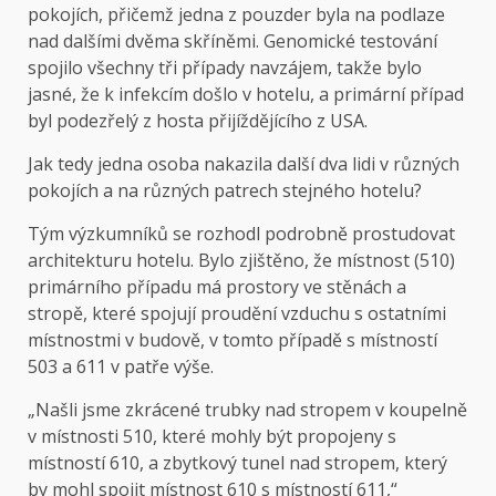
pokojích, přičemž jedna z pouzder byla na podlaze
nad dalšími dvěma skříněmi. Genomické testování
spojilo všechny tři případy navzájem, takže bylo
jasné, že k infekcím došlo v hotelu, a primární případ
byl podezřelý z hosta přijíždějícího z USA.
Jak tedy jedna osoba nakazila další dva lidi v různých
pokojích a na různých patrech stejného hotelu?
Tým výzkumníků se rozhodl podrobně prostudovat
architekturu hotelu. Bylo zjištěno, že místnost (510)
primárního případu má prostory ve stěnách a
stropě, které spojují proudění vzduchu s ostatními
místnostmi v budově, v tomto případě s místností
503 a 611 v patře výše.
„Našli jsme zkrácené trubky nad stropem v koupelně
v místnosti 510, které mohly být propojeny s
místností 610, a zbytkový tunel nad stropem, který
by mohl spojit místnost 610 s místností 611,“