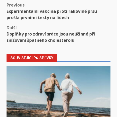
Post
Previous
Experimentální vakcína proti rakovině prsu
navigation
prošla prvními testy na lidech
Další
Doplňky pro zdraví srdce jsou neúčinné při
snižování špatného cholesterolu
SOUVISEJÍCÍ PŘÍSPĚVKY