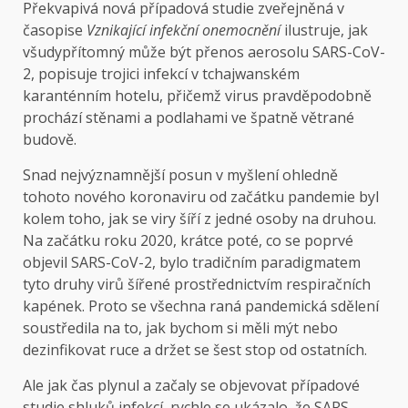
Překvapivá nová případová studie zveřejněná v
časopise
Vznikající infekční onemocnění
ilustruje, jak
všudypřítomný může být přenos aerosolu SARS-CoV-
2, popisuje trojici infekcí v tchajwanském
karanténním hotelu, přičemž virus pravděpodobně
prochází stěnami a podlahami ve špatně větrané
budově.
Snad nejvýznamnější posun v myšlení ohledně
tohoto nového koronaviru od začátku pandemie byl
kolem toho, jak se viry šíří z jedné osoby na druhou.
Na začátku roku 2020, krátce poté, co se poprvé
objevil SARS-CoV-2, bylo tradičním paradigmatem
tyto druhy virů šířené prostřednictvím respiračních
kapének. Proto se všechna raná pandemická sdělení
soustředila na to, jak bychom si měli mýt nebo
dezinfikovat ruce a držet se šest stop od ostatních.
Ale jak čas plynul a začaly se objevovat případové
studie shluků infekcí, rychle se ukázalo, že SARS-