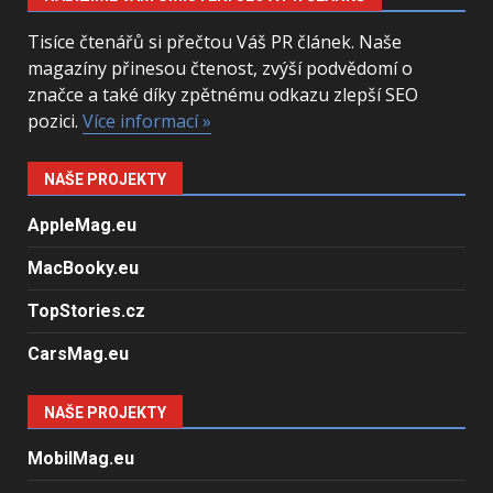
Tisíce čtenářů si přečtou Váš PR článek. Naše
magazíny přinesou čtenost, zvýší podvědomí o
značce a také díky zpětnému odkazu zlepší SEO
pozici.
Více informací »
NAŠE PROJEKTY
AppleMag.eu
MacBooky.eu
TopStories.cz
CarsMag.eu
NAŠE PROJEKTY
MobilMag.eu