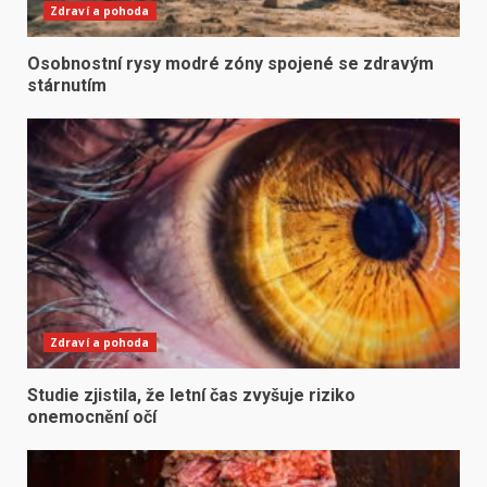
Zdraví a pohoda
Osobnostní rysy modré zóny spojené se zdravým
stárnutím
Zdraví a pohoda
Studie zjistila, že letní čas zvyšuje riziko
onemocnění očí