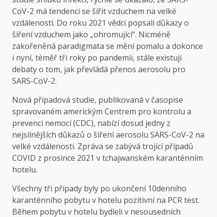
CoV-2 má tendenci se šířit vzduchem na velké
vzdálenosti. Do roku 2021 vědci popsali důkazy o
šíření vzduchem jako „ohromující“. Nicméně
zakořeněná paradigmata se mění pomalu a dokonce
i nyní, téměř tři roky po pandemii, stále existují
debaty o tom, jak převládá přenos aerosolu pro
SARS-CoV-2.
Nová případová studie, publikovaná v časopise
spravovaném americkým Centrem pro kontrolu a
prevenci nemocí (CDC), nabízí dosud jedny z
nejsilnějších důkazů o šíření aerosolu SARS-CoV-2 na
velké vzdálenosti. Zpráva se zabývá trojicí případů
COVID z prosince 2021 v tchajwanském karanténním
hotelu.
Všechny tři případy byly po ukončení 10denního
karanténního pobytu v hotelu pozitivní na PCR test.
Během pobytu v hotelu bydleli v nesousedních