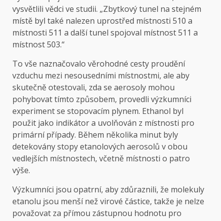
vysvětlili vědci ve studii. „Zbytkový tunel na stejném
místě byl také nalezen uprostřed místnosti 510 a
místnosti 511 a další tunel spojoval místnost 511 a
místnost 503.“
To vše naznačovalo věrohodné cesty proudění
vzduchu mezi nesousedními místnostmi, ale aby
skutečně otestovali, zda se aerosoly mohou
pohybovat tímto způsobem, provedli výzkumníci
experiment se stopovacím plynem. Ethanol byl
použit jako indikátor a uvolňován z místnosti pro
primární případy. Během několika minut byly
detekovány stopy etanolových aerosolů v obou
vedlejších místnostech, včetně místnosti o patro
výše.
Výzkumníci jsou opatrní, aby zdůraznili, že molekuly
etanolu jsou menší než virové částice, takže je nelze
považovat za přímou zástupnou hodnotu pro