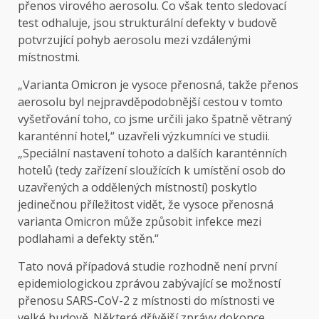
přenos virového aerosolu. Co však tento sledovací
test odhaluje, jsou strukturální defekty v budově
potvrzující pohyb aerosolu mezi vzdálenými
místnostmi.
„Varianta Omicron je vysoce přenosná, takže přenos
aerosolu byl nejpravděpodobnější cestou v tomto
vyšetřování toho, co jsme určili jako špatně větraný
karanténní hotel,“ uzavřeli výzkumníci ve studii.
„Speciální nastavení tohoto a dalších karanténních
hotelů (tedy zařízení sloužících k umístění osob do
uzavřených a oddělených místností) poskytlo
jedinečnou příležitost vidět, že vysoce přenosná
varianta Omicron může způsobit infekce mezi
podlahami a defekty stěn.“
Tato nová případová studie rozhodně není první
epidemiologickou zprávou zabývající se možností
přenosu SARS-CoV-2 z místnosti do místnosti ve
velké budově. Některé dřívější zprávy dokonce