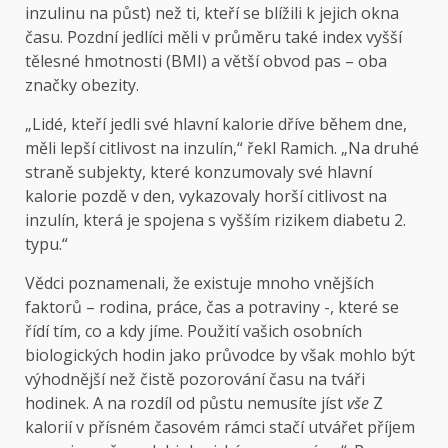
inzulinu na půst) než ti, kteří se blížili k jejich okna
času. Pozdní jedlíci měli v průměru také index vyšší
tělesné hmotnosti (BMI) a větší obvod pas – oba
značky obezity.
„Lidé, kteří jedli své hlavní kalorie dříve během dne,
měli lepší citlivost na inzulín,“ řekl Ramich. „Na druhé
straně subjekty, které konzumovaly své hlavní
kalorie pozdě v den, vykazovaly horší citlivost na
inzulín, která je spojena s vyšším rizikem diabetu 2.
typu.“
Vědci poznamenali, že existuje mnoho vnějších
faktorů – rodina, práce, čas a potraviny -, které se
řídí tím, co a kdy jíme. Použití vašich osobních
biologických hodin jako průvodce by však mohlo být
výhodnější než čistě pozorování času na tváři
hodinek. A na rozdíl od půstu nemusíte jíst
vše
Z
kalorií v přísném časovém rámci stačí utvářet příjem