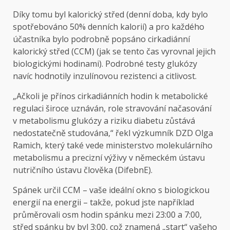
Díky tomu byl kalorický střed (denní doba, kdy bylo
spotřebováno 50% denních kalorií) a pro každého
účastníka bylo podrobně popsáno cirkadiánní
kalorický střed (CCM) (jak se tento čas vyrovnal jejich
biologickými hodinami). Podrobné testy glukózy
navíc hodnotily inzulínovou rezistenci a citlivost.
„Ačkoli je přínos cirkadiánních hodin k metabolické
regulaci široce uznáván, role stravování načasování
v metabolismu glukózy a riziku diabetu zůstává
nedostatečně studována,“ řekl výzkumník DZD Olga
Ramich, který také vede ministerstvo molekulárního
metabolismu a precizní výživy v německém ústavu
nutričního ústavu člověka (DifebnE).
Spánek určil CCM – vaše ideální okno s biologickou
energií na energii – takže, pokud jste například
průměrovali osm hodin spánku mezi 23:00 a 7:00,
střed spánku by byl 3:00, což znamená „start“ vašeho