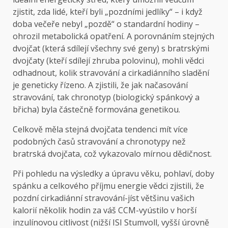
zjistit, zda lidé, kteří byli „pozdními jedlíky“ – i když
doba večeře nebyl „pozdě“ o standardní hodiny –
ohrozil metabolická opatření. A porovnáním stejných
dvojčat (která sdílejí všechny své geny) s bratrskými
dvojčaty (kteří sdílejí zhruba polovinu), mohli vědci
odhadnout, kolik stravování a cirkadiánního sladění
je geneticky řízeno. A zjistili, že jak načasování
stravování, tak chronotyp (biologický spánkový a
břicha) byla částečně formována genetikou.
Celkově měla stejná dvojčata tendenci mít více
podobných časů stravování a chronotypy než
bratrská dvojčata, což vykazovalo mírnou dědičnost.
Při pohledu na výsledky a úpravu věku, pohlaví, doby
spánku a celkového příjmu energie vědci zjistili, že
pozdní cirkadiánní stravování-jíst většinu vašich
kalorií několik hodin za váš CCM-vyústilo v horší
inzulínovou citlivost (nižší ISI Stumvoll, vyšší úrovně