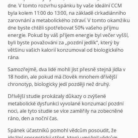
dne. V tomto rozvrhu spánku by vaše ideální CCM
byla kolem 11:00 do 13:00, na základě cirkadiánního
zarovnání a metabolického zdraví. V tomto okamžiku
dne byste chtěli spotřebovat 50% vašeho příjmu
energie. Pokud by váš příjem energie byl večer vyšší,
byli byste považováni za „pozdní jedlík“, který by
většinu vašich kalorií konzumoval od biologického
rána.
Samozřejmě, dva lidé mohli jíst přesně stejná jídla v
18 hodin, ale pokud má člověk mnohem dřívější
chronotyp, biologicky jedí později než druhý.
Dřívější studie prokázaly důkazy o zvýšené
metabolické dysfunkci vyvolané konzumací pozdní
noci, ale tyto studie se více zaměřily na zobecněné
ráno, den a noční čas.
Spánek účastníků pomohl vědcům posoudit, že
ideální energetický střed, který umožnil vědcům