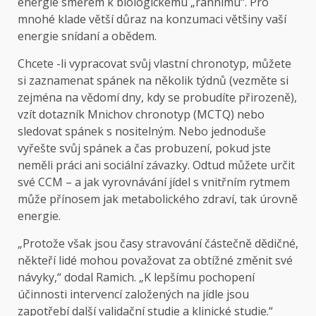
energie směrem k biologickému „rannímu“. Pro
mnohé klade větší důraz na konzumaci většiny vaší
energie snídaní a obědem.
Chcete -li vypracovat svůj vlastní chronotyp, můžete
si zaznamenat spánek na několik týdnů (vezměte si
zejména na vědomí dny, kdy se probudíte přirozeně),
vzít dotazník Mnichov chronotyp (MCTQ) nebo
sledovat spánek s nositelným. Nebo jednoduše
vyřešte svůj spánek a čas probuzení, pokud jste
neměli práci ani sociální závazky. Odtud můžete určit
své CCM – a jak vyrovnávání jídel s vnitřním rytmem
může přínosem jak metabolického zdraví, tak úrovně
energie.
„Protože však jsou časy stravování částečně dědičné,
někteří lidé mohou považovat za obtížné změnit své
návyky,“ dodal Ramich. „K lepšímu pochopení
účinnosti intervencí založených na jídle jsou
zapotřebí další validační studie a klinické studie.“