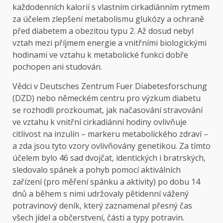
každodenních kalorií s vlastním cirkadiánním rytmem
za účelem zlepšení metabolismu glukózy a ochraně
před diabetem a obezitou typu 2. Až dosud nebyl
vztah mezi příjmem energie a vnitřními biologickými
hodinami ve vztahu k metabolické funkci dobře
pochopen ani studován.
Vědci v Deutsches Zentrum Fuer Diabetesforschung
(DZD) nebo německém centru pro výzkum diabetu
se rozhodli prozkoumat, jak načasování stravování
ve vztahu k vnitřní cirkadiánní hodiny ovlivňuje
citlivost na inzulín – markeru metabolického zdraví –
a zda jsou tyto vzory ovlivňovány genetikou. Za tímto
účelem bylo 46 sad dvojčat, identických i bratrských,
sledovalo spánek a pohyb pomocí aktiválních
zařízení (pro měření spánku a aktivity) po dobu 14
dnů a během s nimi udržovaly pětidenní vážený
potravinový deník, který zaznamenal přesný čas
všech jídel a občerstvení, části a typy potravin.