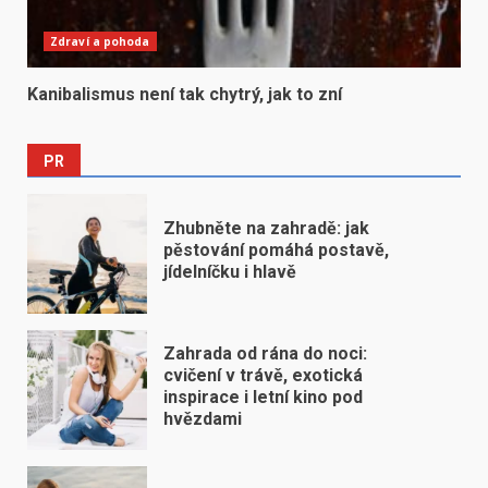
Zdraví a pohoda
Kanibalismus není tak chytrý, jak to zní
PR
Zhubněte na zahradě: jak
pěstování pomáhá postavě,
jídelníčku i hlavě
Zahrada od rána do noci:
cvičení v trávě, exotická
inspirace i letní kino pod
hvězdami