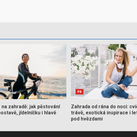
PR
na zahradě: jak pěstování
Zahrada od rána do noci: cvi
stavě, jídelníčku i hlavě
trávě, exotická inspirace i le
pod hvězdami