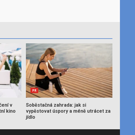
PR
čení v
Soběstačná zahrada: jak si
tní kino
vypěstovat úspory a méně utrácet za
jídlo