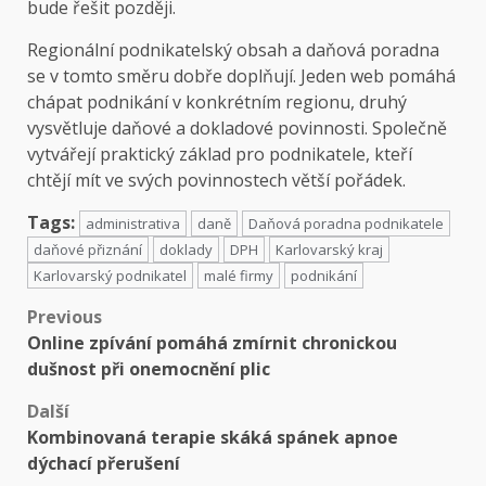
bude řešit později.
Regionální podnikatelský obsah a daňová poradna
se v tomto směru dobře doplňují. Jeden web pomáhá
chápat podnikání v konkrétním regionu, druhý
vysvětluje daňové a dokladové povinnosti. Společně
vytvářejí praktický základ pro podnikatele, kteří
chtějí mít ve svých povinnostech větší pořádek.
Tags:
administrativa
daně
Daňová poradna podnikatele
daňové přiznání
doklady
DPH
Karlovarský kraj
Karlovarský podnikatel
malé firmy
podnikání
Post
Previous
Online zpívání pomáhá zmírnit chronickou
navigation
dušnost při onemocnění plic
Další
Kombinovaná terapie skáká spánek apnoe
dýchací přerušení