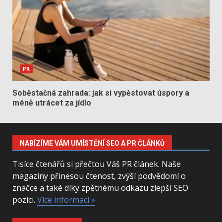
PR
Soběstačná zahrada: jak si vypěstovat úspory a
méně utrácet za jídlo
NABÍZÍME VÁM UMÍSTĚNÍ SEO A PR ČLÁNKŮ
Tisíce čtenářů si přečtou Váš PR článek. Naše
magazíny přinesou čtenost, zvýší podvědomí o
značce a také díky zpětnému odkazu zlepší SEO
pozici.
Více informací »