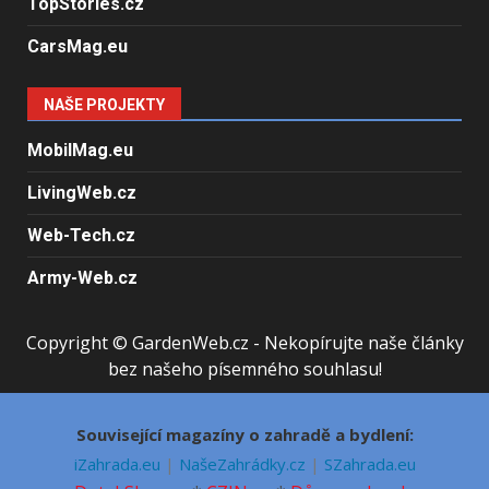
TopStories.cz
CarsMag.eu
NAŠE PROJEKTY
MobilMag.eu
LivingWeb.cz
Web-Tech.cz
Army-Web.cz
Copyright © GardenWeb.cz - Nekopírujte naše články
bez našeho písemného souhlasu!
Související magazíny o zahradě a bydlení:
iZahrada.eu
|
NašeZahrádky.cz
|
SZahrada.eu