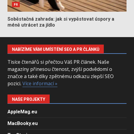
PR
Soběstačná zahrada: jak si vypěstovat úspory a
méně utrácet za jídlo
NABÍZÍME VÁM UMÍSTĚNÍ SEO A PR ČLÁNKŮ
Tisíce čtenářů si přečtou Váš PR článek. Naše
magazíny přinesou čtenost, zvýší podvědomí o
značce a také díky zpětnému odkazu zlepší SEO
pozici.
Více informací »
NAŠE PROJEKTY
AppleMag.eu
MacBooky.eu