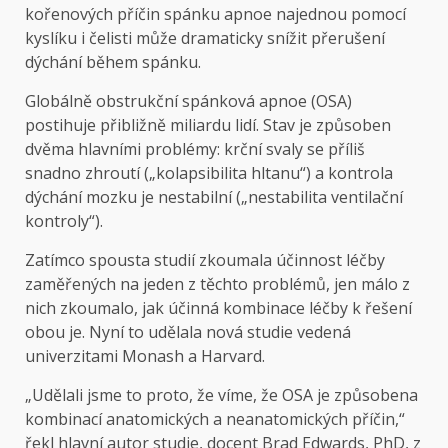
kořenových příčin spánku apnoe najednou pomocí
kyslíku i čelisti může dramaticky snížit přerušení
dýchání během spánku.
Globálně obstrukční spánková apnoe (OSA)
postihuje přibližně miliardu lidí. Stav je způsoben
dvěma hlavními problémy: krční svaly se příliš
snadno zhroutí („kolapsibilita hltanu“) a kontrola
dýchání mozku je nestabilní („nestabilita ventilační
kontroly“).
Zatímco spousta studií zkoumala účinnost léčby
zaměřených na jeden z těchto problémů, jen málo z
nich zkoumalo, jak účinná kombinace léčby k řešení
obou je. Nyní to udělala nová studie vedená
univerzitami Monash a Harvard.
„Udělali jsme to proto, že víme, že OSA je způsobena
kombinací anatomických a neanatomických příčin,“
řekl hlavní autor studie, docent Brad Edwards, PhD, z