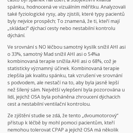
spánku, hodnocená ve vizuálním měřítku. Analyzovali
také fyziologické rysy, aby zjistili, které typy pacientů
byly nejvíce prospěch; To znamená, že ti, kteří mají
„skládací“ dýchací cesty nebo nestabilní kontrolu
dýchání.
Ve srovnání s NO léčbou samotný kyslík snížil AHI asi
o 33%, samotný Mad snížil AHI asi o 54%a
kombinovaná terapie snížila AHI asi o 68%, což je
statisticky významný účinek. Kombinovaná terapie
zlepšila jak kvalitu spánku, tak vzrušení ve srovnání
s podvodem, ale nestačí na to, aby byla jasně lepší
než šílený sám. Největší vylepšení byla pozorována u
lidí, jejichž OSA byla poháněna zhroucení dýchacích
cest a nestabilní ventilační kontrolou.
Ze zjištění studie se zdá, že tento „dvoumotorový“
přístup k léčbě by mohl pomoci pacientům, kteří
nemohou tolerovat CPAP a jejichž OSA má několik