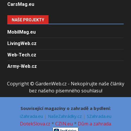
CarsMag.eu
NAŠE PROJEKTY
MobilMag.eu
LivingWeb.cz
Web-Tech.cz
Army-Web.cz
Copyright © GardenWeb.cz - Nekopírujte naše články
bez našeho písemného souhlasu!
Související magazíny o zahradě a bydlení:
iZahrada.eu
|
NašeZahrádky.cz
|
SZahrada.eu
DotekSlova.cz
*
CZIN.eu
*
Dům a zahrada