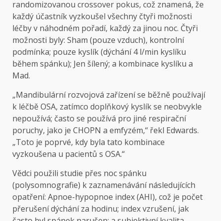
randomizovanou crossover pokus, což znamená, že
každý účastník vyzkoušel všechny čtyři možnosti
léčby v náhodném pořadí, každý za jinou noc. Čtyři
možnosti byly: Sham (pouze vzduch), kontrolní
podmínka; pouze kyslík (dýchání 4 l/min kyslíku
během spánku); Jen šílený; a kombinace kyslíku a
Mad.
„Mandibulární rozvojová zařízení se běžně používají
k léčbě OSA, zatímco doplňkový kyslík se neobvykle
nepoužívá; často se používá pro jiné respirační
poruchy, jako je CHOPN a emfyzém,“ řekl Edwards.
„Toto je poprvé, kdy byla tato kombinace
vyzkoušena u pacientů s OSA.“
Vědci použili studie přes noc spánku
(polysomnografie) k zaznamenávání následujících
opatření: Apnoe-hypopnoe index (AHI), což je počet
přerušení dýchání za hodinu; index vzrušení, jak
často byl spánek narušen; a subjektivní kvalita