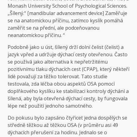
Monash University School of Psychological Sciences.
„Šílený.“ [mandibular advancement device] Zaměřuje
se na anatomickou příčinu, zatímco kyslík pomáhá
zaměřit se na přední, ale podceňovanou
neanatomickou příčinu. “
Podobně jako u úst, šílený drží dolní čelist (čelist) a
jazyk vpřed a udržuje dýchací cesty otevřenou. Často
se používá jako alternativa k nepřetržitému
pozitivnímu tlaku dýchacích cest (CPAP), který někteří
lidé považují za těžko tolerovat. Tato studie
testovala, zda léčba obou aspektů OSA pomocí
doplňkového kyslíku ke stabilizaci kontroly dýchání a
šílená, aby byla otevřená dýchací cesty, by fungovala
lépe než použití jednoho samotného.
Do pokusu bylo zapsáno čtyřicet jedna dospělých se
středně těžkou až těžkou OSA (v průměru asi 49
dýchacích přerušení za hodinu. Jednalo se o