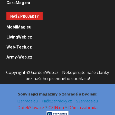
CarsMag.eu
NAŠE PROJEKTY
MobilMag.eu
LivingWeb.cz
Web-Tech.cz
Army-Web.cz
Copyright © GardenWeb.cz - Nekopírujte naše články
bez našeho písemného souhlasu!
Související magazíny o zahradě a bydlení:
iZahrada.eu
|
NašeZahrádky.cz
|
SZahrada.eu
DotekSlova.cz
*
CZIN.eu
*
Dům a zahrada