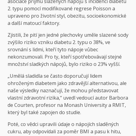
asociace příjmu slazených nápojů s incidencí diabetu
2. typu pomocí modifikované regrese Poisson a
upraveno pro životní styl, obezitu, socioekonomické
a další matoucí faktory.
Zjistili, že pití jen jedné plechovky uměle slazené sody
zvýšilo riziko vzniku diabetu 2. typu o 38%, ve
srovnání s lidmi, kteří tyto nápoje vůbec
nekonzumovali. Pro ty, kteří spotřebovávají stejné
množství sladkých nápojů, bylo riziko o 23% vyšší.
„Umělá sladidla se často doporučují lidem
ohroženým diabetem jako zdravější alternativou, ale
naše výsledky naznačují, že mohou představovat
vlastní zdravotní rizika,“ uvedl vedoucí autor Barbora
de Courten, profesor na Monash University a RMIT,
který byl také zapojen do studie.
Poté, co vědci upravili údaje o nápojích sladěných
cukru, aby odpovídali za poměr BMI a pasu k hitu,