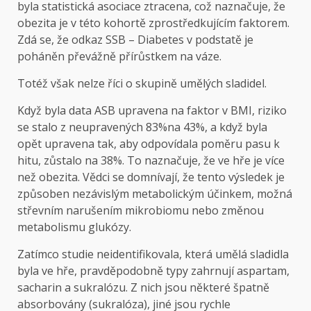
byla statistická asociace ztracena, což naznačuje, že
obezita je v této kohortě zprostředkujícím faktorem.
Zdá se, že odkaz SSB – Diabetes v podstatě je
poháněn převážně přírůstkem na váze.
Totéž však nelze říci o skupině umělých sladidel.
Když byla data ASB upravena na faktor v BMI, riziko
se stalo z neupravených 83%na 43%, a když byla
opět upravena tak, aby odpovídala poměru pasu k
hitu, zůstalo na 38%. To naznačuje, že ve hře je více
než obezita. Vědci se domnívají, že tento výsledek je
způsoben nezávislým metabolickým účinkem, možná
střevním narušením mikrobiomu nebo změnou
metabolismu glukózy.
Zatímco studie neidentifikovala, která umělá sladidla
byla ve hře, pravděpodobně typy zahrnují aspartam,
sacharin a sukralózu. Z nich jsou některé špatně
absorbovány (sukralóza), jiné jsou rychle