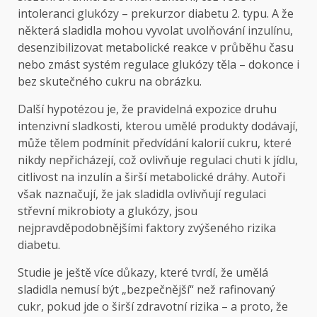
intoleranci glukózy – prekurzor diabetu 2. typu. A že
některá sladidla mohou vyvolat uvolňování inzulínu,
desenzibilizovat metabolické reakce v průběhu času
nebo zmást systém regulace glukózy těla – dokonce i
bez skutečného cukru na obrázku.
Další hypotézou je, že pravidelná expozice druhu
intenzivní sladkosti, kterou umělé produkty dodávají,
může tělem podmínit předvídání kalorií cukru, které
nikdy nepřicházejí, což ovlivňuje regulaci chuti k jídlu,
citlivost na inzulín a širší metabolické dráhy. Autoři
však naznačují, že jak sladidla ovlivňují regulaci
střevní mikrobioty a glukózy, jsou
nejpravděpodobnějšími faktory zvýšeného rizika
diabetu.
Studie je ještě více důkazy, které tvrdí, že umělá
sladidla nemusí být „bezpečnější“ než rafinovaný
cukr, pokud jde o širší zdravotní rizika – a proto, že