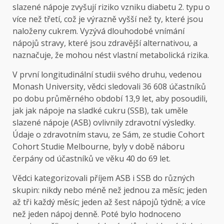
slazené nápoje zvyšují riziko vzniku diabetu 2. typu o
více než třetí, což je výrazně vyšší než ty, které jsou
naloženy cukrem. Vyzývá dlouhodobé vnímání
nápojů stravy, které jsou zdravější alternativou, a
naznačuje, že mohou nést vlastní metabolická rizika.
V první longitudinální studii svého druhu, vedenou
Monash University, vědci sledovali 36 608 účastníků
po dobu průměrného období 13,9 let, aby posoudili,
jak jak nápoje na sladké cukru (SSB), tak uměle
slazené nápoje (ASB) ovlivnily zdravotní výsledky.
Údaje o zdravotním stavu, ze Sám, ze studie Cohort
Cohort Studie Melbourne, byly v době náboru
čerpány od účastníků ve věku 40 do 69 let.
Vědci kategorizovali příjem ASB i SSB do různých
skupin: nikdy nebo méně než jednou za měsíc; jeden
až tři každý měsíc; jeden až šest nápojů týdně; a více
než jeden nápoj denně. Poté bylo hodnoceno