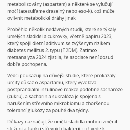
metabolizovány (aspartam) a některé se vylučují
močí (acesulfame draselný nebo eso-k), což může
ovlivnit metabolické dráhy jinak.
Proběhlo několik nedávných studií, které se týkaly
umělých sladidel a cukrovky, včetně papíru 2023,
který spojil dietní aditivum se zvýšeným rizikem
diabetes mellitus 2. typu (T2DM). Zatímco
metaanalýza 2024 zjistila, že asociace není dosud
dobře pochopena.
Vědci poukazují na dřívější studie, které prokázaly
určitý důkaz o aspartamu, který vyvolává
postprandiální inzulínové reakce podobné sacharóze
(cukru), a sacharin a sukralóza je spojena s
narušením střevního mikrobiomu a zhoršenou
tolerancí glukózy za pouhé dva týdny.
Důkazy naznačují, že umělá sladidla mohou změnit
složení a funkci střevních bakterií, což vede k