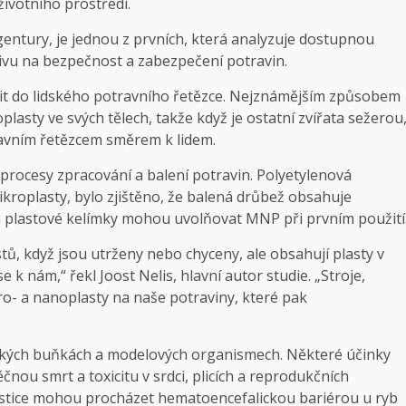
životního prostředí.
entury, je jednou z prvních, která analyzuje dostupnou
livu na bezpečnost a zabezpečení potravin.
t do lidského potravního řetězce. Nejznámějším způsobem
plasty ve svých tělech, takže když je ostatní zvířata sežerou
avním řetězcem směrem k lidem.
procesy zpracování a balení potravin. Polyetylenová
oplasty, bylo zjištěno, že balená drůbež obsahuje
a plastové kelímky mohou uvolňovat MNP při prvním použití
tů, když jsou utrženy nebo chyceny, ale obsahují plasty v
se k nám,“ řekl Joost Nelis, hlavní autor studie. „Stroje,
ro- a nanoplasty na naše potraviny, které pak
idských buňkách a modelových organismech. Některé účinky
nou smrt a toxicitu v srdci, plicích a reprodukčních
částice mohou procházet hematoencefalickou bariérou u ryb