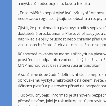
a myší, což způsobuje mozkovou toxicitu.
„To je zvláště znepokojivé kvůli všudypřítomnosti 
nedostatku regulace týkající se obsahu a rozptylu
Zjistili, že problematika plastových aditiv vyplavu
dostatečně prozkoumána. Plastové přísady jsou c
například zlepšily pružnost nebo chránily před U
vlastnostech těchto látek a o tom, jak často se pou
Různorodé mikroby se mohou přichytit na plastové
prostředím z odpadních vod do lidských střev, což 
MNP mohou vést k rezistenci vůči antibiotikům.
V současné době žádné definitivní studie neprok
obrovskému výskytu mikročástic na celém světě, v
účincích plastů a plastových přísad na bezpečnos
„Klíčovou chybějící informací je stanovení bezpeč
přesně nevíme, jaký je tok mikroplastů potravin