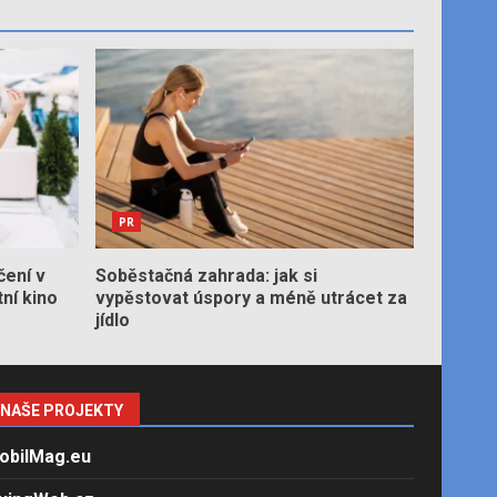
PR
čení v
Soběstačná zahrada: jak si
tní kino
vypěstovat úspory a méně utrácet za
jídlo
NAŠE PROJEKTY
obilMag.eu