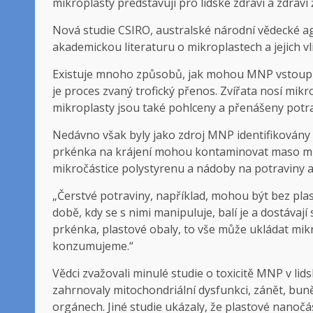
mikroplasty představují pro lidské zdraví a zdraví 
Nová studie CSIRO, australské národní vědecké ag
akademickou literaturu o mikroplastech a jejich v
Existuje mnoho způsobů, jak mohou MNP vstoupi
je proces zvaný trofický přenos. Zvířata nosí mikro
mikroplasty jsou také pohlceny a přenášeny potr
Nedávno však byly jako zdroj MNP identifikovány 
prkénka na krájení mohou kontaminovat maso mikr
mikročástice polystyrenu a nádoby na potraviny 
„Čerstvé potraviny, například, mohou být bez plas
době, kdy se s nimi manipuluje, balí je a dostávají 
prkénka, plastové obaly, to vše může ukládat mik
konzumujeme.“
Vědci zvažovali minulé studie o toxicitě MNP v l
zahrnovaly mitochondriální dysfunkci, zánět, buněč
orgánech. Jiné studie ukázaly, že plastové nano