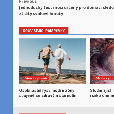
Post
Previous
Jednoduchý test moči určený pro domácí sledo
navigation
ztráty svalové hmoty
SOUVISEJÍCÍ PŘÍSPĚVKY
Zdraví a pohoda
Zdraví a po
Osobnostní rysy modré zóny
Studie zjisti
spojené se zdravým stárnutím
riziko onem