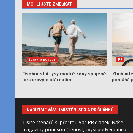
MOHLI JSTE ZMEŠKAT
Zdraví a pohoda
PR
Osobnostní rysy modré zóny spojené
Zhubněte 
se zdravým stárnutím
pomáhá po
NABÍZÍME VÁM UMÍSTĚNÍ SEO A PR ČLÁNKŮ
Tisíce čtenářů si přečtou Váš PR článek. Naše
magazíny přinesou čtenost, zvýší podvědomí o