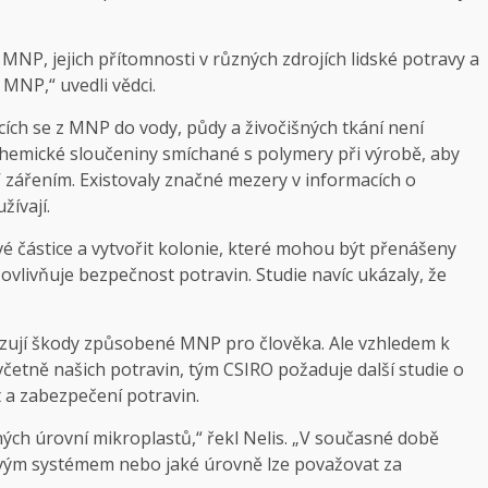
MNP, jejich přítomnosti v různých zdrojích lidské potravy a
 MNP,“ uvedli vědci.
jících se z MNP do vody, půdy a živočišných tkání není
hemické sloučeniny smíchané s polymery při výrobě, aby
V zářením. Existovaly značné mezery v informacích o
žívají.
 částice a vytvořit kolonie, které mohou být přenášeny
ovlivňuje bezpečnost potravin. Studie navíc ukázaly, že
azují škody způsobené MNP pro člověka. Ale vzhledem k
četně našich potravin, tým CSIRO požaduje další studie o
t a zabezpečení potravin.
ných úrovní mikroplastů,“ řekl Nelis. „V současné době
ovým systémem nebo jaké úrovně lze považovat za