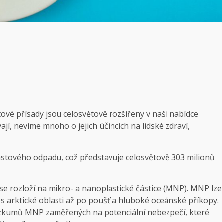
stové přísady jsou celosvětově rozšířeny v naší nabídce
jí, nevíme mnoho o jejich účincích na lidské zdraví,
lastového odpadu, což představuje celosvětově 303 milionů
 se rozloží na mikro- a nanoplastické částice (MNP). MNP lze
s arktické oblasti až po poušť a hluboké oceánské příkopy.
výzkumů MNP zaměřených na potenciální nebezpečí, které