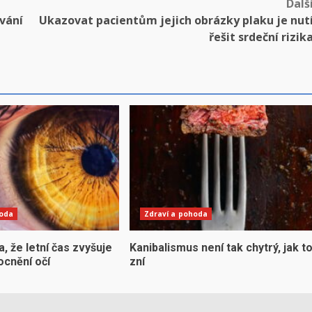
Dalš
vání
Ukazovat pacientům jejich obrázky plaku je nut
řešit srdeční rizik
hoda
Zdraví a pohoda
la, že letní čas zvyšuje
Kanibalismus není tak chytrý, jak t
ocnění očí
zní