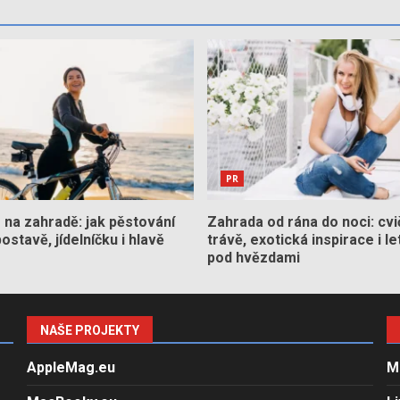
PR
na zahradě: jak pěstování
Zahrada od rána do noci: cvi
stavě, jídelníčku i hlavě
trávě, exotická inspirace i le
pod hvězdami
NAŠE PROJEKTY
AppleMag.eu
M