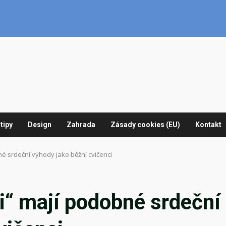
tipy
Design
Zahrada
Zásady cookies (EU)
Kontakt
né srdeční výhody jako běžní cvičenci
i“ mají podobné srdeční