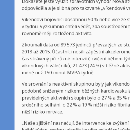
Dokážete ještě využít zdravotních výhod? Nová s
odpověděla a je slibná pro takzvané „víkendové vá
Víkendoví bojovníci dosáhnou 50 % nebo více ze
v týdnu. Výzkumníci chtěli vědět, zda soustředění f
rovnoměrněji rozložená aktivita.
Zkoumali data od 89 573 jedinců převzatých ze stud
2013 až 2015. Účastníci nosili zápěstní akcelerome
čas strávený při různé intenzitě cvičení během tý
víkendových válečníků, 21 473 (24 %) v běžné aktivn
méně než 150 minut MVPA týdně.
Ve srovnání s neaktivní skupinou byly jak víkendov
podobně sníženým rizikem běžných kardiovaskulá
pravidelných aktivních skupin bylo o 27 % a 35 % ni
srdečního selhání, o 22 % a 19 % nižší riziko fibr
nižší riziko mrtvice.
„Naše zjištění naznačují, že intervence ke zvýšení
každý týden, mohou zlepšit kardiovaskulární výsled