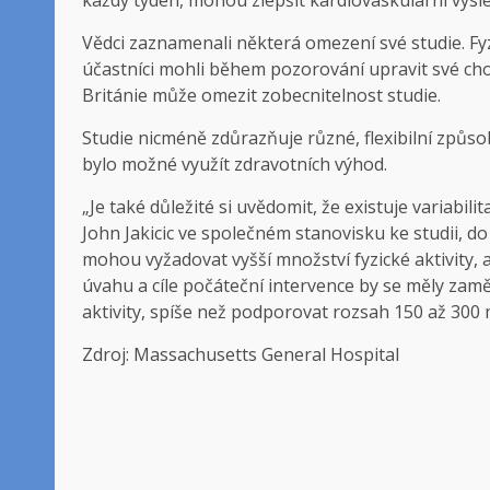
Vědci zaznamenali některá omezení své studie. Fy
účastníci mohli během pozorování upravit své chov
Británie může omezit zobecnitelnost studie.
Studie nicméně zdůrazňuje různé, flexibilní způso
bylo možné využít zdravotních výhod.
„Je také důležité si uvědomit, že existuje variabili
John Jakicic ve společném stanovisku ke studii, do k
mohou vyžadovat vyšší množství fyzické aktivity, a
úvahu a cíle počáteční intervence by se měly zam
aktivity, spíše než podporovat rozsah 150 až 300 m
Zdroj: Massachusetts General Hospital