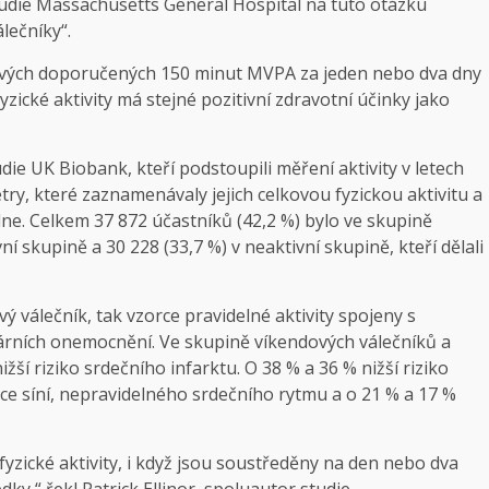
tudie Massachusetts General Hospital na tuto otázku
lečníky“.
 svých doporučených 150 minut MVPA za jeden nebo dva dny
yzické aktivity má stejné pozitivní zdravotní účinky jako
ie UK Biobank, kteří podstoupili měření aktivity v letech
try, které zaznamenávaly jejich celkovou fyzickou aktivitu a
dne. Celkem 37 872 účastníků (42,2 %) bylo ve skupině
í skupině a 30 228 (33,7 %) v neaktivní skupině, kteří dělali
ý válečník, tak vzorce pravidelné aktivity spojeny s
rních onemocnění. Ve skupině víkendových válečníků a
žší riziko srdečního infarktu. O 38 % a 36 % nižší riziko
ilace síní, nepravidelného srdečního rytmu a o 21 % a 17 %
 fyzické aktivity, i když jsou soustředěny na den nebo dva
ky,“ řekl Patrick Ellinor, spoluautor studie.