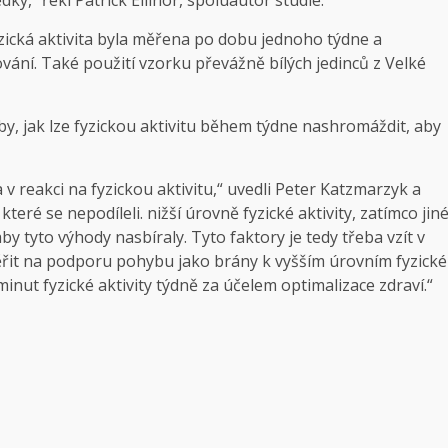
zická aktivita byla měřena po dobu jednoho týdne a
ání. Také použití vzorku převážně bílých jedinců z Velké
by, jak lze fyzickou aktivitu během týdne nashromáždit, aby
ta v reakci na fyzickou aktivitu,“ uvedli Peter Katzmarzyk a
teré se nepodíleli. nižší úrovně fyzické aktivity, zatímco jin
by tyto výhody nasbíraly. Tyto faktory je tedy třeba vzít v
ěřit na podporu pohybu jako brány k vyšším úrovním fyzické
inut fyzické aktivity týdně za účelem optimalizace zdraví.“