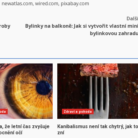
, newatlas.com, wired.com, pixabay.com
Dalš
roby
Bylinky na balkoně: Jak si vytvořit vlastní min
bylinkovou zahrad
hoda
Zdraví a pohoda
la, že letní čas zvyšuje
Kanibalismus není tak chytrý, jak t
ocnění očí
zní