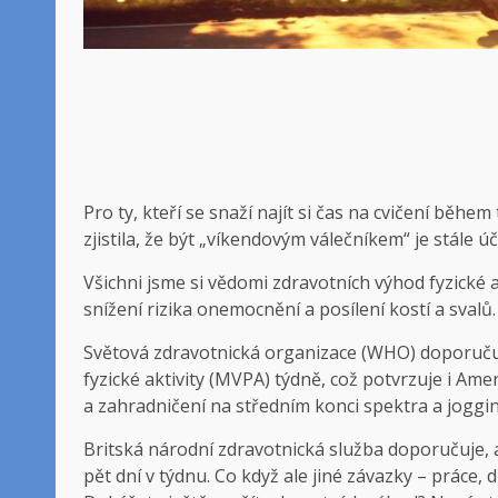
Pro ty, kteří se snaží najít si čas na cvičení během
zjistila, že být „víkendovým válečníkem“ je stále 
Všichni jsme si vědomi zdravotních výhod fyzické a
snížení rizika onemocnění a posílení kostí a svalů.
Světová zdravotnická organizace (WHO) doporučuj
fyzické aktivity (MVPA) týdně, což potvrzuje i Am
a zahradničení na středním konci spektra a jogging
Britská národní zdravotnická služba doporučuje, 
pět dní v týdnu. Co když ale jiné závazky – práce, 