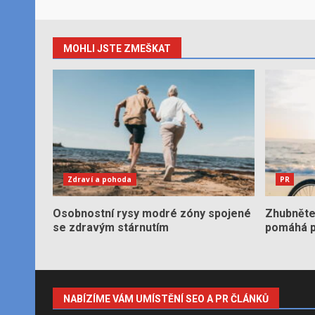
MOHLI JSTE ZMEŠKAT
Zdraví a pohoda
PR
Osobnostní rysy modré zóny spojené
Zhubněte 
se zdravým stárnutím
pomáhá po
NABÍZÍME VÁM UMÍSTĚNÍ SEO A PR ČLÁNKŮ