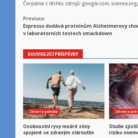
Čerpáme z těchto zdrojů: google.com, science.org
Post
Previous
Espresso dodává proteinům Alzheimerovy cho
navigation
v laboratorních testech smackdown
SOUVISEJÍCÍ PŘÍSPĚVKY
Zdraví a pohoda
Zdraví a po
Osobnostní rysy modré zóny
Studie zjisti
spojené se zdravým stárnutím
riziko onem