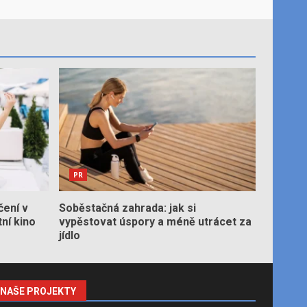
PR
čení v
Soběstačná zahrada: jak si
tní kino
vypěstovat úspory a méně utrácet za
jídlo
NAŠE PROJEKTY