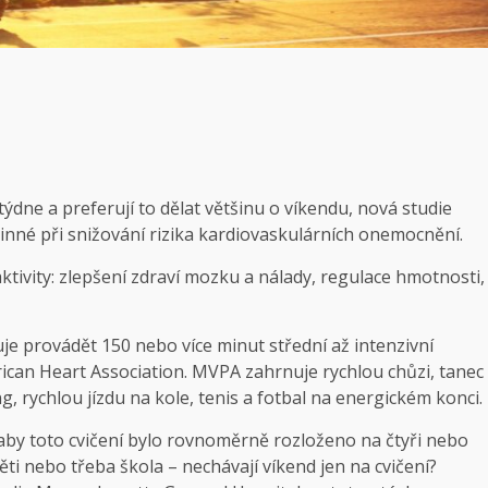
 týdne a preferují to dělat většinu o víkendu, nová studie
účinné při snižování rizika kardiovaskulárních onemocnění.
ktivity: zlepšení zdraví mozku a nálady, regulace hmotnosti,
e provádět 150 nebo více minut střední až intenzivní
erican Heart Association. MVPA zahrnuje rychlou chůzi, tanec
, rychlou jízdu na kole, tenis a fotbal na energickém konci.
aby toto cvičení bylo rovnoměrně rozloženo na čtyři nebo
děti nebo třeba škola – nechávají víkend jen na cvičení?