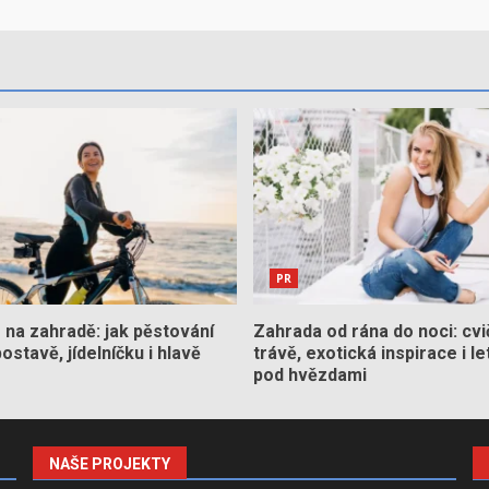
PR
na zahradě: jak pěstování
Zahrada od rána do noci: cvi
stavě, jídelníčku i hlavě
trávě, exotická inspirace i le
pod hvězdami
NAŠE PROJEKTY