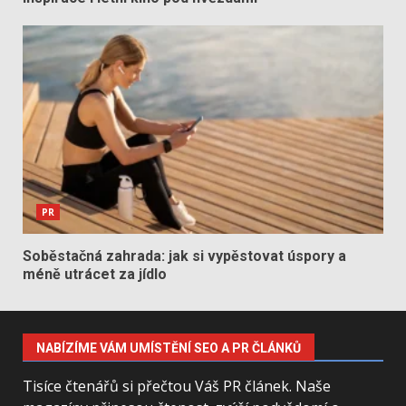
PR
Soběstačná zahrada: jak si vypěstovat úspory a
méně utrácet za jídlo
NABÍZÍME VÁM UMÍSTĚNÍ SEO A PR ČLÁNKŮ
Tisíce čtenářů si přečtou Váš PR článek. Naše