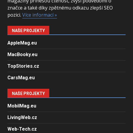
magazíny přinesou čtenost, zvýší podvědomí o
značce a také díky zpětnému odkazu zlepší SEO
pozici.
Více informací »
NAŠE PROJEKTY
AppleMag.eu
MacBooky.eu
TopStories.cz
CarsMag.eu
NAŠE PROJEKTY
MobilMag.eu
LivingWeb.cz
Web-Tech.cz