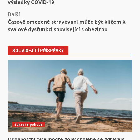
navigation
výsledky COVID-19
Další
Časově omezené stravování může být klíčem k
svalové dysfunkci související s obezitou
SOUVISEJÍCÍ PŘÍSPĚVKY
Zdraví a pohoda
Osobnostní rysy modré zóny spojené se zdravým