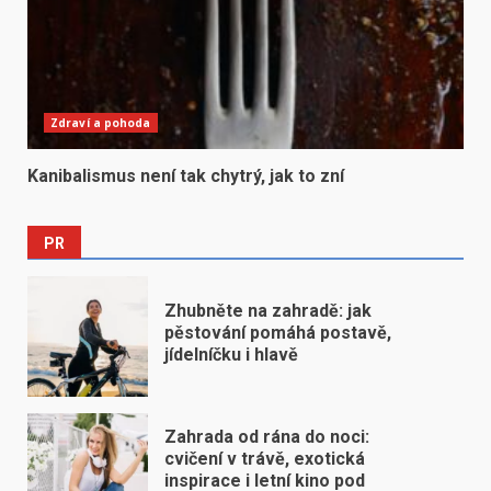
Zdraví a pohoda
Kanibalismus není tak chytrý, jak to zní
PR
Zhubněte na zahradě: jak
pěstování pomáhá postavě,
jídelníčku i hlavě
Zahrada od rána do noci:
cvičení v trávě, exotická
inspirace i letní kino pod