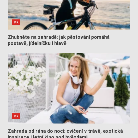
PR
Zhubněte na zahradě: jak pěstování pomáhá
postavě, jídelníčku i hlavě
PR
Zahrada od rána do noci: cvičení v trávě, exotická
inspirace i letní kino pod hvězdami